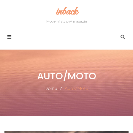
inback
Moderní stylový magazín
AUTO/MOTO
Domů
Auto/Moto