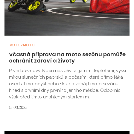
AUTO/MOTO
Včasná příprava na moto sezónu pomůže
ochránit zdraví a životy
První březnový týden nás přivítal jarními teplotami, vyšší
mírou slunečních paprsků a počasím, které přímo láká
osedlat motocykl nebo skútr a zahájit moto sezónu
hned s prvními dny prvního jarního měsíce. Odborníci
však před tímto unáhleným startem m...
15.03.2025