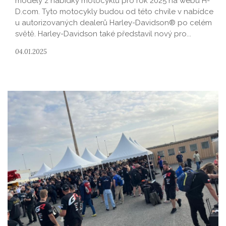
modely z nabídky motocyklů pro rok 2025 na webu H-
D.com. Tyto motocykly budou od této chvíle v nabídce
u autorizovaných dealerů Harley-Davidson® po celém
světě. Harley-Davidson také představil nový pro...
04.01.2025