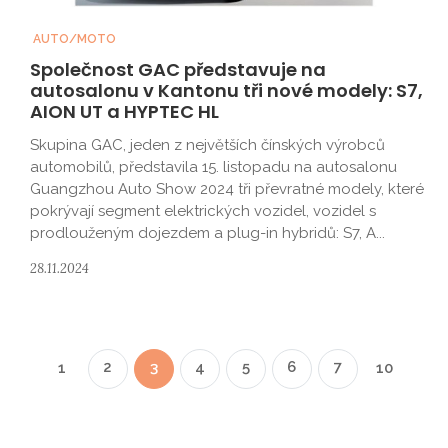
AUTO/MOTO
Společnost GAC představuje na
autosalonu v Kantonu tři nové modely: S7,
AION UT a HYPTEC HL
Skupina GAC, jeden z největších čínských výrobců
automobilů, představila 15. listopadu na autosalonu
Guangzhou Auto Show 2024 tři převratné modely, které
pokrývají segment elektrických vozidel, vozidel s
prodlouženým dojezdem a plug-in hybridů: S7, A...
28.11.2024
2
3
4
5
6
7
1
10