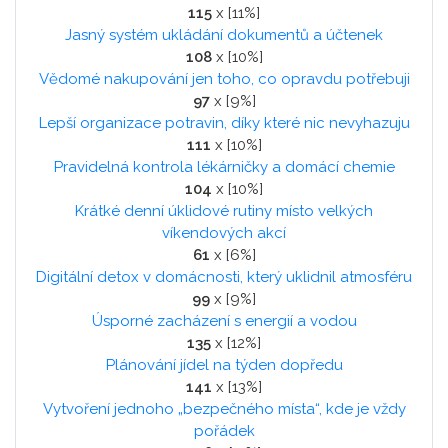
115
x [11%]
Jasný systém ukládání dokumentů a účtenek
108
x [10%]
Vědomé nakupování jen toho, co opravdu potřebuji
97
x [9%]
Lepší organizace potravin, díky které nic nevyhazuju
111
x [10%]
Pravidelná kontrola lékárničky a domácí chemie
104
x [10%]
Krátké denní úklidové rutiny místo velkých
víkendových akcí
61
x [6%]
Digitální detox v domácnosti, který uklidnil atmosféru
99
x [9%]
Úsporné zacházení s energií a vodou
135
x [12%]
Plánování jídel na týden dopředu
141
x [13%]
Vytvoření jednoho „bezpečného místa“, kde je vždy
pořádek