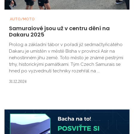
AUTO/MOTO
Samuraiové jsou už v centru dění na
Dakaru 2025
Prolog a základní tábor v pořadí již sedmačtyřicátého
Dakaru je umístěn v městě Bisha v provincii Asir na
nehostinném jihu země. Toto město je známé pestrými
trhy, historickými památkami. Tým Czech Samurais se
hned po vyzvednutí techniky rozehřál na ...
31.12.2024