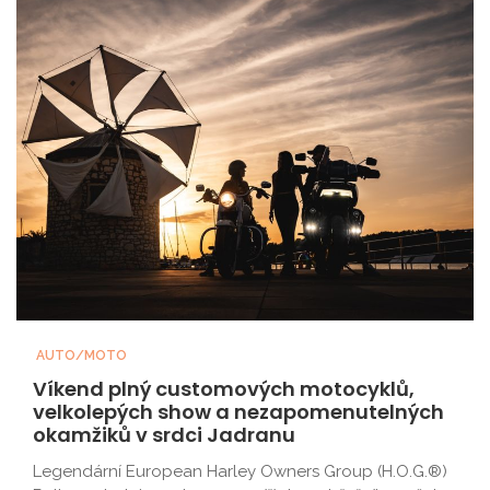
AUTO/MOTO
Víkend plný customových motocyklů,
velkolepých show a nezapomenutelných
okamžiků v srdci Jadranu
Legendární European Harley Owners Group (H.O.G.®)