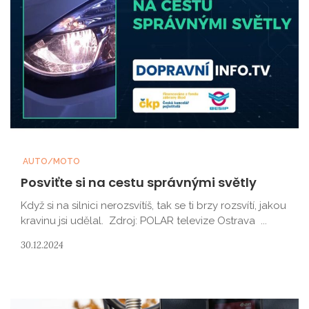
AUTO/MOTO
Posviťte si na cestu správnými světly
Když si na silnici nerozsvítíš, tak se ti brzy rozsvítí, jakou
kravinu jsi udělal. Zdroj: POLAR televize Ostrava ...
30.12.2024