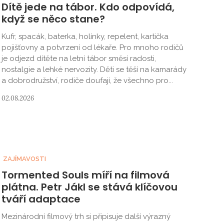
Dítě jede na tábor. Kdo odpovídá,
když se něco stane?
Kufr, spacák, baterka, holínky, repelent, kartička
pojišťovny a potvrzení od lékaře. Pro mnoho rodičů
je odjezd dítěte na letní tábor směsí radosti,
nostalgie a lehké nervozity. Děti se těší na kamarády
a dobrodružství, rodiče doufají, že všechno pro...
02.08.2026
ZAJÍMAVOSTI
Tormented Souls míří na filmová
plátna. Petr Jákl se stává klíčovou
tváří adaptace
Mezinárodní filmový trh si připisuje další výrazný