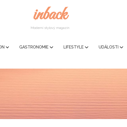
inback
Moderní stylový magazín
ION
GASTRONOMIE
LIFESTYLE
UDÁLOSTI