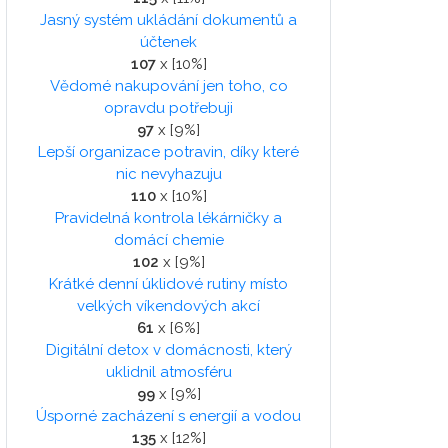
Jasný systém ukládání dokumentů a
účtenek
107
x [10%]
Vědomé nakupování jen toho, co
opravdu potřebuji
97
x [9%]
Lepší organizace potravin, díky které
nic nevyhazuju
110
x [10%]
Pravidelná kontrola lékárničky a
domácí chemie
102
x [9%]
Krátké denní úklidové rutiny místo
velkých víkendových akcí
61
x [6%]
Digitální detox v domácnosti, který
uklidnil atmosféru
99
x [9%]
Úsporné zacházení s energií a vodou
135
x [12%]