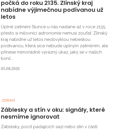
počká do roku 2135. Zlínský kraj
nabídne výjimečnou podívanou už
letos
Úplné zatmění Slunce u nás nastane až v roce 2135,
přesto si milovníci astronomie nemusí zoufat. Zlínský
kraj nabídne už letos neobvyklou nebeskou
podívanou, která sice nebude úplným zatměním, ale
přinese mimořádně výrazný úkaz, jaký se v našich
konč...
05.08.2026
ZDRAVÍ
Záblesky a stín v oku: signály, které
nesmíme ignorovat
Záblesky, pocit padajících sazí nebo stín v části