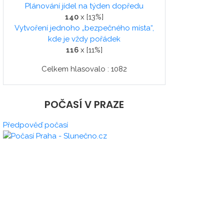
Plánování jídel na týden dopředu
140
x [13%]
Vytvoření jednoho „bezpečného místa“,
kde je vždy pořádek
116
x [11%]
Celkem hlasovalo : 1082
POČASÍ V PRAZE
Předpověď počasí