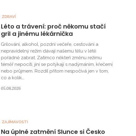
ZDRAVÍ
Léto a trávení: proč někomu stačí
gril a jinému lékárnička
Grilování, alkohol, pozdní večeře, cestování a
nepravidelný režim dávají našemu tělu v létě
pořádně zabrat. Zatímco někteří změnu režimu
téměř nepocítí, jiní se potýkají s nadýmáním, křečemi
nebo průjmem. Rozdíl přitom nespočívá jen v tom,
co a kolik...
05.08.2026
ZAJÍMAVOSTI
Na úplné zatmění Slunce si Česko