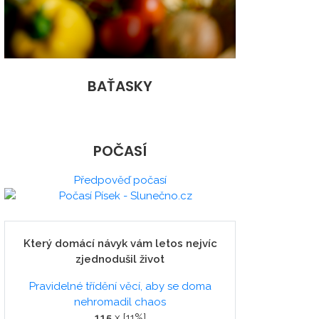
BAŤASKY
POČASÍ
Předpověď počasí
Který domácí návyk vám letos nejvíc
zjednodušil život
Pravidelné třídění věcí, aby se doma
nehromadil chaos
115
x [11%]