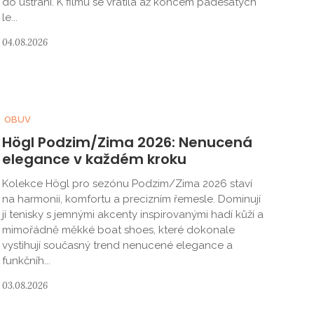
do ústraní. K filmu se vrátila až koncem padesátých
le...
04.08.2026
OBUV
Högl Podzim/Zima 2026: Nenucená
elegance v každém kroku
Kolekce Högl pro sezónu Podzim/Zima 2026 staví
na harmonii, komfortu a precizním řemesle. Dominují
jí tenisky s jemnými akcenty inspirovanými hadí kůží a
mimořádně měkké boat shoes, které dokonale
vystihují současný trend nenucené elegance a
funkčníh...
03.08.2026