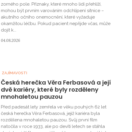
zorného pole. Příznaky, které mnoho lidí přehlíží,
mohou být prvním varováním odchlípení sítnice –
akutního očního onemocnění, které vyžaduje
okamžitou léčbu. Pokud pacient nepřijde včas, může
dojít k...
04.08.2026
ZAJÍMAVOSTI
Česká herečka Věra Ferbasová a její
dvě kariéry, které byly rozděleny
mnohaletou pauzou
Před padesát lety zemřela ve věku pouhých 62 let
česká herečka Věra Ferbasová, jejíž kariéra byla
rozdělena mnohaletou pauzou. Svůj první film
natočila v roce 1933, ale po devíti letech se stáhla