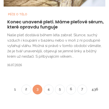
PÉČE O TĚLO
Konec unavené pleti. Máme pleťové sérum,
které opravdu funguje
Naše pleť dostává během léta zabrat. Slunce, suchý
vzduch i koupání v bazénu nebo v moři z ní postupně
vytahují vláhu. Možná si právě v tomto období všímáte,
že je tvář unavenější, objevují se jemné linky a běžný
krém už nestačí. S přibývajícím věkem...
16.07.2026
2
3
4
5
6
7
1
436