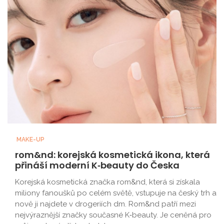
MAKE-UP
rom&nd: korejská kosmetická ikona, která
přináší moderní K‑beauty do Česka
Korejská kosmetická značka rom&nd, která si získala
miliony fanoušků po celém světě, vstupuje na český trh a
nově ji najdete v drogeriích dm. Rom&nd patří mezi
nejvýraznější značky současné K‑beauty. Je ceněná pro