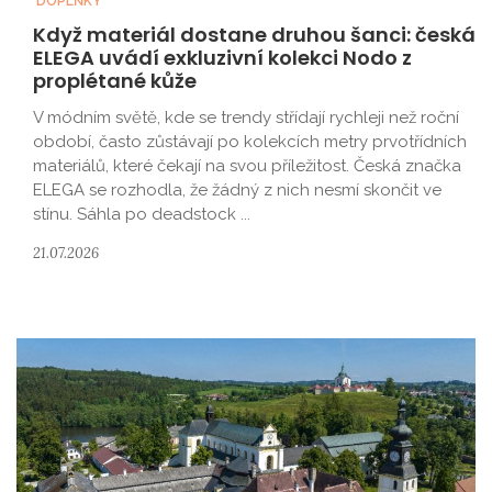
DOPLŇKY
Když materiál dostane druhou šanci: česká
ELEGA uvádí exkluzivní kolekci Nodo z
proplétané kůže
V módním světě, kde se trendy střídají rychleji než roční
období, často zůstávají po kolekcích metry prvotřídních
materiálů, které čekají na svou příležitost. Česká značka
ELEGA se rozhodla, že žádný z nich nesmí skončit ve
stínu. Sáhla po deadstock ...
21.07.2026