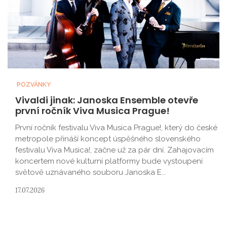
POZVÁNKY
Vivaldi jinak: Janoska Ensemble otevře
první ročník Viva Musica Prague!
První ročník festivalu Viva Musica Prague!, který do české
metropole přináší koncept úspěšného slovenského
festivalu Viva Musica!, začne už za pár dní. Zahajovacím
koncertem nové kulturní platformy bude vystoupení
světově uznávaného souboru Janoska E...
17.07.2026