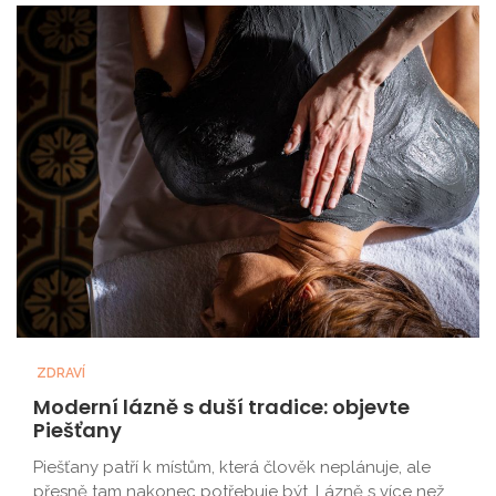
ZDRAVÍ
Moderní lázně s duší tradice: objevte
Piešťany
Piešťany patří k místům, která člověk neplánuje, ale
přesně tam nakonec potřebuje být. Lázně s více než