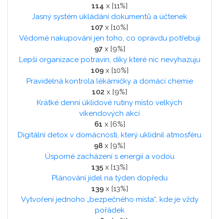
114
x [11%]
Jasný systém ukládání dokumentů a účtenek
107
x [10%]
Vědomé nakupování jen toho, co opravdu potřebuji
97
x [9%]
Lepší organizace potravin, díky které nic nevyhazuju
109
x [10%]
Pravidelná kontrola lékárničky a domácí chemie
102
x [9%]
Krátké denní úklidové rutiny místo velkých
víkendových akcí
61
x [6%]
Digitální detox v domácnosti, který uklidnil atmosféru
98
x [9%]
Úsporné zacházení s energií a vodou
135
x [13%]
Plánování jídel na týden dopředu
139
x [13%]
Vytvoření jednoho „bezpečného místa“, kde je vždy
pořádek