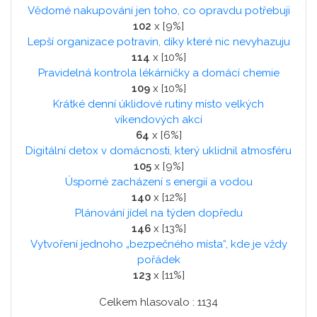
Vědomé nakupování jen toho, co opravdu potřebuji
102
x [9%]
Lepší organizace potravin, díky které nic nevyhazuju
114
x [10%]
Pravidelná kontrola lékárničky a domácí chemie
109
x [10%]
Krátké denní úklidové rutiny místo velkých
víkendových akcí
64
x [6%]
Digitální detox v domácnosti, který uklidnil atmosféru
105
x [9%]
Úsporné zacházení s energií a vodou
140
x [12%]
Plánování jídel na týden dopředu
146
x [13%]
Vytvoření jednoho „bezpečného místa“, kde je vždy
pořádek
123
x [11%]
Celkem hlasovalo : 1134