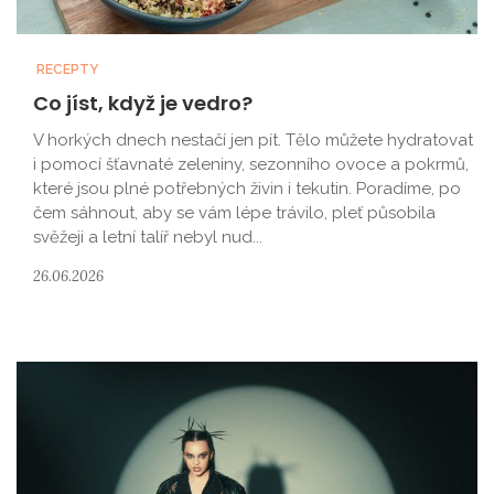
RECEPTY
Co jíst, když je vedro?
V horkých dnech nestačí jen pít. Tělo můžete hydratovat
i pomocí šťavnaté zeleniny, sezonního ovoce a pokrmů,
které jsou plné potřebných živin i tekutin. Poradíme, po
čem sáhnout, aby se vám lépe trávilo, pleť působila
svěžeji a letní talíř nebyl nud...
26.06.2026