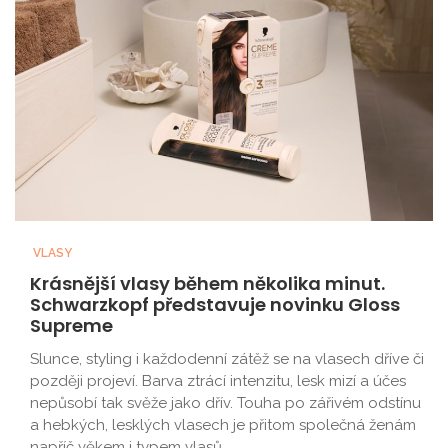
VLASY
Krásnější vlasy během několika minut.
Schwarzkopf představuje novinku Gloss
Supreme
Slunce, styling i každodenní zátěž se na vlasech dříve či
později projeví. Barva ztrácí intenzitu, lesk mizí a účes
nepůsobí tak svěže jako dřív. Touha po zářivém odstínu
a hebkých, lesklých vlasech je přitom společná ženám
napříč věkem i typem vlasů...