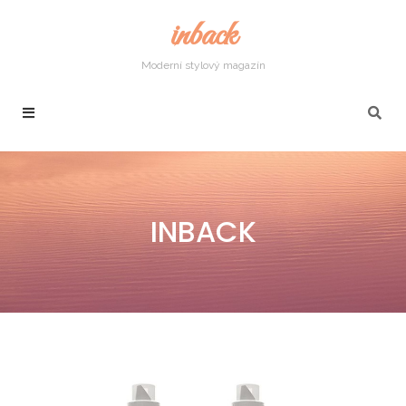
inback
Moderní stylový magazín
INBACK