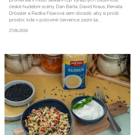
proměnila v místo setkání čtyř výrazných osobností
české hudební scény. Dan Bárta, David Kraus, Renata
Drössler a Radka Fišarová sem dorazili, aby si prošli
prostor, kde v polovině července zazní ša...
27.06.2026