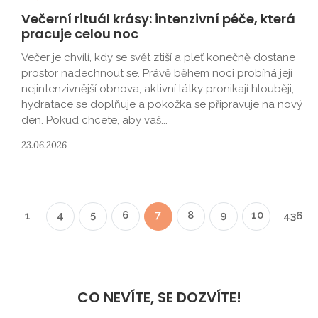
Večerní rituál krásy: intenzivní péče, která
pracuje celou noc
Večer je chvílí, kdy se svět ztiší a pleť konečně dostane
prostor nadechnout se. Právě během noci probíhá její
nejintenzivnější obnova, aktivní látky pronikají hlouběji,
hydratace se doplňuje a pokožka se připravuje na nový
den. Pokud chcete, aby vaš...
23.06.2026
4
5
6
7
8
9
10
1
436
CO NEVÍTE, SE DOZVÍTE!