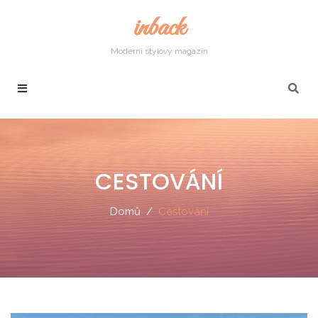
inback
Moderní stylový magazín
CESTOVÁNÍ
Domů
Cestování