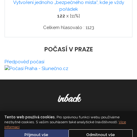
Vytvoření jednoho „bezpečného místa“, kde je vždy
pořádek
122
x [11%]
Celkem hlasovalo : 1123
POČASÍ V PRAZE
Předpověď počasí
inback
© 2026. All Rights Reserved,
Media Populus
Tento web používá cookies.
Pro správnou funkci webu používáme
nezbytné cookies. S vaším souhlasem také analytické (návštěvnost).
Více
informací
Zásady cookies
·
Nastavení soukromí
Přijmout vše
Odmítnout vše