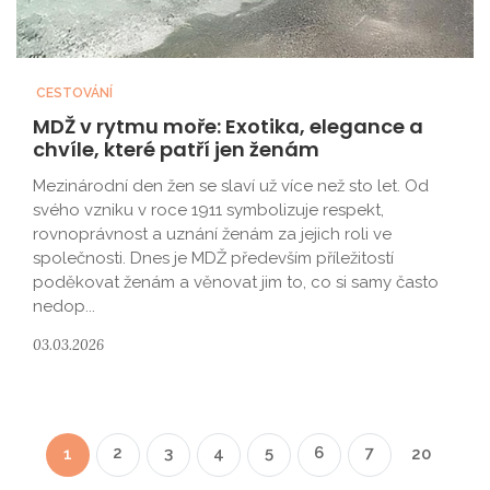
CESTOVÁNÍ
MDŽ v rytmu moře: Exotika, elegance a
chvíle, které patří jen ženám
Mezinárodní den žen se slaví už více než sto let. Od
svého vzniku v roce 1911 symbolizuje respekt,
rovnoprávnost a uznání ženám za jejich roli ve
společnosti. Dnes je MDŽ především příležitostí
poděkovat ženám a věnovat jim to, co si samy často
nedop...
03.03.2026
2
3
4
5
6
7
1
20