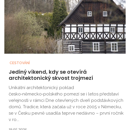
CESTOVÁNÍ
Jediný víkend, kdy se otevírá
architektonický skvost trojmezí
Unikátní architektonický poklad
česko‑německo‑polského pomezí se i letos představí
veřejnosti v rámci Dne otevřených dveří podstávkových
domů. Tradice, která začala už v roce 2005 v Německu,
se v Česku pevně usadila teprve nedávno – první ročník
v ro...
19.05.2026