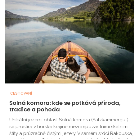
CESTOVÁNÍ
Solná komora: kde se potkává příroda,
tradice a pohoda
Unikátní jezerní oblast Solná komora (Salzkammergut)
se prostírá v horské krajině mezi impozantními skalními
štíty a průzračně čistými jezery. V samém srdci Rakouska,