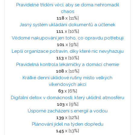
Pravidelné třídění věcí, aby se doma nehromadil
chaos
118
x [11%]
Jasný systém ukládání dokumentů a účtenek
111
x [10%]
Vědomé nakupování jen toho, co opravdu potřebuji
101
x [9%]
Lepší organizace potravin, díky které nic nevyhazuju
113
x [10%]
Pravidelná kontrola lékárničky a domácí chemie
108
x [10%]
Krátké denní úklidové rutiny místo velkých
víkendových akcí
63
x [6%]
Digitální detox v domácnosti, který uklidnil atmosféru
103
x [9%]
Úsporné zacházení s energií a vodou
139
x [12%]
Plánování jídel na týden dopředu
145
x [13%]