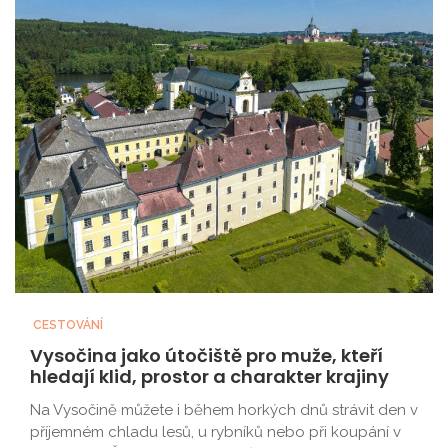
CESTOVÁNÍ
Vysočina jako útočiště pro muže, kteří
hledají klid, prostor a charakter krajiny
Na Vysočině můžete i během horkých dnů strávit den v
příjemném chladu lesů, u rybníků nebo při koupání v