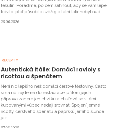
tekutin. Poradíme, po čem sáhnout, aby se vám lépe
trávilo, pleť působila svěžeji a letní talíř nebyl nud...
26.06.2026
RECEPTY
Autentická Itálie: Domácí ravioly s
ricottou a špenátem
Není nic lepšího než domácí čerstvé těstoviny. Často
si na ně zajdeme do restaurace, přitom jejich
příprava zabere jen chvilku a chuťově se s těmi
kupovanými vůbec nedají srovnat. Spojení jemné
ricotty, čerstvého špenátu a paprsků jarního slunce
je r...
07.06.2026