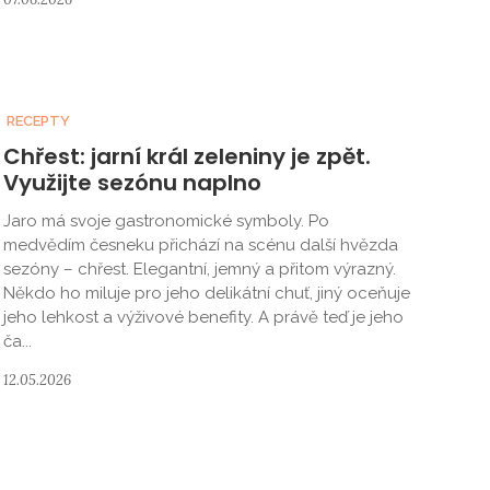
RECEPTY
Chřest: jarní král zeleniny je zpět.
Využijte sezónu naplno
Jaro má svoje gastronomické symboly. Po
medvědím česneku přichází na scénu další hvězda
sezóny – chřest. Elegantní, jemný a přitom výrazný.
Někdo ho miluje pro jeho delikátní chuť, jiný oceňuje
jeho lehkost a výživové benefity. A právě teď je jeho
ča...
12.05.2026