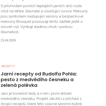
S příchodem prvních teplejších jarních dnů roste
chuť na lehké, šťavnaté a osvěžující ovoce. Melouny
jsou symbolem nastupující sezony a bezpeckové
melouny Bouquet posouvají tento zážitek ještě o
úroveň výš. Vynikají sladkou chutí, vysokou
šťavnatost...
25.04.2026
RECEPTY
Jarní recepty od Rudolfa Pohla:
pesto z medvědího česneku a
zelená polévka
Jaro je konečně tady a s ním i první sklizeň
medvědího česneku. Projekt JakJíst.cz přichází s
dvojicí receptů, které této vzácné sezónní bylině