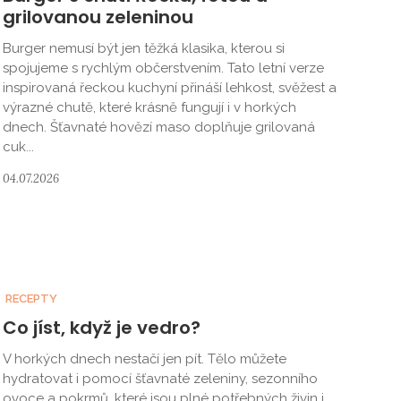
grilovanou zeleninou
Burger nemusí být jen těžká klasika, kterou si
spojujeme s rychlým občerstvením. Tato letní verze
inspirovaná řeckou kuchyní přináší lehkost, svěžest a
výrazné chutě, které krásně fungují i v horkých
dnech. Šťavnaté hovězí maso doplňuje grilovaná
cuk...
04.07.2026
RECEPTY
Co jíst, když je vedro?
V horkých dnech nestačí jen pít. Tělo můžete
hydratovat i pomocí šťavnaté zeleniny, sezonního
ovoce a pokrmů, které jsou plné potřebných živin i