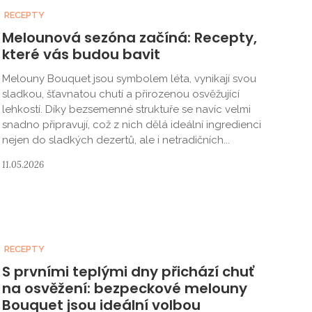
RECEPTY
Melounová sezóna začíná: Recepty,
které vás budou bavit
Melouny Bouquet jsou symbolem léta, vynikají svou
sladkou, šťavnatou chutí a přirozenou osvěžující
lehkostí. Díky bezsemenné struktuře se navíc velmi
snadno připravují, což z nich dělá ideální ingredienci
nejen do sladkých dezertů, ale i netradičních...
11.05.2026
RECEPTY
S prvními teplými dny přichází chuť
na osvěžení: bezpec­kové melouny
Bouquet jsou ideální volbou