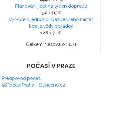
Plánování jídel na týden dopředu
150
x [13%]
Vytvoření jednoho „bezpečného místa“,
kde je vždy pořádek
128
x [11%]
Celkem hlasovalo : 1171
POČASÍ V PRAZE
Předpověď počasí