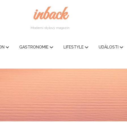
inback
Moderní stylový magazín
ION
GASTRONOMIE
LIFESTYLE
UDÁLOSTI