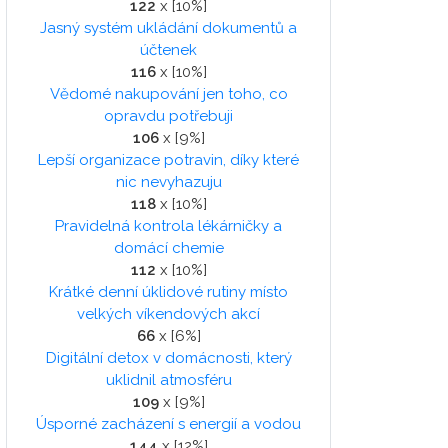
122
x [10%]
Jasný systém ukládání dokumentů a
účtenek
116
x [10%]
Vědomé nakupování jen toho, co
opravdu potřebuji
106
x [9%]
Lepší organizace potravin, díky které
nic nevyhazuju
118
x [10%]
Pravidelná kontrola lékárničky a
domácí chemie
112
x [10%]
Krátké denní úklidové rutiny místo
velkých víkendových akcí
66
x [6%]
Digitální detox v domácnosti, který
uklidnil atmosféru
109
x [9%]
Úsporné zacházení s energií a vodou
144
x [12%]