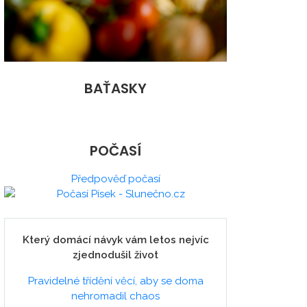
BAŤASKY
POČASÍ
Předpověď počasí
Který domácí návyk vám letos nejvíc
zjednodušil život
Pravidelné třídění věcí, aby se doma
nehromadil chaos