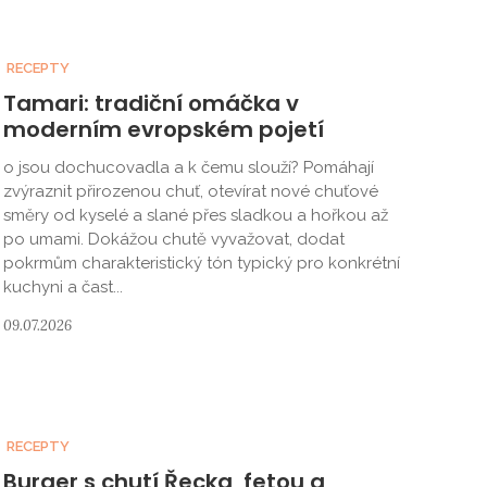
RECEPTY
Tamari: tradiční omáčka v
moderním evropském pojetí
o jsou dochucovadla a k čemu slouží? Pomáhají
zvýraznit přirozenou chuť, otevírat nové chuťové
směry od kyselé a slané přes sladkou a hořkou až
po umami. Dokážou chutě vyvažovat, dodat
pokrmům charakteristický tón typický pro konkrétní
kuchyni a čast...
09.07.2026
RECEPTY
Burger s chutí Řecka, fetou a