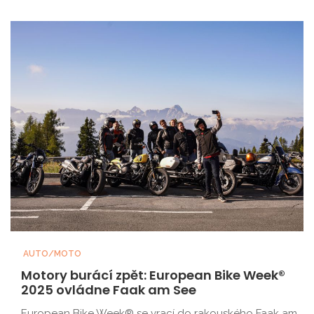
AUTO/MOTO
Motory burácí zpět: European Bike Week®
2025 ovládne Faak am See
European Bike Week® se vrací do rakouského Faak am