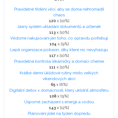
Pravidelné třídění věcí, aby se doma nehromadil
chaos
120
x [10%]
Jasný systém ukládání dokumentů a účtenek
113
x [10%]
Vědomé nakupování jen toho, co opravdu potřebuji
104
x [9%]
Lepší organizace potravin, díky které nic nevyhazuju
117
x [10%]
Pravidelná kontrola lékárničky a domácí chemie
111
x [10%]
Krátké denní úklidové rutiny místo velkých
víkendových akcí
65
x [6%]
Digitální detox v domácnosti, který uklidnil atmosféru
108
x [9%]
Úsporné zacházení s energií a vodou
143
x [12%]
Plánování jídel na týden dopředu