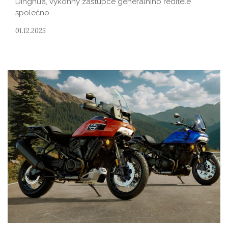
Dinghua, výkonný zástupce generálního ředitele
společno...
01.12.2025