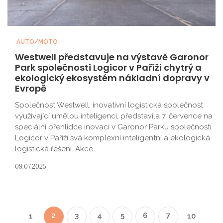
AUTO/MOTO
Westwell představuje na výstavě Garonor
Park společnosti Logicor v Paříži chytrý a
ekologický ekosystém nákladní dopravy v
Evropě
Společnost Westwell, inovativní logistická společnost
využívající umělou inteligenci, představila 7. července na
speciální přehlídce inovací v Garonor Parku společnosti
Logicor v Paříži svá komplexní inteligentní a ekologická
logistická řešení. Akce...
09.07.2025
2
3
4
5
6
7
1
10