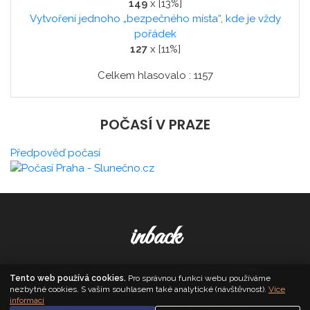
149
x [13%]
Vytvoření jednoho „bezpečného místa“, kde je vždy
pořádek
127
x [11%]
Celkem hlasovalo : 1157
POČASÍ V PRAZE
Předpověď počasí
inback
© 2026. All Rights Reserved,
Media Populus
Tento web používá cookies.
Pro správnou funkci webu používáme
nezbytné cookies. S vaším souhlasem také analytické (návštěvnost).
Více
informací
Zásady cookies
·
Nastavení soukromí