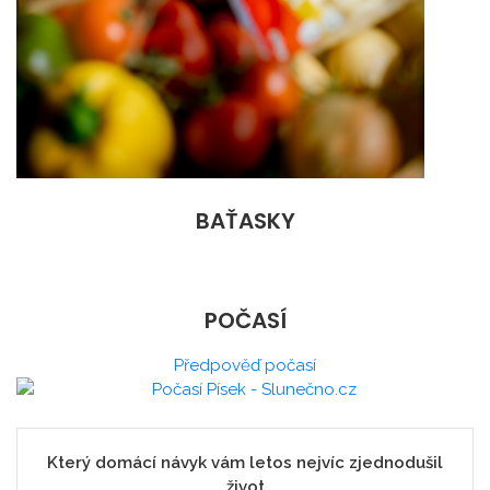
BAŤASKY
POČASÍ
Předpověď počasí
Který domácí návyk vám letos nejvíc zjednodušil
život