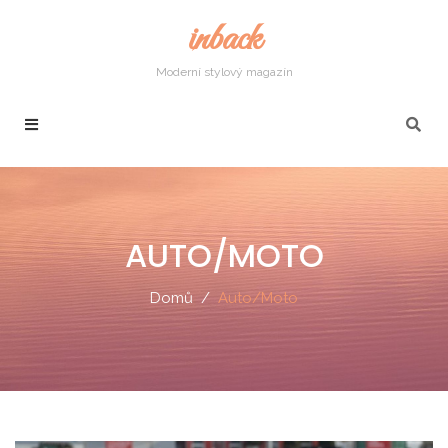
inback
Moderní stylový magazín
AUTO/MOTO
Domů
Auto/Moto