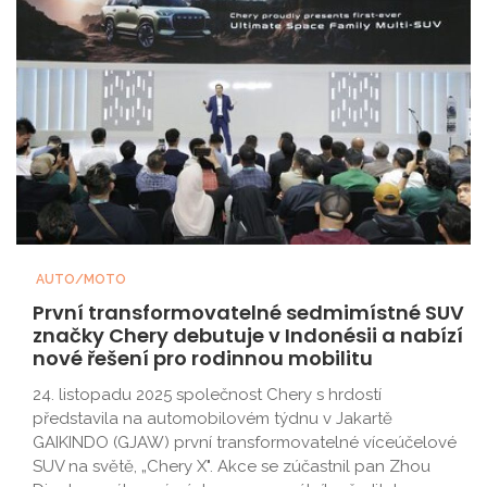
AUTO/MOTO
První transformovatelné sedmimístné SUV
značky Chery debutuje v Indonésii a nabízí
nové řešení pro rodinnou mobilitu
24. listopadu 2025 společnost Chery s hrdostí
představila na automobilovém týdnu v Jakartě
GAIKINDO (GJAW) první transformovatelné víceúčelové
SUV na světě, „Chery X". Akce se zúčastnil pan Zhou