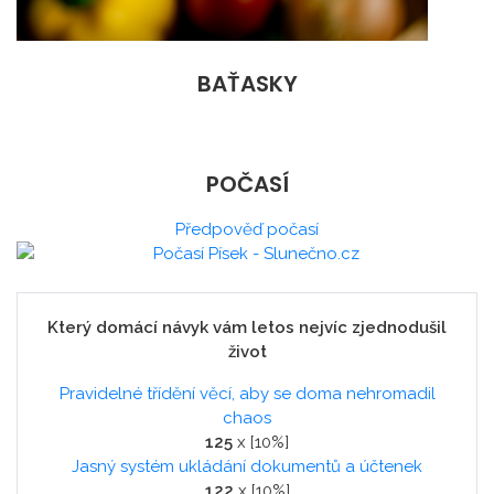
BAŤASKY
POČASÍ
Předpověď počasí
Který domácí návyk vám letos nejvíc zjednodušil
život
Pravidelné třídění věcí, aby se doma nehromadil
chaos
125
x [10%]
Jasný systém ukládání dokumentů a účtenek
122
x [10%]