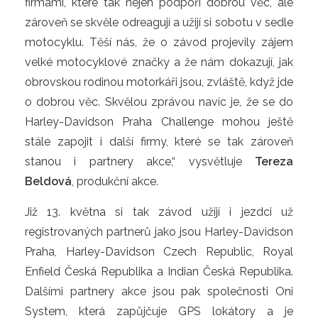
firmami, které tak nejen podpoří dobrou věc, ale
zároveň se skvěle odreagují a užijí si sobotu v sedle
motocyklu. Těší nás, že o závod projevily zájem
velké motocyklové značky a že nám dokazují, jak
obrovskou rodinou motorkáři jsou, zvláště, když jde
o dobrou věc. Skvělou zprávou navíc je, že se do
Harley-Davidson Praha Challenge mohou ještě
stále zapojit i další firmy, které se tak zároveň
stanou i partnery akce,“ vysvětluje
Tereza
Beldová
, produkční akce.
Již 13. května si tak závod užijí i jezdci už
registrovaných partnerů jako jsou Harley-Davidson
Praha, Harley-Davidson Czech Republic, Royal
Enfield Česká Republika a Indian Česká Republika.
Dalšími partnery akce jsou pak společnosti Oni
System, která zapůjčuje GPS lokátory a je