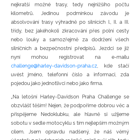
nejkratší možné trasy, tedy nejnižšího počtu
kilometrů. Jedinou podmínkou závodu je
absolvování trasy výhradně po silnicích I., II. a III.
třídy, bez jakéhokoli zkracování přes polní cesty
nebo louky a samozřejmě za dodržení všech
silničních a bezpečnostní předpisů. Jezdci se již
nyní mohou registrovat na e-mailu
challenge@harley-davidson-praha.cz
, kde stačí
uvést jméno, telefonní číslo a informaci, zda
pojedou jako jednotlivci nebo jako firma.
„Na letošní Harley-Davidson Praha Challenge se
obzvlášť těším! Nejen, že podpoříme dobrou věc a
přispějeme Nedoklubku, ale hlavně si užijeme
sobotu v sedle motocyklu s tím nejlepším možným
cílem. Jsem opravdu nadšený, že náš věrný