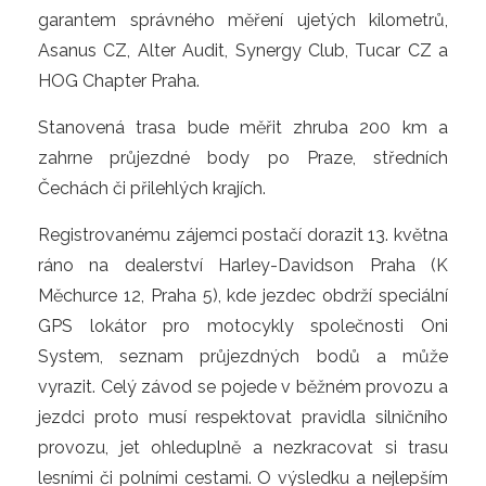
garantem správného měření ujetých kilometrů,
Asanus CZ, Alter Audit, Synergy Club, Tucar CZ a
HOG Chapter Praha.
Stanovená trasa bude měřit zhruba 200 km a
zahrne průjezdné body po Praze, středních
Čechách či přilehlých krajích.
Registrovanému zájemci postačí dorazit 13. května
ráno na dealerství Harley-Davidson Praha (K
Měchurce 12, Praha 5), kde jezdec obdrží speciální
GPS lokátor pro motocykly společnosti Oni
System, seznam průjezdných bodů a může
vyrazit. Celý závod se pojede v běžném provozu a
jezdci proto musí respektovat pravidla silničního
provozu, jet ohleduplně a nezkracovat si trasu
lesními či polními cestami. O výsledku a nejlepším