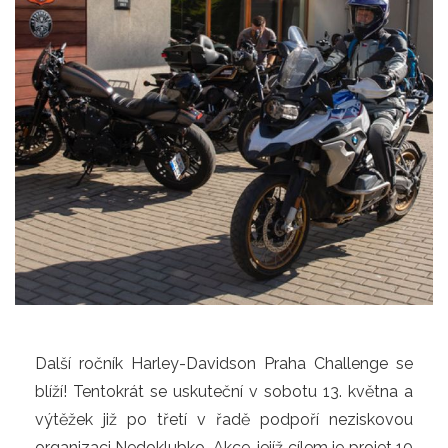
Další ročník Harley-Davidson Praha Challenge se
blíží! Tentokrát se uskuteční v sobotu 13. května a
výtěžek již po třetí v řadě podpoří neziskovou
organizaci Nedoklubko. Akce, jejíž cílem je projet 10