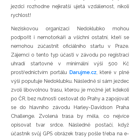
jezdci rozhodne nejkratší ujetá vzdálenost, nikoli
rychlost!
Neziskovou organizaci Nedoklubko mohou
podpořit i nemotorkáři a všichni ostatní, kteří se
nemohou zúčastnit oficiálního startu v Praze.
Zájemci o tento typ účasti v závodu po registraci
uhradí startovné v minimální výši 500 Kč
prostřednictvím portálu
Darujme.cz
, které v plné
výši poputuje Nedoklubku. Následně si sám jezdec
zvolí libovolnou trasu, kterou je možné jet kdekoli
po ČR, bez nutnosti cestovat do Prahy a zapojovat
se do hlavního závodu Harley-Davidson Praha
Challenge. Zvolená trasa by měla, co nejvíce
opisovat tvar srdce. Následně postačí, když
účastník svůj GPS obrázek trasy pošle třeba na e-