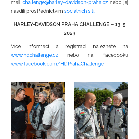
mail
challenge@harley-davidson-praha.cz
nebo jej
nasdílí prostřednictvím
sociálních sítí.
HARLEY-DAVIDSON PRAHA CHALLENGE – 13. 5.
2023
Více informací a registraci naleznete na
www.hdchallenge.cz
nebo na Facebooku
www.facebook.com/HDPrahaChallenge