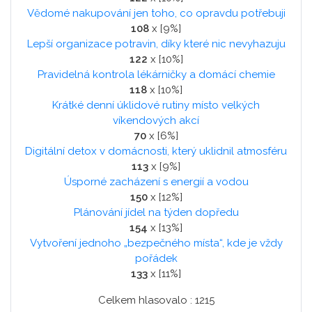
Vědomé nakupování jen toho, co opravdu potřebuji
108
x [9%]
Lepší organizace potravin, díky které nic nevyhazuju
122
x [10%]
Pravidelná kontrola lékárničky a domácí chemie
118
x [10%]
Krátké denní úklidové rutiny místo velkých
víkendových akcí
70
x [6%]
Digitální detox v domácnosti, který uklidnil atmosféru
113
x [9%]
Úsporné zacházení s energií a vodou
150
x [12%]
Plánování jídel na týden dopředu
154
x [13%]
Vytvoření jednoho „bezpečného místa“, kde je vždy
pořádek
133
x [11%]
Celkem hlasovalo : 1215