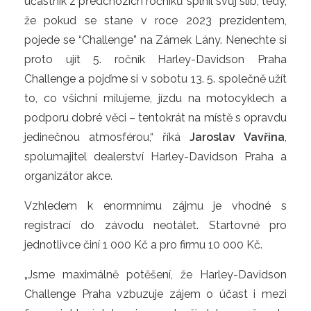
účastník z předchozích ročníků splnil svůj slib, tedy,
že pokud se stane v roce 2023 prezidentem,
pojede se “Challenge” na Zámek Lány. Nenechte si
proto ujít 5. ročník Harley-Davidson Praha
Challenge a pojďme si v sobotu 13. 5. společně užít
to, co všichni milujeme, jízdu na motocyklech a
podporu dobré věci – tentokrát na místě s opravdu
jedinečnou atmosférou,“ říká
Jaroslav Vavřina
,
spolumajitel dealerství Harley-Davidson Praha a
organizátor akce.
Vzhledem k enormnímu zájmu je vhodné s
registrací do závodu neotálet. Startovné pro
jednotlivce činí 1 000 Kč a pro firmu 10 000 Kč.
„Jsme maximálně potěšení, že Harley-Davidson
Challenge Praha vzbuzuje zájem o účast i mezi