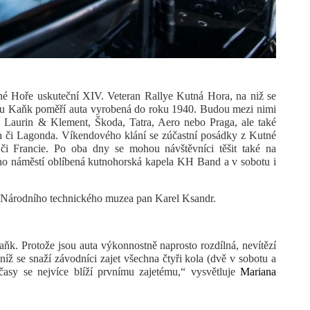
né Hoře uskuteční XIV. Veteran Rallye Kutná Hora, na niž se
rchu Kaňk poměří auta vyrobená do roku 1940. Budou mezi nimi
, Laurin & Klement, Škoda, Tatra, Aero nebo Praga, ale
také
či Lagonda. Víkendového klání se zúčastní posádky z Kutné
či Francie. Po oba dny se mohou návštěvníci těšit také na
o náměstí oblíbená kutnohorská kapela KH Band a v sobotu i
tel Národního technického muzea pan Karel Ksandr.
ňk. Protože jsou auta výkonnostně naprosto rozdílná, nevítězí
v níž se snaží závodníci zajet všechna čtyři kola (dvě v sobotu a
 časy se nejvíce blíží prvnímu zajetému,“ vysvětluje
Mariana