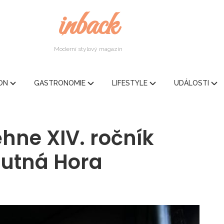
inback
Moderní stylový magazín
ION
GASTRONOMIE
LIFESTYLE
UDÁLOSTI
hne XIV. ročník
Kutná Hora