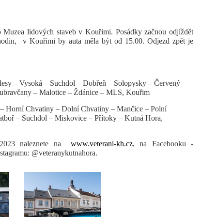
do Muzea lidových staveb v Kouřimi. Posádky začnou odjíždět
odin,
v Kouřimi by auta měla být od 15.00. Odjezd zpět je
lesy – Vysoká – Suchdol – Dobřeň – Solopysky – Červený
ubravčany – Malotice – Ždánice – MLS, Kouřim
 Horní Chvatiny – Dolní Chvatiny – Mančice – Polní
tboř – Suchdol – Miskovice – Přítoky – Kutná Hora,
a 2023 naleznete na
www.veterani-kh.cz
, na Facebooku -
nstagramu: @veteranykutnahora.