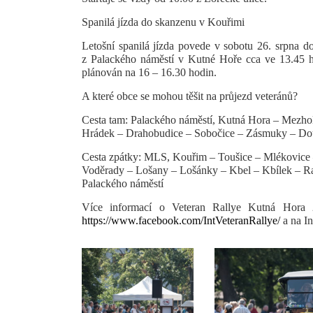
Spanilá jízda do skanzenu v Kouřimi
Letošní spanilá jízda povede v sobotu 26. srpna 
z Palackého náměstí v Kutné Hoře cca ve 13.45 h
plánován na 16 – 16.30 hodin.
A které obce se mohou těšit na průjezd veteránů?
Cesta tam:
Palackého náměstí, Kutná Hora – Mezho
Hrádek – Drahobudice – Sobočice – Zásmuky – Do
Cesta zpátky:
MLS, Kouřim – Toušice – Mlékovice –
Voděrady – Lošany – Lošánky – Kbel – Kbílek – Ra
Palackého náměstí
Více informací o Veteran Rallye Kutná Hor
https://www.facebook.com/IntVeteranRallye/
a na I