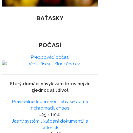
BAŤASKY
POČASÍ
Předpověď počasí
Který domácí návyk vám letos nejvíc
zjednodušil život
Pravidelné třídění věcí, aby se doma
nehromadil chaos
125
x [10%]
Jasný systém ukládání dokumentů a
účtenek