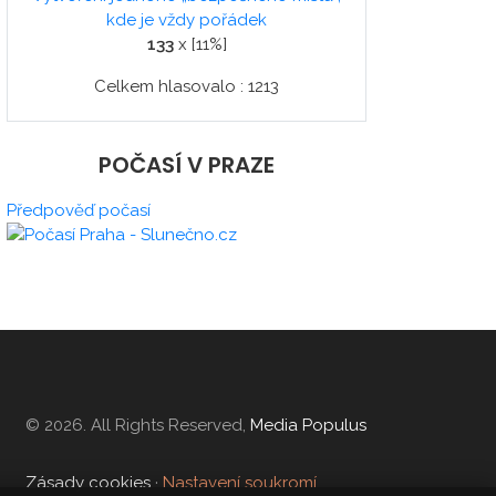
kde je vždy pořádek
133
x [11%]
Celkem hlasovalo : 1213
POČASÍ V PRAZE
Předpověď počasí
© 2026. All Rights Reserved,
Media Populus
Zásady cookies
·
Nastavení soukromí