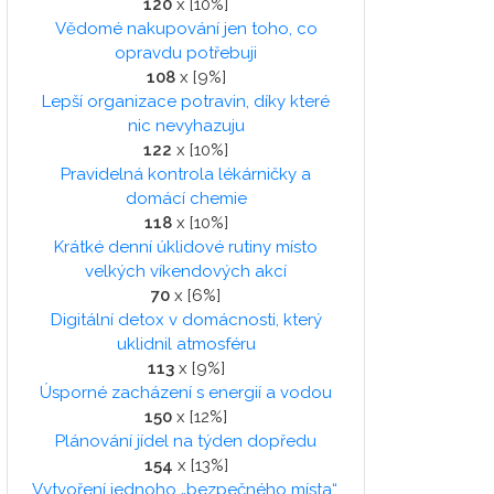
120
x [10%]
Vědomé nakupování jen toho, co
opravdu potřebuji
108
x [9%]
Lepší organizace potravin, díky které
nic nevyhazuju
122
x [10%]
Pravidelná kontrola lékárničky a
domácí chemie
118
x [10%]
Krátké denní úklidové rutiny místo
velkých víkendových akcí
70
x [6%]
Digitální detox v domácnosti, který
uklidnil atmosféru
113
x [9%]
Úsporné zacházení s energií a vodou
150
x [12%]
Plánování jídel na týden dopředu
154
x [13%]
Vytvoření jednoho „bezpečného místa“,