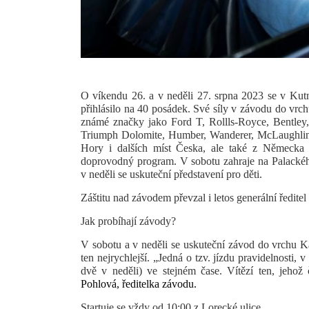
O víkendu 26. a v neděli 27. srpna 2023 se v Kut
přihlásilo na 40 posádek. Své síly v závodu do v
známé značky jako
Ford T, Rollls-Royce, Bentley
Triumph Dolomite, Humber, Wanderer, McLaughlin 
Hory i dalších míst Česka, ale také z Německa 
doprovodný program. V sobotu zahraje na Palackéh
v neděli se uskuteční představení pro děti.
Záštitu nad závodem převzal i letos generální ředi
Jak probíhají závody?
V sobotu a v neděli se uskuteční závod do vrchu Ka
ten nejrychlejší. „Jedná o tzv. jízdu pravidelnosti, 
dvě v neděli) ve stejném čase. Vítězí ten, jehož
Pohlová, ředitelka závodu.
Startuje se vždy od 10:00 z Lorecké ulice.