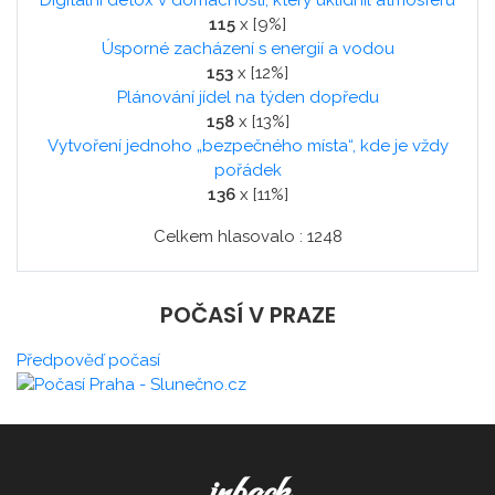
Digitální detox v domácnosti, který uklidnil atmosféru
115
x [9%]
Úsporné zacházení s energií a vodou
153
x [12%]
Plánování jídel na týden dopředu
158
x [13%]
Vytvoření jednoho „bezpečného místa“, kde je vždy
pořádek
136
x [11%]
Celkem hlasovalo : 1248
POČASÍ V PRAZE
Předpověď počasí