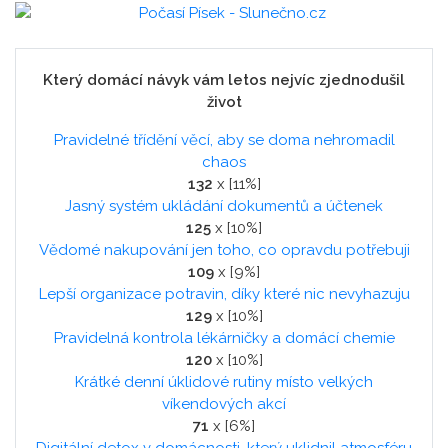
Který domácí návyk vám letos nejvíc zjednodušil
život
Pravidelné třídění věcí, aby se doma nehromadil
chaos
132
x [11%]
Jasný systém ukládání dokumentů a účtenek
125
x [10%]
Vědomé nakupování jen toho, co opravdu potřebuji
109
x [9%]
Lepší organizace potravin, díky které nic nevyhazuju
129
x [10%]
Pravidelná kontrola lékárničky a domácí chemie
120
x [10%]
Krátké denní úklidové rutiny místo velkých
víkendových akcí
71
x [6%]