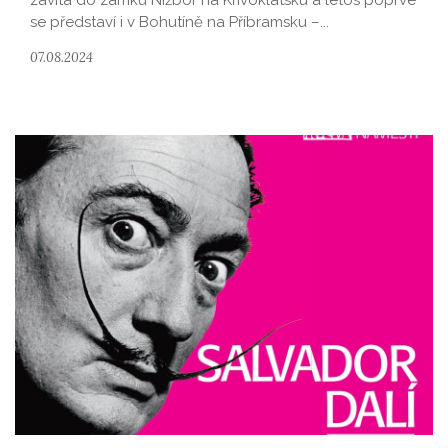
zavítá do zámku Nižbor na Křivoklátsku a letos poprvé
se představí i v Bohutíně na Příbramsku –...
07.08.2024