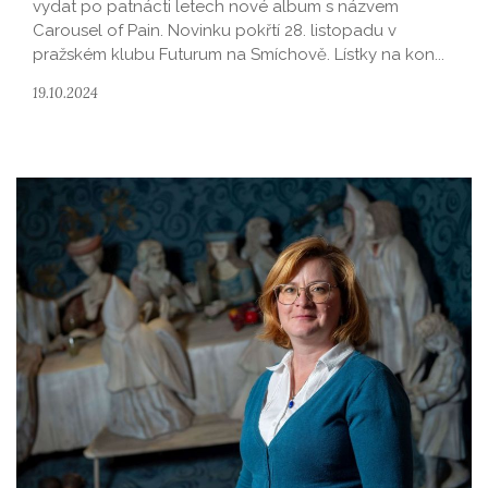
vydat po patnácti letech nové album s názvem
Carousel of Pain. Novinku pokřtí 28. listopadu v
pražském klubu Futurum na Smíchově. Lístky na kon...
19.10.2024