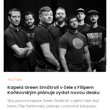
KULTURA
Kapela Green Småtroll v čele s Filipem
Kaňkovským plánuje vydat novou desku
Ska-jazzová kapela Green Småtroll, v jejímž čele stojí
herec Filip Kaňkovský, plánuje v polovině listopadu