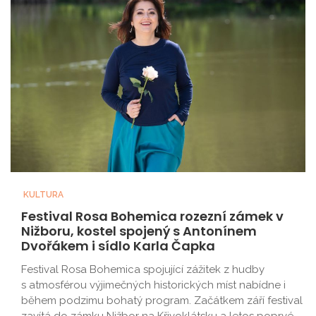
KULTURA
Festival Rosa Bohemica rozezní zámek v
Nižboru, kostel spojený s Antonínem
Dvořákem i sídlo Karla Čapka
Festival Rosa Bohemica spojující zážitek z hudby
s atmosférou výjimečných historických míst nabídne i
během podzimu bohatý program. Začátkem září festival