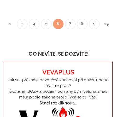
3
4
5
6
7
8
9
1
19
CO NEVÍTE, SE DOZVÍTE!
VEVAPLUS
Jak se správně a bezpečně zachovat při požáru, nebo
úrazu v práci?
Školením BOZP a požární ochrany by si většina z nás
měla podle zákona projít. Týká se to i Vás?
Stačí rozkliknout...