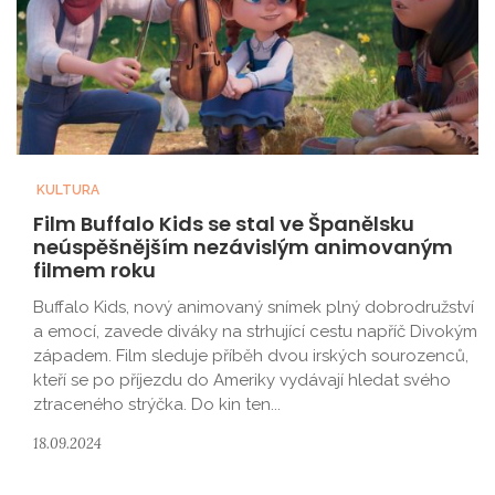
KULTURA
Film Buffalo Kids se stal ve Španělsku
neúspěšnějším nezávislým animovaným
filmem roku
Buffalo Kids, nový animovaný snímek plný dobrodružství
a emocí, zavede diváky na strhující cestu napříč Divokým
západem. Film sleduje příběh dvou irských sourozenců,
kteří se po příjezdu do Ameriky vydávají hledat svého
ztraceného strýčka. Do kin ten...
18.09.2024