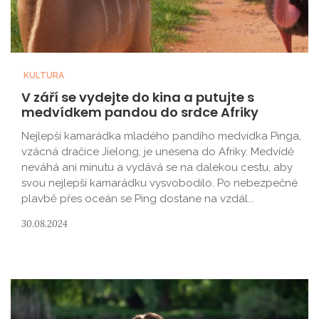
KULTURA
V září se vydejte do kina a putujte s
medvídkem pandou do srdce Afriky
Nejlepší kamarádka mladého pandího medvídka Pinga,
vzácná dračice Jielong, je unesena do Afriky. Medvídě
neváhá ani minutu a vydává se na dalekou cestu, aby
svou nejlepší kamarádku vysvobodilo. Po nebezpečné
plavbě přes oceán se Ping dostane na vzdál...
30.08.2024