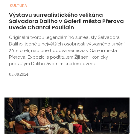
KULTURA
Výstavu surrealistického velikána
Salvadora Dalího v Galerii města Přerova
uvede Chantal Poullain
Originální tvorbu legendárního surrealisty Salvadora
Dalího, jedné z největších osobností výtvarného umění
20. století, nabídne hodová vernisáž v Galerii města
Přerova. Expozici s podtitulem Žiji sen, ikonicky
proslulým Dalího životním krédem, uvede ...
05.08.2024