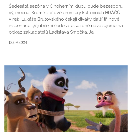
Šedesátá sezóna v Činoherním klubu bude bezesporu
výjimečná. Kromě zářiové premiéry kultovních HRÁČŮ
v režii Lukáše Brutovského čekají diváky další tři nové
inscenace. „V jubilejní šedesáté sezóně navazujeme na
odkaz zakladatelů Ladislava Smočka, Ja...
12.09.2024