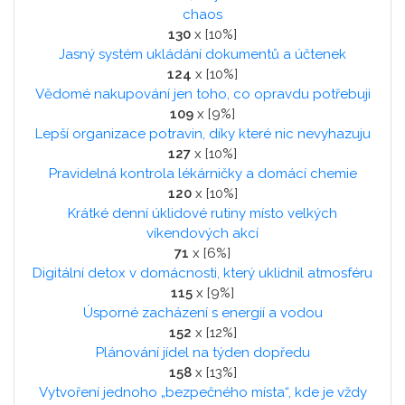
chaos
130
x [10%]
Jasný systém ukládání dokumentů a účtenek
124
x [10%]
Vědomé nakupování jen toho, co opravdu potřebuji
109
x [9%]
Lepší organizace potravin, díky které nic nevyhazuju
127
x [10%]
Pravidelná kontrola lékárničky a domácí chemie
120
x [10%]
Krátké denní úklidové rutiny místo velkých
víkendových akcí
71
x [6%]
Digitální detox v domácnosti, který uklidnil atmosféru
115
x [9%]
Úsporné zacházení s energií a vodou
152
x [12%]
Plánování jídel na týden dopředu
158
x [13%]
Vytvoření jednoho „bezpečného místa“, kde je vždy