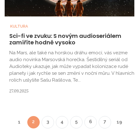
KULTURA
Sci-fi ve zvuku: S novým audioseriálem
zamíříte hodně vysoko
Na Mars, ale také na horskou dráhu emocí, vás vezme
audio novinka Marsovská horečka. Šestidílný seriál od
Audioteky ukazuje, jak může vypadat kolonizace rudé
planety i jak rychle se sen změní v noční můru. V hlavních
rolích uslyšíte Sašu Rašilova, Te...
27.09.2025
2
3
4
5
6
7
1
19