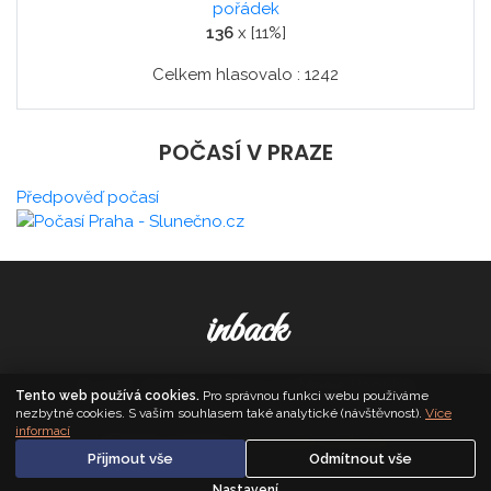
pořádek
136
x [11%]
Celkem hlasovalo : 1242
POČASÍ V PRAZE
Předpověď počasí
inback
© 2026. All Rights Reserved,
Media Populus
Tento web používá cookies.
Pro správnou funkci webu používáme
nezbytné cookies. S vaším souhlasem také analytické (návštěvnost).
Více
informací
Zásady cookies
·
Nastavení soukromí
Přijmout vše
Odmítnout vše
Nastavení