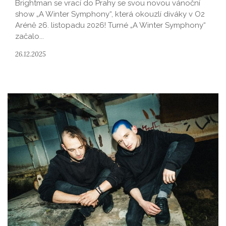
Brightman se vrací do Prahy se svou novou vánoční
show „A Winter Symphony“, která okouzlí diváky v O2
Aréně 26. listopadu 2026! Turné „A Winter Symphony“
začalo...
26.12.2025