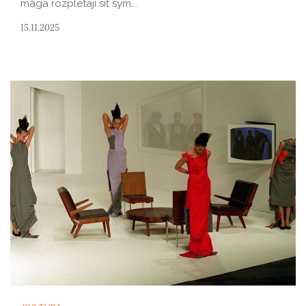
mága rozplétají síť sym...
15.11.2025