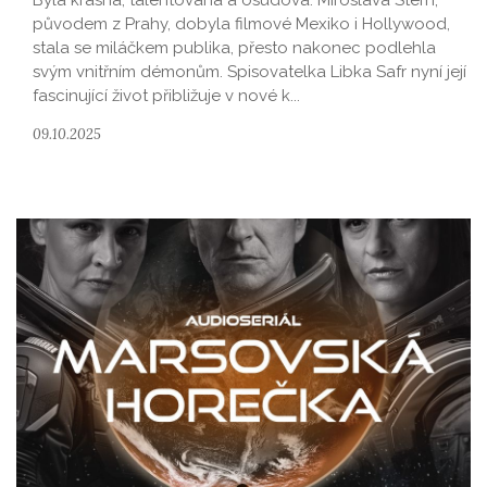
Byla krásná, talentovaná a osudová. Miroslava Stern,
původem z Prahy, dobyla filmové Mexiko i Hollywood,
stala se miláčkem publika, přesto nakonec podlehla
svým vnitřním démonům. Spisovatelka Libka Safr nyní její
fascinující život přibližuje v nové k...
09.10.2025