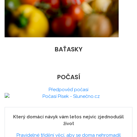
BAŤASKY
POČASÍ
Předpověď počasí
Který domácí návyk vám letos nejvíc zjednodušil
život
Pravidelné třídění věcí, aby se doma nehromadil