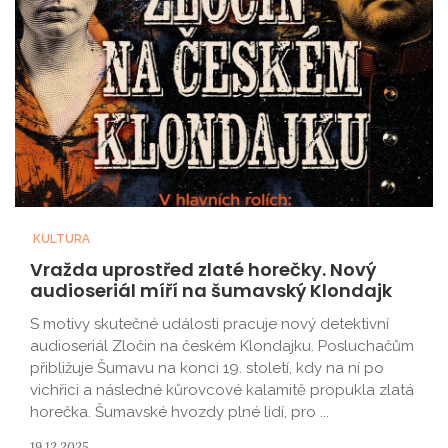
KULTURA
Vražda uprostřed zlaté horečky. Nový
audioseriál míří na šumavský Klondajk
S motivy skutečné události pracuje nový detektivní
audioseriál Zločin na českém Klondajku. Posluchačům
přibližuje Šumavu na konci 19. století, kdy na ní po
vichřici a následné kůrovcové kalamitě propukla zlatá
horečka. Šumavské hvozdy plné lidí, pro ...
19.12.2025