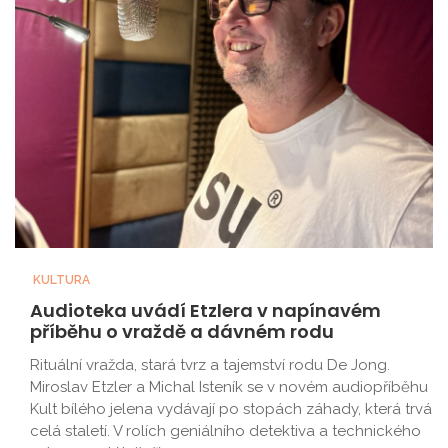
KULTURA
Audioteka uvádí Etzlera v napínavém
příběhu o vraždě a dávném rodu
Rituální vražda, stará tvrz a tajemství rodu De Jong.
Miroslav Etzler a Michal Isteník se v novém audiopříběhu
Kult bílého jelena vydávají po stopách záhady, která trvá
celá staletí. V rolích geniálního detektiva a technického