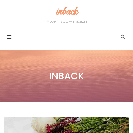
inback
Moderní stylový magazín
INBACK