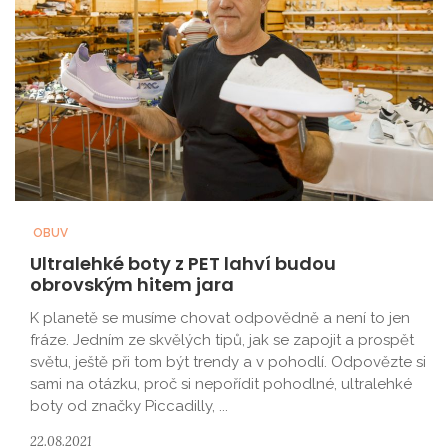
OBUV
Ultralehké boty z PET lahví budou
obrovským hitem jara
K planetě se musíme chovat odpovědně a není to jen
fráze. Jedním ze skvělých tipů, jak se zapojit a prospět
světu, ještě při tom být trendy a v pohodlí. Odpovězte si
sami na otázku, proč si nepořídit pohodlné, ultralehké
boty od značky Piccadilly, ...
22.08.2021