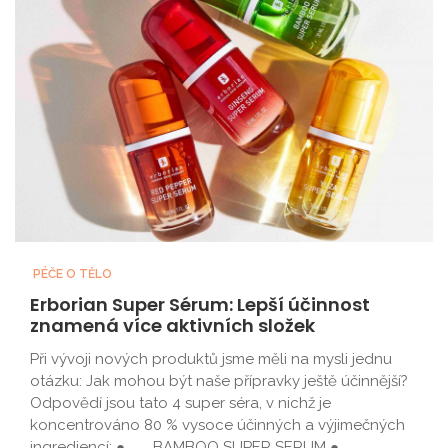
PÉČE O TĚLO
Erborian Super Sérum: Lepší účinnost
znamená více aktivních složek
Při vývoji nových produktů jsme měli na mysli jednu
otázku: Jak mohou být naše přípravky ještě účinnější?
Odpovědí jsou tato 4 super séra, v nichž je
koncentrováno 80 % vysoce účinných a výjimečných
ingrediencí: ● BAMBOO SUPER SERUM ● ...