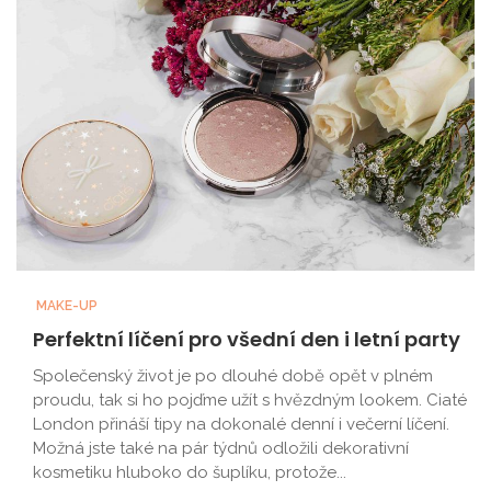
MAKE-UP
Perfektní líčení pro všední den i letní party
Společenský život je po dlouhé době opět v plném
proudu, tak si ho pojďme užít s hvězdným lookem. Ciaté
London přináší tipy na dokonalé denní i večerní líčení.
Možná jste také na pár týdnů odložili dekorativní
kosmetiku hluboko do šuplíku, protože...