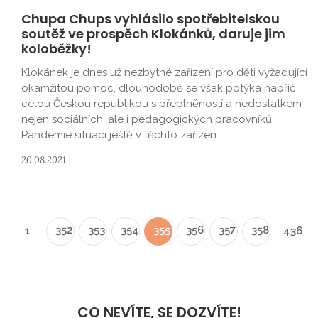
Chupa Chups vyhlásilo spotřebitelskou
soutěž ve prospěch Klokánků, daruje jim
koloběžky!
Klokánek je dnes už nezbytné zařízení pro děti vyžadující
okamžitou pomoc, dlouhodobě se však potýká napříč
celou Českou republikou s přeplněností a nedostatkem
nejen sociálních, ale i pedagogických pracovníků.
Pandemie situaci ještě v těchto zařízen...
20.08.2021
352
353
354
355
356
357
358
1
436
CO NEVÍTE, SE DOZVÍTE!