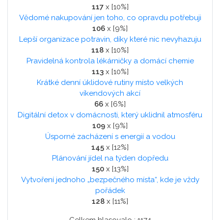
117
x [10%]
Vědomé nakupování jen toho, co opravdu potřebuji
106
x [9%]
Lepší organizace potravin, díky které nic nevyhazuju
118
x [10%]
Pravidelná kontrola lékárničky a domácí chemie
113
x [10%]
Krátké denní úklidové rutiny místo velkých
víkendových akcí
66
x [6%]
Digitální detox v domácnosti, který uklidnil atmosféru
109
x [9%]
Úsporné zacházení s energií a vodou
145
x [12%]
Plánování jídel na týden dopředu
150
x [13%]
Vytvoření jednoho „bezpečného místa“, kde je vždy
pořádek
128
x [11%]