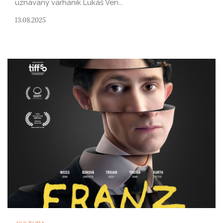
uznávaný varhaník Lukáš Ven...
13.08.2025