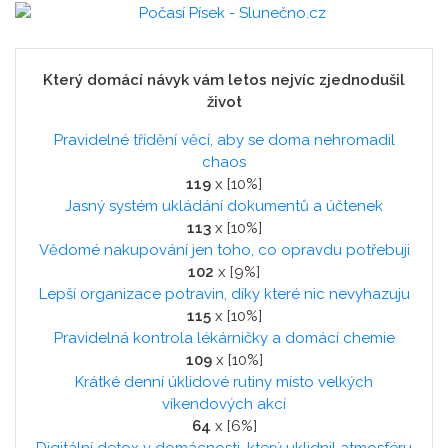
Který domácí návyk vám letos nejvíc zjednodušil
život
Pravidelné třídění věcí, aby se doma nehromadil
chaos
119
x [10%]
Jasný systém ukládání dokumentů a účtenek
113
x [10%]
Vědomé nakupování jen toho, co opravdu potřebuji
102
x [9%]
Lepší organizace potravin, díky které nic nevyhazuju
115
x [10%]
Pravidelná kontrola lékárničky a domácí chemie
109
x [10%]
Krátké denní úklidové rutiny místo velkých
víkendových akcí
64
x [6%]