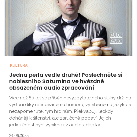
KULTURA
Jedna perla vedle druhé! Poslechněte si
noblesního Saturnina ve hvězdně
obsazeném audio zpracování
Více než 80 let se příběh nevyzpytatelného sluhy drží na
výsluní díky rafinovanému humoru, vytříbenému jazyku a
nezapomenutelným hrdinům. Překvapují, leckdy
dohánějí k šílenství, ale zaručeně pobaví. Jejich
jedinečnost nyní vynikne i v audio adaptaci...
24.06.2025