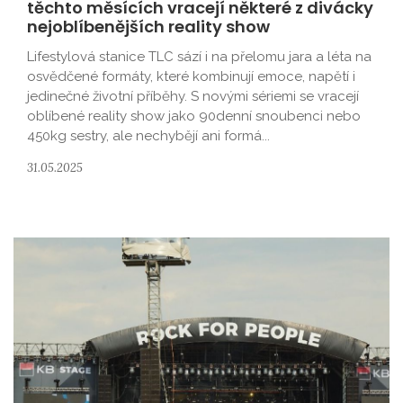
těchto měsících vracejí některé z divácky
nejoblíbenějších reality show
Lifestylová stanice TLC sází i na přelomu jara a léta na
osvědčené formáty, které kombinují emoce, napětí i
jedinečné životní příběhy. S novými sériemi se vracejí
oblíbené reality show jako 90denní snoubenci nebo
450kg sestry, ale nechybějí ani formá...
31.05.2025