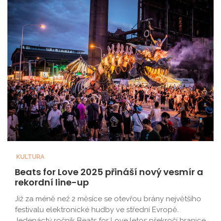
KULTURA
Beats for Love 2025 přináší nový vesmír a
rekordní line-up
Již za méně než 2 měsíce se otevřou brány největšího
festivalu elektronické hudby ve střední Evropě.
Jedenáctý ročník Beats for Love letos překročí hranice