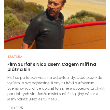
KULTURA
Film Surfař s Nicolasem Cagem míří na
plátna kin
Muž se po letech vrací na odlehlou idylickou pláž, kde
vyrůstal a své nejšťastnější dny tu trávil surfováním.
Svému synovi chce dopřát to samé a společně tu chytit
pár dobrých vln. Jenže místní surfaři mají jiný názor a
jasný vzkaz: „Nežiješ tu, nesu...
10.04.2025