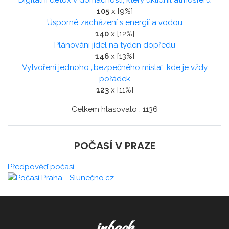
Digitální detox v domácnosti, který uklidnil atmosféru
105
x [9%]
Úsporné zacházení s energií a vodou
140
x [12%]
Plánování jídel na týden dopředu
146
x [13%]
Vytvoření jednoho „bezpečného místa“, kde je vždy
pořádek
123
x [11%]
Celkem hlasovalo : 1136
POČASÍ V PRAZE
Předpověď počasí