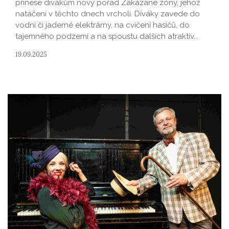
přinese divákům nový pořad Zakázané zóny, jehož
natáčení v těchto dnech vrcholí. Diváky zavede do
vodní či jaderné elektrárny, na cvičení hasičů, do
tajemného podzemí a na spoustu dalších atraktiv...
19.09.2025