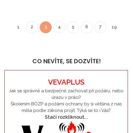
2
3
4
5
6
7
1
19
CO NEVÍTE, SE DOZVÍTE!
VEVAPLUS
Jak se správně a bezpečně zachovat při požáru, nebo
úrazu v práci?
Školením BOZP a požární ochrany by si většina z nás
měla podle zákona projít. Týká se to i Vás?
Stačí rozkliknout...