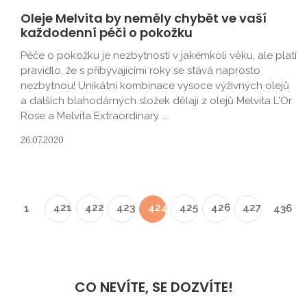
Oleje Melvita by neměly chybět ve vaší
každodenní péči o pokožku
Péče o pokožku je nezbytností v jakémkoli věku, ale platí
pravidlo, že s přibývajícími roky se stává naprosto
nezbytnou! Unikátní kombinace vysoce výživných olejů
a dalších blahodárných složek dělají z olejů Melvita L'Or
Rose a Melvita Extraordinary ...
26.07.2020
421
422
423
424
425
426
427
1
436
CO NEVÍTE, SE DOZVÍTE!