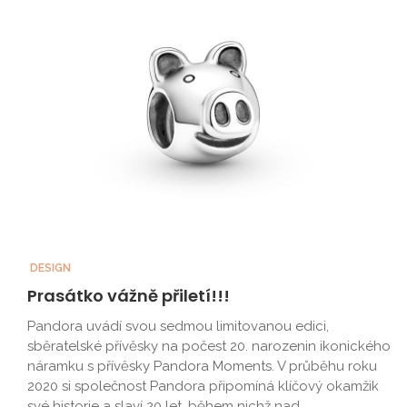
DESIGN
Prasátko vážně přiletí!!!
Pandora uvádí svou sedmou limitovanou edici,
sběratelské přívěsky na počest 20. narozenin ikonického
náramku s přívěsky Pandora Moments. V průběhu roku
2020 si společnost Pandora připomíná klíčový okamžik
své historie a slaví 20 let, během nichž nad...