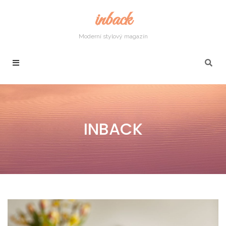
inback
Moderní stylový magazín
INBACK