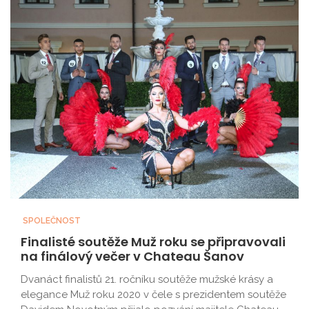
SPOLEČNOST
Finalisté soutěže Muž roku se připravovali
na finálový večer v Chateau Šanov
Dvanáct finalistů 21. ročníku soutěže mužské krásy a
elegance Muž roku 2020 v čele s prezidentem soutěže