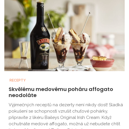
RECEPTY
Skvělému medovému poháru affogato
neodoláte
Výjimečných receptů na dezerty není nikdy dost! Sladká
pokušení se schopností vzrušit chuťové pohárky,
připravíte z likéru Baileys Original Irish Cream. Když
ochutnáte medové affogato, možná už nebudete chtít