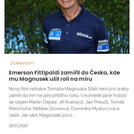
ZAJÍMAVOSTI
Emerson Fittipaldi zamířil do Česka, kde
mu Magnusek ušil roli na míru
Nový film režiséra Tomáše Magnuska Stáří není pro sraby
zamíří do kin na jaře příštího roku. V komedii plné hvězd
se objeví Martin Dejdar, Jiří Krampol, Jan Přeučil, Tomáš
Matonoha, Natálie Grossová, Dominika Myslivcová a
další. Jak sám Magnusek proz...
28.07.2020