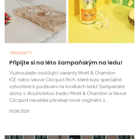
PRODUKTY
Připijte si na léto šampaňským na ledu!
Vyzkoušejte osvěžující varianty Moët & Chandon
ICE nebo Veuve Clicquot Rich, které byly speciálně
vytvořené k podávání na kostkách ledu! Šampaňské
domy s dlouholetou tradicí Moët & Chandon a Veuve
Clicquot neustále přinášejí nové originální z...
01.08.2020