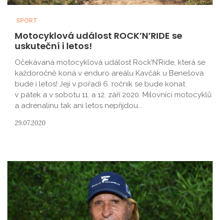
SPORT
Motocyklová událost ROCK’N’RIDE se
uskuteční i letos!
Očekávaná motocyklová událost Rock’N’Ride, která se
každoročně koná v enduro areálu Kavčák u Benešova
bude i letos! Její v pořadí 6. ročník se bude konat
v pátek a v sobotu 11. a 12. září 2020. Milovníci motocyklů
a adrenalinu tak ani letos nepřijdou...
29.07.2020