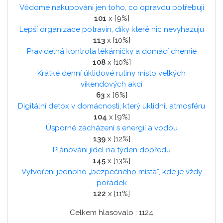
Vědomé nakupování jen toho, co opravdu potřebuji
101
x [9%]
Lepší organizace potravin, díky které nic nevyhazuju
113
x [10%]
Pravidelná kontrola lékárničky a domácí chemie
108
x [10%]
Krátké denní úklidové rutiny místo velkých
víkendových akcí
63
x [6%]
Digitální detox v domácnosti, který uklidnil atmosféru
104
x [9%]
Úsporné zacházení s energií a vodou
139
x [12%]
Plánování jídel na týden dopředu
145
x [13%]
Vytvoření jednoho „bezpečného místa“, kde je vždy
pořádek
122
x [11%]
Celkem hlasovalo : 1124