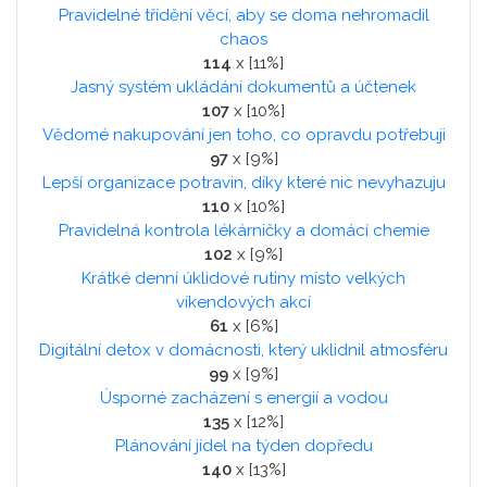
Pravidelné třídění věcí, aby se doma nehromadil
chaos
114
x [11%]
Jasný systém ukládání dokumentů a účtenek
107
x [10%]
Vědomé nakupování jen toho, co opravdu potřebuji
97
x [9%]
Lepší organizace potravin, díky které nic nevyhazuju
110
x [10%]
Pravidelná kontrola lékárničky a domácí chemie
102
x [9%]
Krátké denní úklidové rutiny místo velkých
víkendových akcí
61
x [6%]
Digitální detox v domácnosti, který uklidnil atmosféru
99
x [9%]
Úsporné zacházení s energií a vodou
135
x [12%]
Plánování jídel na týden dopředu
140
x [13%]