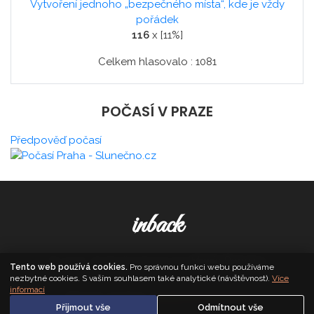
Vytvoření jednoho „bezpečného místa“, kde je vždy
pořádek
116
x [11%]
Celkem hlasovalo : 1081
POČASÍ V PRAZE
Předpověď počasí
inback
© 2026. All Rights Reserved,
Media Populus
Tento web používá cookies.
Pro správnou funkci webu používáme
nezbytné cookies. S vaším souhlasem také analytické (návštěvnost).
Více
informací
Zásady cookies
·
Nastavení soukromí
Přijmout vše
Odmítnout vše