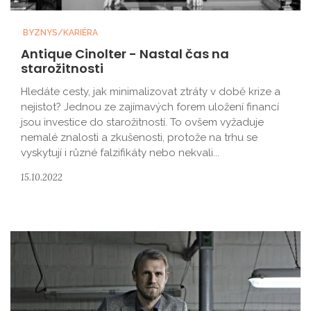
BYZNYS/KARIÉRA
Antique Cinolter - Nastal čas na
starožitnosti
Hledáte cesty, jak minimalizovat ztráty v době krize a
nejistot? Jednou ze zajímavých forem uložení financí
jsou investice do starožitností. To ovšem vyžaduje
nemalé znalosti a zkušenosti, protože na trhu se
vyskytují i různé falzifikáty nebo nekvali...
15.10.2022