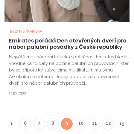
BYZNYS/KARIÉRA
Emirates pořádá Den otevřených dveří pro
nábor palubní posádky z České republiky
Největší mezinárodní letecká společnost Emirates hledá
vhodné kandidáty na pozice palubních průvodčích, kteří
by se připojili ke stávajícímu multikulturnímu týmu.
Aerolinka se sídlem v Dubaji pořádá Den otevřených
dveří pro nábor palubních průvodčí...
11.07.2022
6
7
8
9
10
11
12
1
15