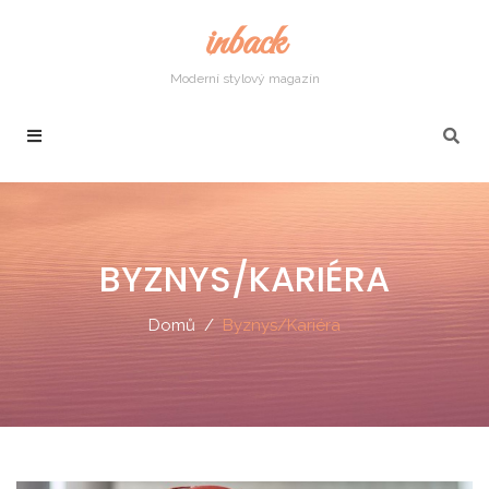
inback
Moderní stylový magazín
BYZNYS/KARIÉRA
Domů
Byznys/Kariéra