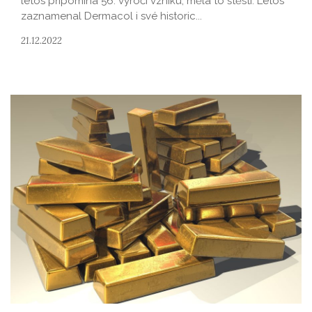
letos připomíná 56. výročí vzniku, měla to štěstí. Letos
zaznamenal Dermacol i své historic...
21.12.2022