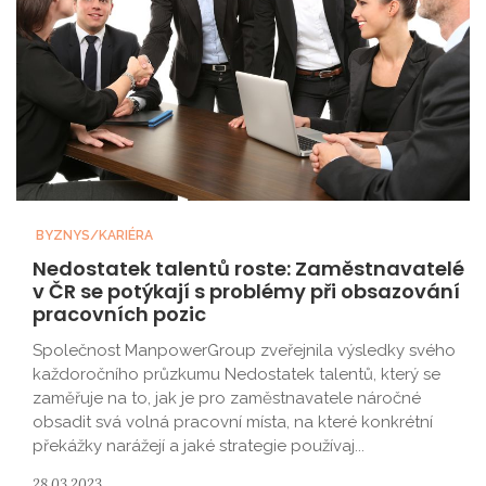
BYZNYS/KARIÉRA
Nedostatek talentů roste: Zaměstnavatelé
v ČR se potýkají s problémy při obsazování
pracovních pozic
Společnost ManpowerGroup zveřejnila výsledky svého
každoročního průzkumu Nedostatek talentů, který se
zaměřuje na to, jak je pro zaměstnavatele náročné
obsadit svá volná pracovní místa, na které konkrétní
překážky narážejí a jaké strategie používaj...
28.03.2023