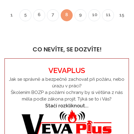
5
6
7
8
9
10
11
1
15
CO NEVÍTE, SE DOZVÍTE!
VEVAPLUS
Jak se správně a bezpečně zachovat při požáru, nebo
úrazu v práci?
Školením BOZP a požární ochrany by si většina z nás
měla podle zákona projít. Týká se to i Vás?
Stačí rozkliknout...