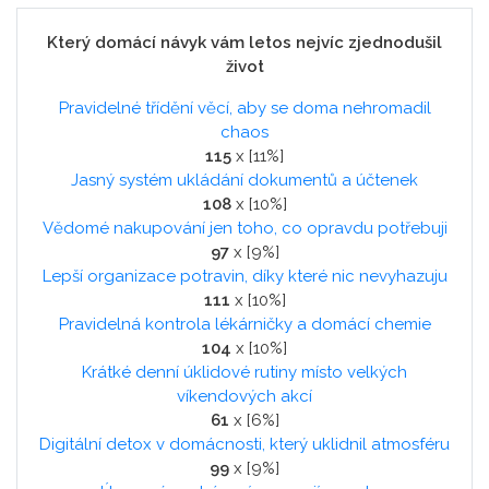
Který domácí návyk vám letos nejvíc zjednodušil
život
Pravidelné třídění věcí, aby se doma nehromadil
chaos
115
x [11%]
Jasný systém ukládání dokumentů a účtenek
108
x [10%]
Vědomé nakupování jen toho, co opravdu potřebuji
97
x [9%]
Lepší organizace potravin, díky které nic nevyhazuju
111
x [10%]
Pravidelná kontrola lékárničky a domácí chemie
104
x [10%]
Krátké denní úklidové rutiny místo velkých
víkendových akcí
61
x [6%]
Digitální detox v domácnosti, který uklidnil atmosféru
99
x [9%]