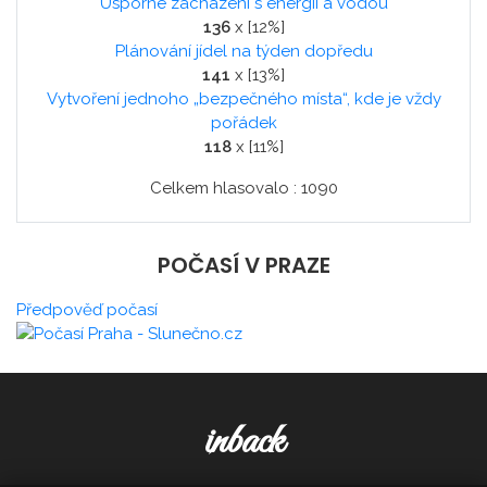
Úsporné zacházení s energií a vodou
136
x [12%]
Plánování jídel na týden dopředu
141
x [13%]
Vytvoření jednoho „bezpečného místa“, kde je vždy
pořádek
118
x [11%]
Celkem hlasovalo : 1090
POČASÍ V PRAZE
Předpověď počasí
inback