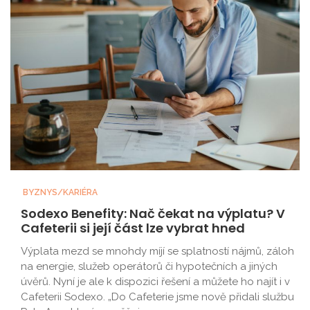
BYZNYS/KARIÉRA
Sodexo Benefity: Nač čekat na výplatu? V
Cafeterii si její část lze vybrat hned
Výplata mezd se mnohdy míjí se splatností nájmů, záloh
na energie, služeb operátorů či hypotečních a jiných
úvěrů. Nyní je ale k dispozici řešení a můžete ho najít i v
Cafeterii Sodexo. „Do Cafeterie jsme nově přidali službu