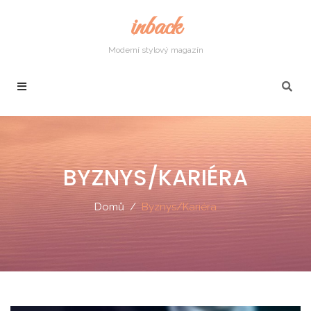
inback
Moderní stylový magazín
BYZNYS/KARIÉRA
Domů
Byznys/Kariéra