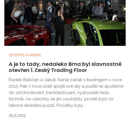
BYZNYS/KARIÉRA
A je to tady, nedaleko Brna byl slavnostně
otevřen 1. český Trading Floor
Radek Babčan a Jakub Kania začali s tradingem v roce
2013. Pak v roce 2016 spojili své síly a pustili se společně
do obchodování, backtestovaní, vyzkoušeli řadu
technik, ne všechny se jim osvědčily, prostě bylo to
takové skládání puzzlí. Počátky byly...
26.11.2022