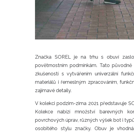
Značka SOREL je na trhu s obuví zaslo
povětrnostním podmínkám. Tato původně k
zkušeností s vytvářením univerzální funk
materiálů i řemeslným zpracováním, funkč
zajímavé detaily.
V kolekci podzim-zima 2021 představuje SO
Kolekce nabízí množství barevných kombi
povrchových úprav, různých výšek bot i typů 
osobitého stylu značky. Obuv je vhodná