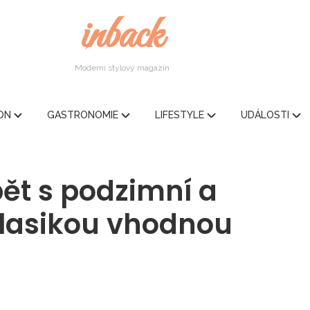
inback
Moderní stylový magazín
ION
GASTRONOMIE
LIFESTYLE
UDÁLOSTI
pět s podzimní a
klasikou vhodnou