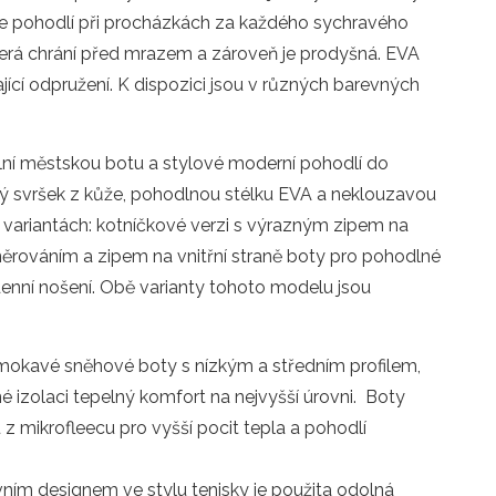
je pohodlí při procházkách za každého sychravého
která chrání před mrazem a zároveň je prodyšná. EVA
ící odpružení. K dispozici jsou v různých barevných
lní městskou botu a stylové moderní pohodlí do
 svršek z kůže, pohodlnou stélku EVA a neklouzavou
variantách: kotníčkové verzi s výrazným zipem na
něrováním a zipem na vnitřní straně boty pro pohodlné
enní nošení. Obě varianty tohoto modelu jsou
mokavé sněhové boty s nízkým a středním profilem,
é izolaci tepelný komfort na nejvyšší úrovni.
Boty
 z mikrofleecu pro vyšší pocit tepla a pohodlí
vním designem ve stylu tenisky je použita odolná