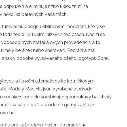
odpružení a eliminuje riziko uklouznutí na
v několika barevných variantách.
funkčnímu designu oblíbeným modelem, který se
totiž teplo i při velmi nízkých teplotách. Nabízí se
i voděodolných materiálových provedeních, a to
sou umělý beránek nebo šněrování. Podrážka má
e
znak v podobě vylisovaného bílého logotypu Sorel.
ylovou a funkční alternativou ke kotníčkovým
tě. Modely Mac Hill jsou vyrobené z přírodní
 sneakers modelu kombinují nepromokavý balistický
 profilovaná podrážka z odolné gumy zajišťuje
povrchu.
otou pro každodenní nošení do práce i na