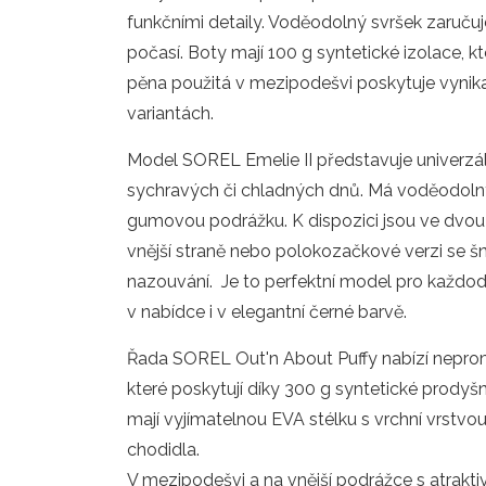
funkčními detaily. Voděodolný svršek zaruču
počasí. Boty mají 100 g syntetické izolace, 
pěna použitá v mezipodešvi poskytuje vynikaj
variantách.
Model SOREL Emelie II představuje univerzá
sychravých či chladných dnů. Má voděodolný
gumovou podrážku. K dispozici jsou ve dvou 
vnější straně nebo polokozačkové verzi se š
nazouvání.
Je to perfektní model pro každod
v nabídce i v elegantní černé barvě.
Řada SOREL Out'n About Puffy nabízí nepro
které poskytují díky 300 g syntetické prodyšn
mají vyjímatelnou EVA stélku s vrchní vrstvou
chodidla.
V mezipodešvi a na vnější podrážce s atrakti