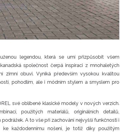
uženou legendou, která se umí přizpůsobit všem
anadská společnost čerpá inspiraci z mnohaletých
ční zimní obuvi. Vyniká především vysokou kvalitou
ností, pohodlím, ale i módním stylem a smyslem pro
REL své oblíbené klasické modely v nových verzích.
nací, použitých materiálů, originálních detailů,
podrážek. A to vše při zachování nejvyšší funkčnosti i
 ke každodennímu nošení, je totiž díky použitým