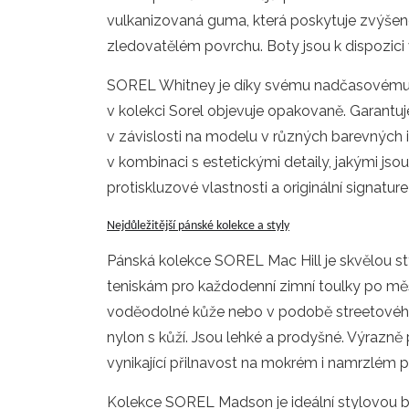
vulkanizovaná guma, která poskytuje zvýšené 
zledovatělém povrchu. Boty jsou k dispozici 
SOREL Whitney je díky svému nadčasovému 
v kolekci Sorel objevuje opakovaně. Garantuje 
v závislosti na modelu v různých barevných 
v kombinaci s estetickými detaily, jakými j
protiskluzové vlastnosti a originální signatur
Nejdůležitější pánské kolekce a styly
Pánská kolekce SOREL Mac Hill je skvělou st
teniskám pro každodenní zimní toulky po měs
voděodolné kůže nebo v podobě streetového
nylon s kůží. Jsou lehké a prodyšné. Výrazně
vynikající přilnavost na mokrém i namrzlém 
Kolekce SOREL Madson je ideální stylovou b