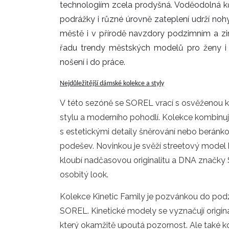
technologiím zcela prodyšná. Voděodolná 
podrážky i různé úrovně zateplení udrží nohy
městě i v přírodě navzdory podzimním a z
řadu trendy městských modelů pro ženy i m
nošení i do práce.
Nejdůležitější dámské kolekce a styly
V této sezóně se SOREL vrací s osvěženou k
stylu a moderního pohodlí. Kolekce kombinuj
s estetickými detaily šněrování nebo beránkov
podešev. Novinkou je svěží streetový model b
kloubí nadčasovou originalitu a DNA značky So
osobitý look.
Kolekce Kinetic Family je pozvánkou do pod
SOREL. Kinetické modely se vyznačují origi
který okamžitě upoutá pozornost. Ale také k