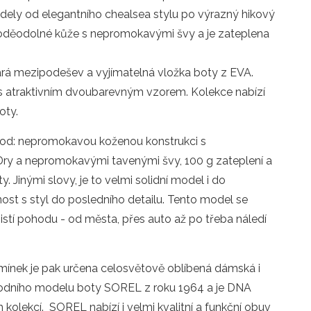
dely od elegantního chealsea stylu po výrazný hikový
voděodolné kůže s nepromokavými švy a je zateplena
rá mezipodešev a vyjímatelná vložka boty z EVA.
 s atraktivním dvoubarevným vzorem. Kolekce nabízí
oty.
d: nepromokavou koženou konstrukci s
 a nepromokavými tavenými švy, 100 g zateplení a
 Jinými slovy, je to velmi solidní model i do
st s styl do posledního detailu. Tento model se
jistí pohodu - od města, přes auto až po třeba náledí
nek je pak určena celosvětově oblíbená dámská i
vodního modelu boty SOREL z roku 1964 a je DNA
 kolekcí.
SOREL nabízí i velmi kvalitní a funkční obuv