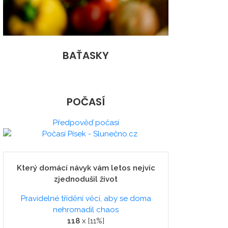
BAŤASKY
POČASÍ
Předpověď počasí
Který domácí návyk vám letos nejvíc
zjednodušil život
Pravidelné třídění věcí, aby se doma
nehromadil chaos
118
x [11%]