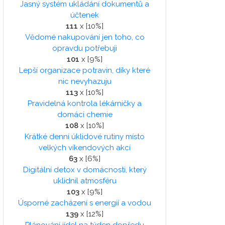
Jasný systém ukládání dokumentů a
účtenek
111
x [10%]
Vědomé nakupování jen toho, co
opravdu potřebuji
101
x [9%]
Lepší organizace potravin, díky které
nic nevyhazuju
113
x [10%]
Pravidelná kontrola lékárničky a
domácí chemie
108
x [10%]
Krátké denní úklidové rutiny místo
velkých víkendových akcí
63
x [6%]
Digitální detox v domácnosti, který
uklidnil atmosféru
103
x [9%]
Úsporné zacházení s energií a vodou
139
x [12%]