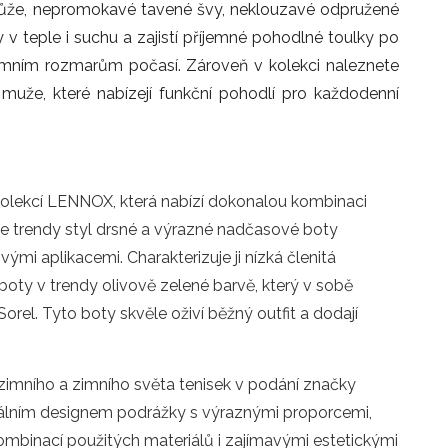
kůže, nepromokavé tavené švy, neklouzavé odpružené
 v teple i suchu a zajistí příjemné pohodlné toulky po
imním rozmarům počasí. Zároveň v kolekci naleznete
uže, které nabízejí funkční pohodlí pro každodenní
olekcí LENNOX, která nabízí dokonalou kombinaci
e trendy styl drsné a výrazné nadčasové boty
ými aplikacemi. Charakterizuje ji nízká členitá
oty v trendy olivově zelené barvě, který v sobě
rel. Tyto boty skvěle oživí běžný outfit a dodají
zimního a zimního světa tenisek v podání značky
nálním designem podrážky s výraznými proporcemi,
ombinací použitých materiálů i zajímavými estetickými