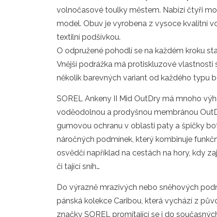
volnočasové toulky městem. Nabízí čtyři mo
model. Obuv je vyrobena z vysoce kvalitní 
textilní podšívkou.
O odpružené pohodlí se na každém kroku sta
Vnější podrážka má protiskluzové vlastnosti
několik barevných variant od každého typu b
SOREL Ankeny II Mid OutDry má mnoho výho
voděodolnou a prodyšnou membránou OutDry
gumovou ochranu v oblasti paty a špičky boty.
náročných podmínek, který kombinuje funkčno
osvědčí například na cestách na hory, kdy za
či tající sníh…
Do výrazně mrazivých nebo sněhových podmí
pánská kolekce Caribou, která vychází z pů
značky SOREL promítající se i do současných