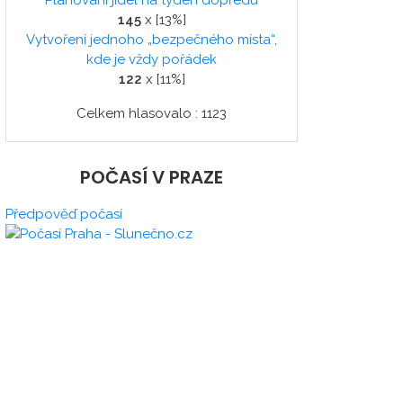
Plánování jídel na týden dopředu
145
x [13%]
Vytvoření jednoho „bezpečného místa“,
kde je vždy pořádek
122
x [11%]
Celkem hlasovalo : 1123
POČASÍ V PRAZE
Předpověď počasí