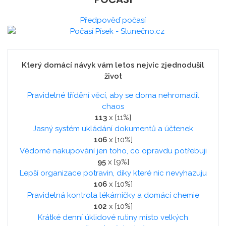
Předpověď počasí
Který domácí návyk vám letos nejvíc zjednodušil
život
Pravidelné třídění věcí, aby se doma nehromadil
chaos
113
x [11%]
Jasný systém ukládání dokumentů a účtenek
106
x [10%]
Vědomé nakupování jen toho, co opravdu potřebuji
95
x [9%]
Lepší organizace potravin, díky které nic nevyhazuju
106
x [10%]
Pravidelná kontrola lékárničky a domácí chemie
102
x [10%]
Krátké denní úklidové rutiny místo velkých