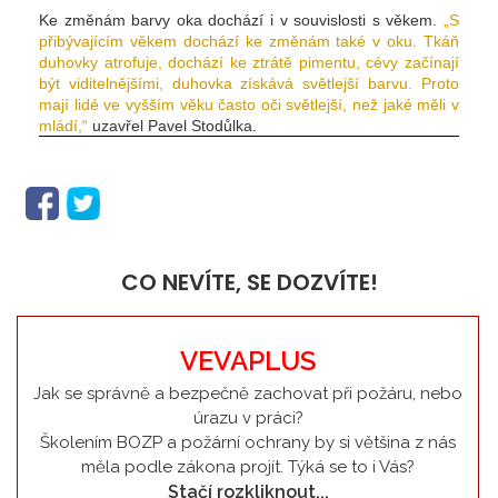
Ke změnám barvy oka dochází i v souvislosti s věkem.
„S
přibývajícím věkem dochází ke změnám také v oku. Tkáň
duhovky atrofuje, dochází ke ztrátě pimentu, cévy začínají
být viditelnějšími, duhovka získává světlejší barvu. Proto
mají lidé ve vyšším věku často oči světlejší, než jaké měli v
mládí,“
uzavřel Pavel Stodůlka.
CO NEVÍTE, SE DOZVÍTE!
VEVAPLUS
Jak se správně a bezpečně zachovat při požáru, nebo
úrazu v práci?
Školením BOZP a požární ochrany by si většina z nás
měla podle zákona projít. Týká se to i Vás?
Stačí rozkliknout...