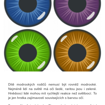
Dítě modrookých rodičů nemusí být rovněž modrooké.
Nejméně lidí na světě má oči šedé, raritou jsou i zelené.
Hnědoocí lidé mohou mít rychlejší reakce než světloocí. To
je jen hrstka zajímavostí souvisejících s barvou očí.