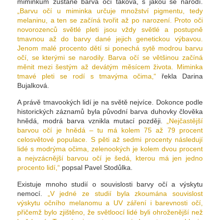
miminkům zůstane barva očí taková, s jakou se narodí.
„Barvu očí u miminka určuje množství pigmentu, tedy
melaninu, a ten se začíná tvořit až po narození. Proto oči
novorozenců světlé pleti jsou vždy světlé a postupně
tmavnou až do barvy dané jejich genetickou výbavou.
Jenom malé procento dětí si ponechá sytě modrou barvu
očí, se kterými se narodily. Barva očí se většinou začíná
měnit mezi šestým až devátým měsícem života. Miminka
tmavé pleti se rodí s tmavýma očima,“
řekla Darina
Bujalková.
A právě tmavookých lidí je na světě nejvíce. Dokonce podle
historických záznamů byla původní barva duhovky člověka
hnědá, modrá barva vznikla mutací později.
„Nejčastější
barvou očí je hnědá – tu má kolem 75 až 79 procent
celosvětové populace. S pěti až sedmi procenty následují
lidé s modrýma očima, zelenookých je kolem dvou procent
a nejvzácnější barvou očí je šedá, kterou má jen jedno
procento lidí,“
popsal Pavel Stodůlka.
Existuje mnoho studií o souvislosti barvy očí a výskytu
nemocí.
„V jedné ze studií byla zkoumána souvislost
výskytu očního melanomu a UV záření i barevnosti očí,
přičemž bylo zjištěno, že světloocí lidé byli ohroženější než