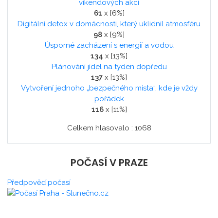
víkendových akcí
61
x [6%]
Digitální detox v domácnosti, který uklidnil atmosféru
98
x [9%]
Úsporné zacházení s energií a vodou
134
x [13%]
Plánování jídel na týden dopředu
137
x [13%]
Vytvoření jednoho „bezpečného místa“, kde je vždy
pořádek
116
x [11%]
Celkem hlasovalo : 1068
POČASÍ V PRAZE
Předpověď počasí