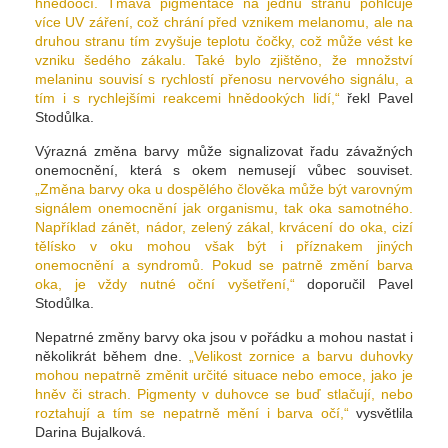
hnědoocí. Tmavá pigmentace na jednu stranu pohlcuje
více UV záření, což chrání před vznikem melanomu, ale na
druhou stranu tím zvyšuje teplotu čočky, což může vést ke
vzniku šedého zákalu. Také bylo zjištěno, že množství
melaninu souvisí s rychlostí přenosu nervového signálu, a
tím i s rychlejšími reakcemi hnědookých lidí,“
řekl Pavel
Stodůlka.
Výrazná změna barvy může signalizovat řadu závažných
onemocnění, která s okem nemusejí vůbec souviset.
„Změna barvy oka u dospělého člověka může být varovným
signálem onemocnění jak organismu, tak oka samotného.
Například zánět, nádor, zelený zákal, krvácení do oka, cizí
tělísko v oku mohou však být i příznakem jiných
onemocnění a syndromů. Pokud se patrně změní barva
oka, je vždy nutné oční vyšetření,“
doporučil Pavel
Stodůlka.
Nepatrné změny barvy oka jsou v pořádku a mohou nastat i
několikrát během dne.
„Velikost zornice a barvu duhovky
mohou nepatrně změnit určité situace nebo emoce, jako je
hněv či strach. Pigmenty v duhovce se buď stlačují, nebo
roztahují a tím se nepatrně mění i barva očí,“
vysvětlila
Darina Bujalková.