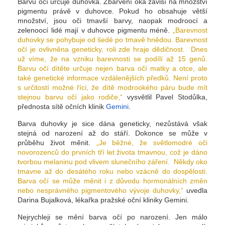
Barvu očí určuje duhovka. Zbarvení oka závisí na množství
pigmentu právě v duhovce. Pokud ho obsahuje větší
množství, jsou oči tmavší barvy, naopak modroocí a
zelenoocí lidé mají v duhovce pigmentu méně.
„Barevnost
duhovky se pohybuje od šedé po tmavě hnědou. Barevnost
očí je ovlivněna geneticky, roli zde hraje dědičnost.
Dnes
už víme, že na vzniku barevnosti se podílí až 15 genů.
Barvu očí dítěte určuje nejen barva očí matky a otce, ale
také genetické informace vzdálenějších předků. Není proto
s určitostí možné říci, že dítě modrookého páru bude mít
stejnou barvu očí jako rodiče,“
vysvětlil Pavel Stodůlka,
přednosta sítě očních klinik
Gemini
.
Barva duhovky je sice dána geneticky, nezůstává však
stejná od narození až do stáří. Dokonce se může v
průběhu život měnit.
„Je běžné, že světlomodré oči
novorozenců do prvních tří let života tmavnou, což je dáno
tvorbou melaninu pod vlivem slunečního záření.
Někdy oko
tmavne až do desátého roku nebo vzácně do dospělosti.
Barva očí se může měnit i z důvodu hormonálních změn
nebo nesprávného pigmentového vývoje duhovky,“
uvedla
Darina Bujalková, lékařka pražské oční kliniky Gemini.
Nejrychleji se mění barva očí po narození. Jen málo