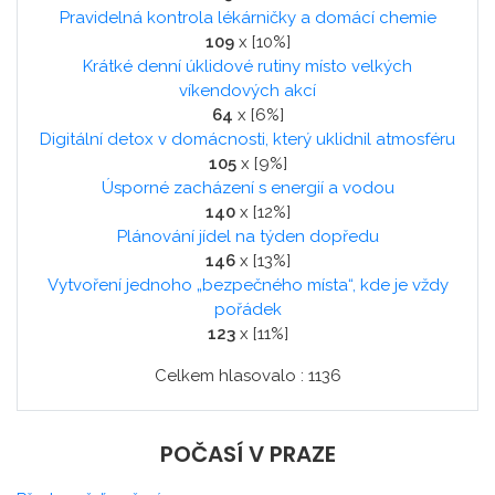
Pravidelná kontrola lékárničky a domácí chemie
109
x [10%]
Krátké denní úklidové rutiny místo velkých
víkendových akcí
64
x [6%]
Digitální detox v domácnosti, který uklidnil atmosféru
105
x [9%]
Úsporné zacházení s energií a vodou
140
x [12%]
Plánování jídel na týden dopředu
146
x [13%]
Vytvoření jednoho „bezpečného místa“, kde je vždy
pořádek
123
x [11%]
Celkem hlasovalo : 1136
POČASÍ V PRAZE