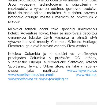
technickou botou, kterou oceníte ve městě i v přírodě.
Jsou vybaveny technologiemi s odpružením v
mezipodešvi a výraznou odolnou gumovou podešví,
která dokonale přilne k mokrému či suchému povrchu
betonové džungle města i měnícím se povrchům v
přírodě.
Milovníci tenisek ocení také speciální limitovanou
kolekci Adventure Tokyo, která se inspirovala osobitou
dynamikou tokijské čtvrti Harajuku a přináší čtyři
výrazné barevné modely Columbia Wildone Heritage,
Flowborough a dvě barevné varianty Flow Asphalt.
Kolekce Columbia je k dostání
ve značkových
prodejnách Columbia v pražském OC Letňany,
v brněnské Olympii a olomoucké Šantovce, řetězci
Sportisimo, Hervis, v Urban Store, ale také v řadě e-
shopů jako například
www.vitejvenku.cz
,
www.sportisimo.cz/columbia
,
www.mall.cz
,
www.
sportovna.cz
,
www.4camping.cz
.