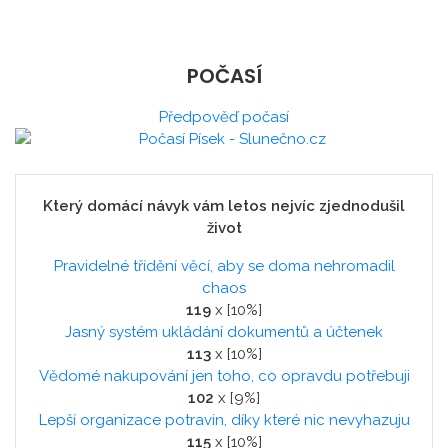
POČASÍ
Předpověď počasí
Který domácí návyk vám letos nejvíc zjednodušil
život
Pravidelné třídění věcí, aby se doma nehromadil
chaos
119
x [10%]
Jasný systém ukládání dokumentů a účtenek
113
x [10%]
Vědomé nakupování jen toho, co opravdu potřebuji
102
x [9%]
Lepší organizace potravin, díky které nic nevyhazuju
115
x [10%]