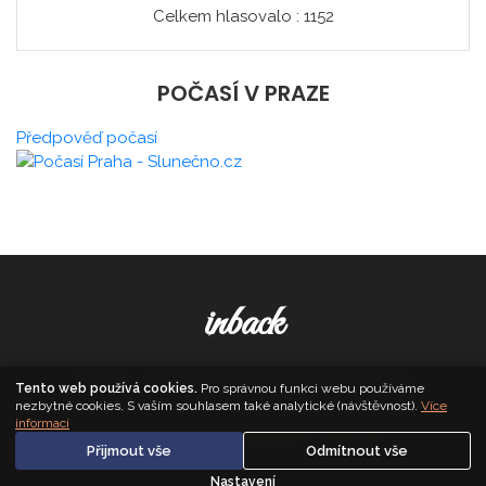
Celkem hlasovalo : 1152
POČASÍ V PRAZE
Předpověď počasí
inback
© 2026. All Rights Reserved,
Media Populus
Tento web používá cookies.
Pro správnou funkci webu používáme
nezbytné cookies. S vaším souhlasem také analytické (návštěvnost).
Více
informací
Zásady cookies
·
Nastavení soukromí
Přijmout vše
Odmítnout vše
Nastavení