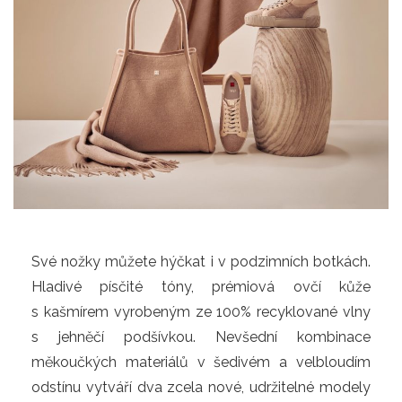
Své nožky můžete hýčkat i v podzimních botkách.
Hladivé písčité tóny, prémiová ovčí kůže
s kašmírem vyrobeným ze 100% recyklované vlny
s jehněčí podšívkou. Nevšední kombinace
měkoučkých materiálů v šedivém a velbloudím
odstínu vytváří dva zcela nové, udržitelné modely