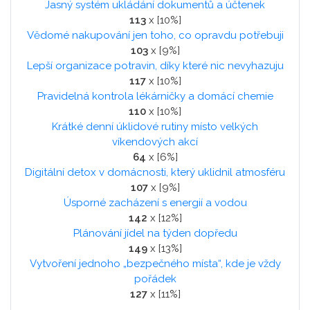
Jasný systém ukládání dokumentů a účtenek
113
x [10%]
Vědomé nakupování jen toho, co opravdu potřebuji
103
x [9%]
Lepší organizace potravin, díky které nic nevyhazuju
117
x [10%]
Pravidelná kontrola lékárničky a domácí chemie
110
x [10%]
Krátké denní úklidové rutiny místo velkých
víkendových akcí
64
x [6%]
Digitální detox v domácnosti, který uklidnil atmosféru
107
x [9%]
Úsporné zacházení s energií a vodou
142
x [12%]
Plánování jídel na týden dopředu
149
x [13%]
Vytvoření jednoho „bezpečného místa“, kde je vždy
pořádek
127
x [11%]