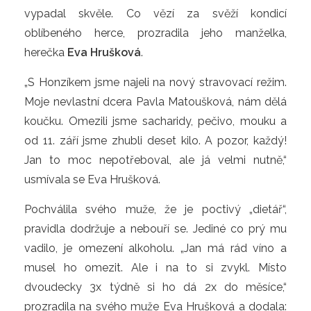
vypadal skvěle. Co vězí za svěží kondicí
oblíbeného herce, prozradila jeho manželka,
herečka
Eva Hrušková
.
„S Honzíkem jsme najeli na nový stravovací režim.
Moje nevlastní dcera Pavla Matoušková, nám dělá
koučku. Omezili jsme sacharidy, pečivo, mouku a
od 11. září jsme zhubli deset kilo. A pozor, každý!
Jan to moc nepotřeboval, ale já velmi nutně,“
usmívala se Eva Hrušková.
Pochválila svého muže, že je poctivý „dietář“,
pravidla dodržuje a nebouří se. Jediné co prý mu
vadilo, je omezení alkoholu. „Jan má rád víno a
musel ho omezit. Ale i na to si zvykl. Místo
dvoudecky 3x týdně si ho dá 2x do měsíce,“
prozradila na svého muže Eva Hrušková a dodala: