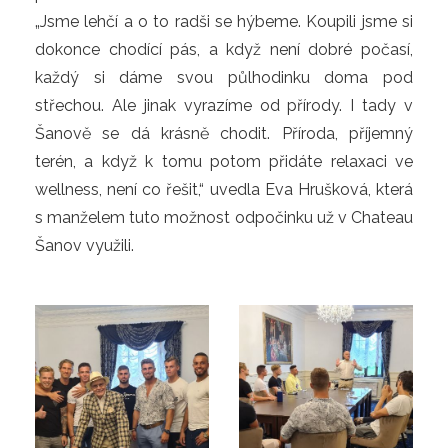
„Jsme lehčí a o to radši se hýbeme. Koupili jsme si
dokonce chodící pás, a když není dobré počasí,
každý si dáme svou půlhodinku doma pod
střechou. Ale jinak vyrazíme od přírody. I tady v
Šanově se dá krásně chodit. Příroda, příjemný
terén, a když k tomu potom přidáte relaxaci ve
wellness, není co řešit,“ uvedla Eva Hrušková, která
s manželem tuto možnost odpočinku už v Chateau
Šanov využili.