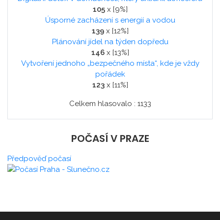
105
x [9%]
Úsporné zacházení s energií a vodou
139
x [12%]
Plánování jídel na týden dopředu
146
x [13%]
Vytvoření jednoho „bezpečného místa“, kde je vždy
pořádek
123
x [11%]
Celkem hlasovalo : 1133
POČASÍ V PRAZE
Předpověď počasí