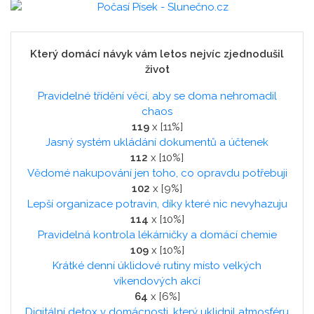
Který domácí návyk vám letos nejvíc zjednodušil
život
Pravidelné třídění věcí, aby se doma nehromadil
chaos
119
x [11%]
Jasný systém ukládání dokumentů a účtenek
112
x [10%]
Vědomé nakupování jen toho, co opravdu potřebuji
102
x [9%]
Lepší organizace potravin, díky které nic nevyhazuju
114
x [10%]
Pravidelná kontrola lékárničky a domácí chemie
109
x [10%]
Krátké denní úklidové rutiny místo velkých
víkendových akcí
64
x [6%]
Digitální detox v domácnosti, který uklidnil atmosféru