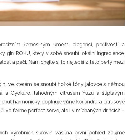
ecizním řemeslným umem, elegancí, pečlivostí a
ký gin ROKU, který v sobě snoubí lokální ingredience,
ost a péči. Namíchejte si to nejlepší z této perly mezi
in, ve kterém se snoubí hořké tóny jalovce s něžnou
ncha a Gyokuro, lahodným citrusem Yuzu a štiplavým
huť harmonicky doplňuje vůně koriandru a citrusové
či ve formě perfect serve, ale i v míchaných drincích –
ních výrobních surovin vás na první pohled zaujme