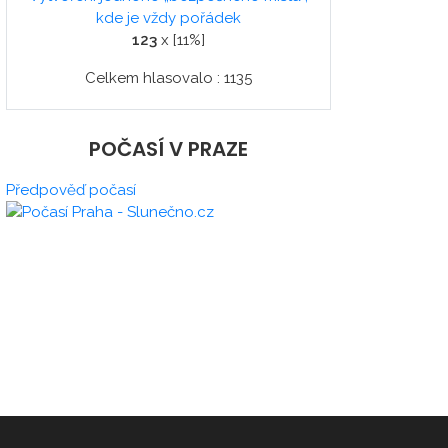
kde je vždy pořádek
123
x [11%]
Celkem hlasovalo : 1135
POČASÍ V PRAZE
Předpověď počasí