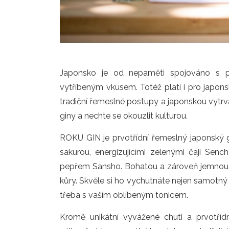
Japonsko je od nepaměti spojováno s pr
vytříbeným vkusem. Totéž platí i pro japons
tradiční řemeslné postupy a japonskou vytrval
giny a nechte se okouzlit kulturou.
ROKU GIN je prvotřídní řemeslný japonský g
sakurou, energizujícími zelenými čaji Se
pepřem Sansho. Bohatou a zároveň jemnou c
kůry. Skvěle si ho vychutnáte nejen samotný 
třeba s vaším oblíbeným tonicem.
Kromě unikátní vyvážené chuti a prvotříd