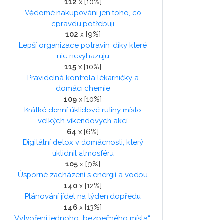
112
x [10%]
Vědomé nakupování jen toho, co
opravdu potřebuji
102
x [9%]
Lepší organizace potravin, díky které
nic nevyhazuju
115
x [10%]
Pravidelná kontrola lékárničky a
domácí chemie
109
x [10%]
Krátké denní úklidové rutiny místo
velkých víkendových akcí
64
x [6%]
Digitální detox v domácnosti, který
uklidnil atmosféru
105
x [9%]
Úsporné zacházení s energií a vodou
140
x [12%]
Plánování jídel na týden dopředu
146
x [13%]
Vytvoření jednoho „bezpečného místa“,