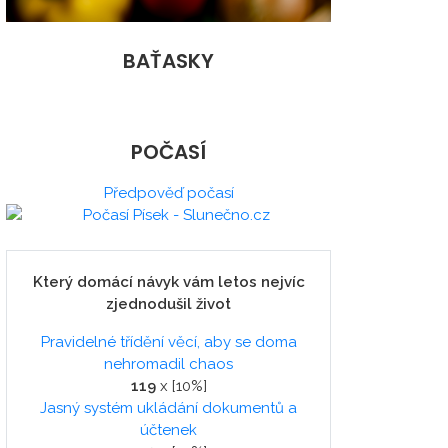
BAŤASKY
POČASÍ
Předpověď počasí
Který domácí návyk vám letos nejvíc
zjednodušil život
Pravidelné třídění věcí, aby se doma
nehromadil chaos
119
x [10%]
Jasný systém ukládání dokumentů a
účtenek