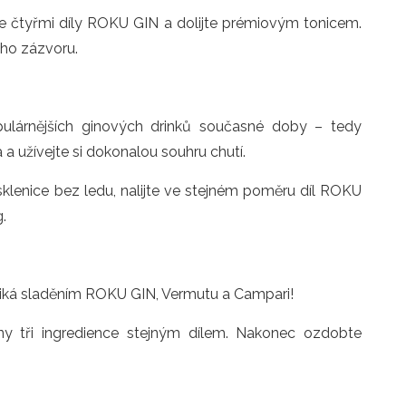
jte čtyřmi díly ROKU GIN a dolijte prémiovým tonicem.
ého zázvoru.
pulárnějších ginových drinků současné doby – tedy
a užívejte si dokonalou souhru chutí.
klenice bez ledu, nalijte ve stejném poměru díl ROKU
.
iká sladěním ROKU GIN, Vermutu a Campari!
ny tři ingredience stejným dílem. Nakonec ozdobte