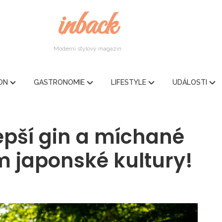
inback
Moderní stylový magazín
ION
GASTRONOMIE
LIFESTYLE
UDÁLOSTI
epší gin a míchané
m japonské kultury!