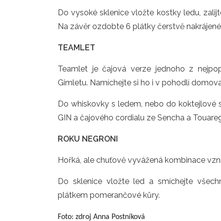
Do vysoké sklenice vložte kostky ledu, zali
Na závěr ozdobte 6 plátky čerstvě nakrájen
TEAMLET
Teamlet je čajová verze jednoho z nejpo
Gimletu. Namíchejte si ho i v pohodlí domova 
Do whiskovky s ledem, nebo do koktejlové s
GIN a čajového cordialu ze Sencha a Touareg
ROKU NEGRONI
Hořká, ale chuťově vyvážená kombinace vzn
Do sklenice vložte led a smíchejte všech
plátkem pomerančové kůry.
Foto: zdroj Anna Postníková