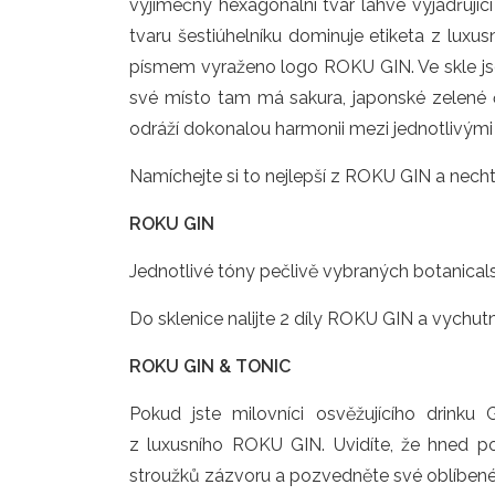
výjimečný hexagonální tvar lahve vyjadřujíc
tvaru šestiúhelníku dominuje etiketa z luxu
písmem vyraženo logo ROKU GIN. Ve skle jso
své místo tam má sakura, japonské zelené č
odráží dokonalou harmonii mezi jednotlivými 
Namíchejte si to nejlepší z ROKU GIN a nechte
ROKU GIN
Jednotlivé tóny pečlivě vybraných botanical
Do sklenice nalijte 2 díly ROKU GIN a vychut
ROKU GIN & TONIC
Pokud jste milovníci osvěžujícího drink
z luxusního ROKU GIN. Uvidíte, že hned poz
stroužků zázvoru a pozvedněte své oblíbené p