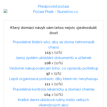
Předpověď počasí
Který domácí návyk vám letos nejvíc zjednodušil
život
Pravidelné třídění věcí, aby se doma nehromadil
chaos
115
x [11%]
Jasný systém ukládání dokumentů a účtenek
108
x [10%]
Vědomé nakupování jen toho, co opravdu potřebuji
97
x [9%]
Lepší organizace potravin, díky které nic nevyhazuju
111
x [10%]
Pravidelná kontrola lékárničky a domácí chemie
104
x [10%]
Krátké denní úklidové rutiny místo velkých
víkendových akcí