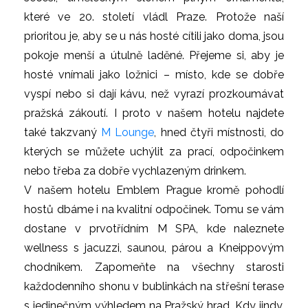
které ve 20. století vládl Praze. Protože naší
prioritou je, aby se u nás hosté cítili jako doma, jsou
pokoje menší a útulně laděné. Přejeme si, aby je
hosté vnímali jako ložnici – místo, kde se dobře
vyspí nebo si dají kávu, než vyrazí prozkoumávat
pražská zákoutí. I proto v našem hotelu najdete
také takzvaný
M Lounge
, hned čtyři místnosti, do
kterých se můžete uchýlit za prací, odpočinkem
nebo třeba za dobře vychlazeným drinkem.
V našem hotelu Emblem Prague kromě pohodlí
hostů dbáme i na kvalitní odpočinek. Tomu se vám
dostane v prvotřídním M SPA, kde naleznete
wellness s jacuzzi, saunou, párou a Kneippovým
chodníkem. Zapomeňte na všechny starosti
každodenního shonu v bublinkách na střešní terase
s jedinečným výhledem na Pražský hrad. Kdy jindy,