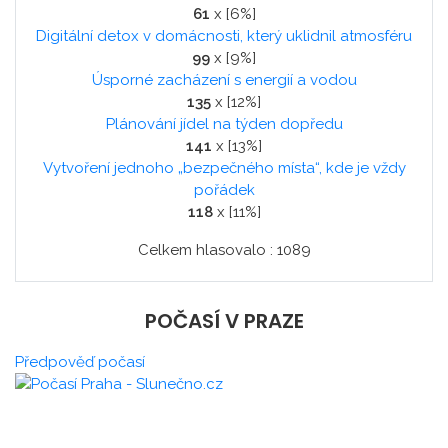
61
x [6%]
Digitální detox v domácnosti, který uklidnil atmosféru
99
x [9%]
Úsporné zacházení s energií a vodou
135
x [12%]
Plánování jídel na týden dopředu
141
x [13%]
Vytvoření jednoho „bezpečného místa“, kde je vždy
pořádek
118
x [11%]
Celkem hlasovalo : 1089
POČASÍ V PRAZE
Předpověď počasí