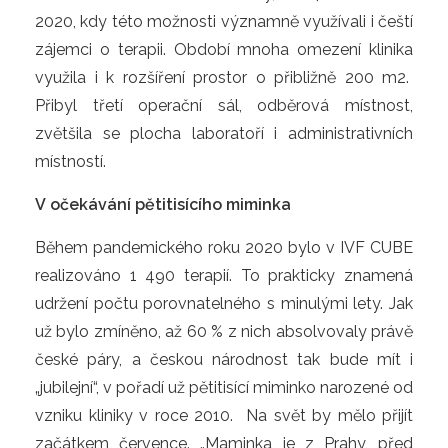
2020, kdy této možnosti významně využívali i čeští
zájemci o terapii. Období mnoha omezení klinika
využila i k rozšíření prostor o přibližně 200 m2.
Přibyl třetí operační sál, odběrová místnost,
zvětšila se plocha laboratoří i administrativních
místností.
V očekávání pětitisícího miminka
Během pandemického roku 2020 bylo v IVF CUBE
realizováno 1 490 terapií. To prakticky znamená
udržení počtu porovnatelného s minulými lety. Jak
už bylo zmíněno, až 60 % z nich absolvovaly právě
české páry, a českou národnost tak bude mít i
„jubilejní“, v pořadí už pětitisící miminko narozené od
vzniku kliniky v roce 2010. Na svět by mělo přijít
začátkem července. „Maminka je z Prahy, před