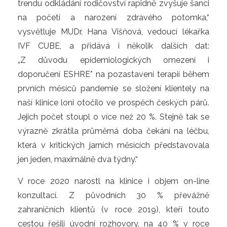
trendu odkládání rodičovství rapidně zvyšuje šanci
na početí a narození zdravého potomka,“
vysvětluje MUDr. Hana Višňová, vedoucí lékařka
IVF CUBE, a přidává i několik dalších dat:
„Z důvodu epidemiologických omezení i
doporučení ESHRE* na pozastavení terapií během
prvních měsíců pandemie se složení klientely na
naší klinice loni otočilo ve prospěch českých párů.
Jejich počet stoupl o více než 20 %. Stejně tak se
výrazně zkrátila průměrná doba čekání na léčbu,
která v kritických jarních měsících představovala
jen jeden, maximálně dva týdny.“
V roce 2020 narostl na klinice i objem on-line
konzultací. Z původních 30 % převážně
zahraničních klientů (v roce 2019), kteří touto
cestou řešili úvodní rozhovory, na 40 % v roce