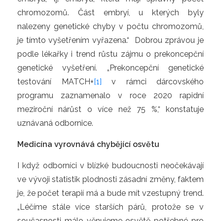
chromozomů. Část embryí, u kterých byly
nalezeny genetické chyby v počtu chromozomů,
je tímto vyšetřením vyřazena.“ Dobrou zprávou je
podle lékařky i trend růstu zájmu o prekoncepční
genetické vyšetření. „Prekoncepční genetické
testování MATCH+
[1]
v rámci dárcovského
programu zaznamenalo v roce 2020 rapidní
meziroční nárůst o více než 75 %,“ konstatuje
uznávaná odbornice.
Medicína vyrovnává chybějící osvětu
I když odborníci v blízké budoucnosti neočekávají
ve vývoji statistik plodnosti zásadní změny, faktem
je, že počet terapií má a bude mít vzestupný trend.
„Léčíme stále více starších párů, protože se v
současnosti málo věnujeme osvětě potřebné pro