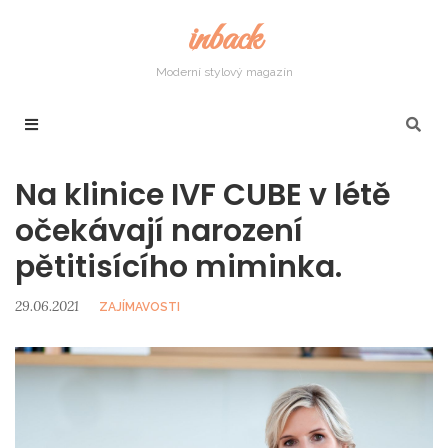
inback
Moderní stylový magazín
Na klinice IVF CUBE v létě
očekávají narození
pětitisícího miminka.
29.06.2021
ZAJÍMAVOSTI