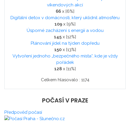
víkendových akcí
66
x [6%]
Digitální detox v domácnosti, který uklidnil atmosféru
109
x [9%]
Úsporné zacházení s energií a vodou
145
x [12%]
Plánování jídel na týden dopředu
150
x [13%]
Vytvoření jednoho „bezpečného místa“, kde je vždy
pořádek
128
x [11%]
Celkem hlasovalo : 1174
POČASÍ V PRAZE
Předpověď počasí