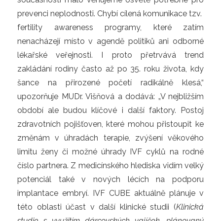
prevenci neplodnosti. Chybí cílená komunikace tzv.
fertility awareness programy, které zatím
nenacházejí místo v agendě politiků ani odborné
lékařské veřejnosti. I proto přetrvává trend
zakládání rodiny často až po 35. roku života, kdy
šance na přirozené početí radikálně klesá,“
upozorňuje MUDr. Višňová a dodává: „V nejbližším
období ale budou klíčové i další faktory. Postoj
zdravotních pojišťoven, které mohou přistoupit ke
změnám v úhradách terapie, zvýšení věkového
limitu ženy či možné úhrady IVF cyklů na rodné
číslo partnera. Z medicínského hlediska vidím velký
potenciál také v nových lécích na podporu
implantace embryí. IVF CUBE aktuálně plánuje v
této oblasti účast v další klinické studii (
Klinická
studie s využitím dárcovských vajíček, plánovaný