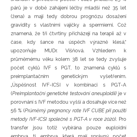
párů je v době zahájení léčby mladší než 35 let
(žena) a mají tedy dobrou prognózu dosažení
gravidity s vlastními vajíčky a spermiemi. Což
znamená, že tři čtvrtiny přicházejí na terapii až v
čase, kdy šance na úspěch výrazně klesá,“
upozorňuje MUDr. Višňová. Vzhledem k
průměrnému věku kolem 38 let se tedy zvyšuje
počet cyklů IVF s PGT, to znamená cyklů s
preimplantačním genetickým vyšetřením.
„Úspěšnost IVF-ICSI v kombinaci s PGT-A
(
Preimplantační genetické testování aneuploidií)
je v
porovnání s IVF metodou vyšší a dosahuje více než
56 % (
Průměrný pregnancy rate IVF CUBE při použití
metody IVF-ICSI společně s PGT-A v roce 2020)
. Pro
transfer jsou totiž vybírána pouze euploidní
embrya, tj. embrya, která mají správný počet