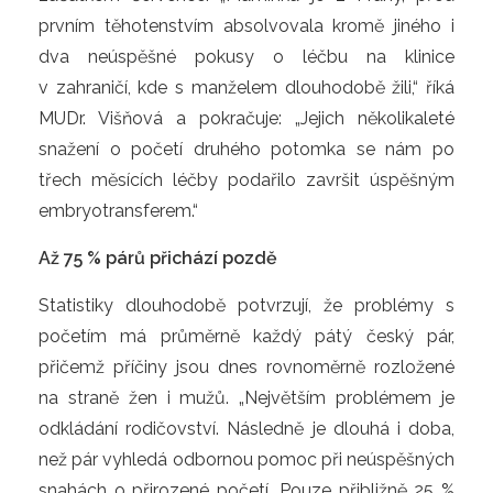
prvním těhotenstvím absolvovala kromě jiného i
dva neúspěšné pokusy o léčbu na klinice
v zahraničí, kde s manželem dlouhodobě žili,“ říká
MUDr. Višňová a pokračuje: „Jejich několikaleté
snažení o početí druhého potomka se nám po
třech měsících léčby podařilo završit úspěšným
embryotransferem.“
Až 75 % párů přichází pozdě
Statistiky dlouhodobě potvrzují, že problémy s
početím má průměrně každý pátý český pár,
přičemž příčiny jsou dnes rovnoměrně rozložené
na straně žen i mužů. „Největším problémem je
odkládání rodičovství. Následně je dlouhá i doba,
než pár vyhledá odbornou pomoc při neúspěšných
snahách o přirozené početí. Pouze přibližně 25 %