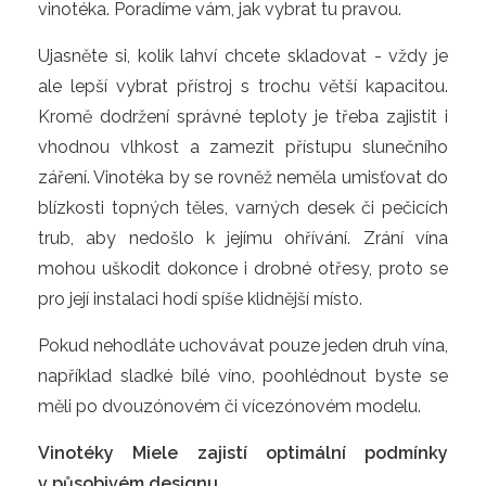
vinotéka. Poradíme vám, jak vybrat tu pravou.
Ujasněte si, kolik lahví chcete skladovat - vždy je
ale lepší vybrat přístroj s trochu větší kapacitou.
Kromě dodržení správné teploty je třeba zajistit i
vhodnou vlhkost a zamezit přístupu slunečního
záření. Vinotéka by se rovněž neměla umisťovat do
blízkosti topných těles, varných desek či pečicích
trub, aby nedošlo k jejímu ohřívání. Zrání vína
mohou uškodit dokonce i drobné otřesy, proto se
pro její instalaci hodí spíše klidnější místo.
Pokud nehodláte uchovávat pouze jeden druh vína,
například sladké bílé víno, poohlédnout byste se
měli po dvouzónovém či vícezónovém modelu.
Vinotéky Miele zajistí optimální podmínky
v působivém designu