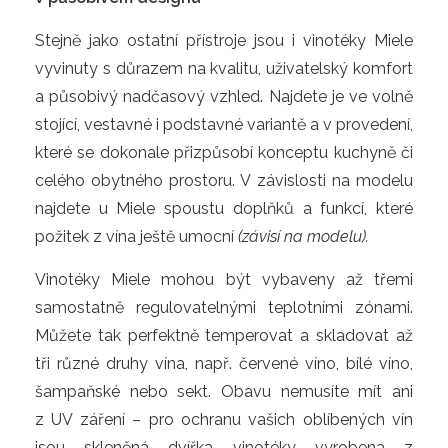
Stejně jako ostatní přístroje jsou i vinotéky Miele
vyvinuty s důrazem na kvalitu, uživatelský komfort
a působivý nadčasový vzhled. Najdete je ve volně
stojící, vestavné i podstavné variantě a v provedení,
které se dokonale přizpůsobí konceptu kuchyně či
celého obytného prostoru. V závislosti na modelu
najdete u Miele spoustu doplňků a funkcí, které
požitek z vína ještě umocní
(
závisí na modelu)
.
Vinotéky Miele mohou být vybaveny až třemi
samostatně regulovatelnými teplotními zónami.
Můžete tak perfektně temperovat a skladovat až
tři různé druhy vína, např. červené víno, bílé víno,
šampaňské nebo sekt. Obavu nemusíte mít ani
z UV záření – pro ochranu vašich oblíbených vín
jsou skleněná dvířka vinotéky vyrobena z