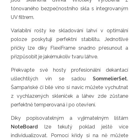
tónovaného bezpečnostního skla s integrovaným
UV filtrem.
Variabilní rošty ke skladování lahví v optimální
poloze poskytují perfektní stabilitu. Jednotlivé
příčky lze díky FlexiFrame snadno přesunout a
přizpůsobit je jakémukoliv tvaru láhve.
Překvapte své hosty profesionální dekantací
ušlechtilých vín se sadou
SommelierSet.
Šampaňské či bílé víno si navíc můžete vychutnat
z vychlazených skleniček a láhev zde zůstane
perfektně temperovaná i po otevření.
Díky popisovatelným a vyjímatelným lištám
NoteBoard
lze tekutý poklad ještě více
individualizovat. Pomocí křídy si na ně můžete