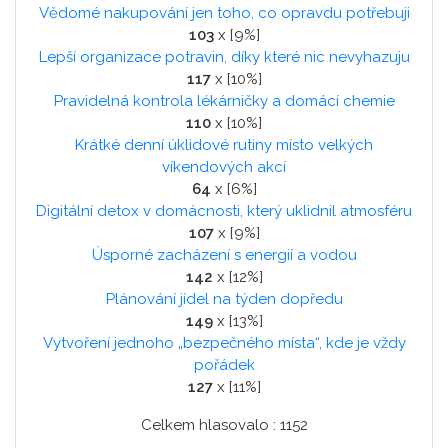
Vědomé nakupování jen toho, co opravdu potřebuji
103
x [9%]
Lepší organizace potravin, díky které nic nevyhazuju
117
x [10%]
Pravidelná kontrola lékárničky a domácí chemie
110
x [10%]
Krátké denní úklidové rutiny místo velkých
víkendových akcí
64
x [6%]
Digitální detox v domácnosti, který uklidnil atmosféru
107
x [9%]
Úsporné zacházení s energií a vodou
142
x [12%]
Plánování jídel na týden dopředu
149
x [13%]
Vytvoření jednoho „bezpečného místa“, kde je vždy
pořádek
127
x [11%]
Celkem hlasovalo : 1152