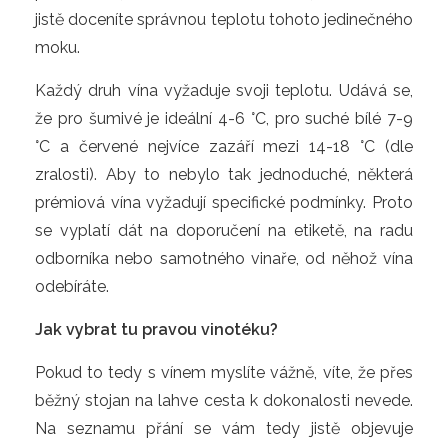
jistě doceníte správnou teplotu tohoto jedinečného
moku.
Každý druh vína vyžaduje svoji teplotu. Udává se,
že pro šumivé je ideální 4-6 °C, pro suché bílé 7-9
°C a červené nejvíce zazáří mezi 14-18 °C (dle
zralosti). Aby to nebylo tak jednoduché, některá
prémiová vína vyžadují specifické podmínky. Proto
se vyplatí dát na doporučení na etiketě, na radu
odborníka nebo samotného vinaře, od něhož vína
odebíráte.
Jak vybrat tu pravou vinotéku?
Pokud to tedy s vínem myslíte vážně, víte, že přes
běžný stojan na lahve cesta k dokonalosti nevede.
Na seznamu přání se vám tedy jistě objevuje