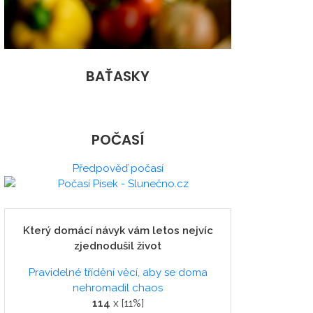
BAŤASKY
POČASÍ
Předpověď počasí
Který domácí návyk vám letos nejvíc
zjednodušil život
Pravidelné třídění věcí, aby se doma
nehromadil chaos
114
x [11%]