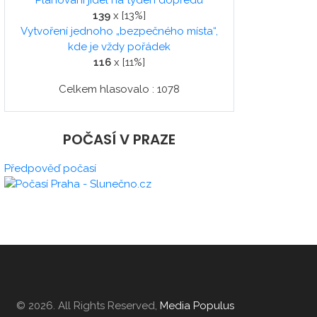
Plánování jídel na týden dopředu
139
x [13%]
Vytvoření jednoho „bezpečného místa“,
kde je vždy pořádek
116
x [11%]
Celkem hlasovalo : 1078
POČASÍ V PRAZE
Předpověď počasí
© 2026. All Rights Reserved,
Media Populus