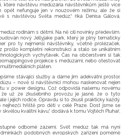
í, které návštěvu medúzária návštěvníkům ještě více
m opět nefunguje jen v nouzovém režimu, ale že si
ávě s návštěvou Světa medúz,“
říká
Denisa Gálová,
medúz rodinám s dětmi. Na ně cílí novinky především.
udován nový Jellyjake park, který je plný tematicky
her pro ty nejmenší návštěvníky, včetně prolézaček,
z prošlo kompletní rekonstrukcí a stalo se unikátním
hnologických vychytávek. Čas na občerstvení si tak
ideomappingové projekce s medúzami, nebo otestovat
 multimediálních pláten.
šíme stávající služby a dáme jim adekvátní prostor.
dúzu – nově si návštěvníci mohou naskenovat nejen
ketu v power designu. Což odpovídá našemu novému
 že už ze zkušebního provozu je jasné, že o tyto
e i jejich rodiče. Opravdu si to zkusil prakticky každý.
 nejhezčí hřiště pro děti v celé Praze. Dost jsme se
 skvělou kvalitní kávu,“
dodává k tomu
Vojtěch Pluhař,
řístupné odborné zázemí. Svět medúz tak má nyní
v podmínkách podobných evropských zařízení poměrně