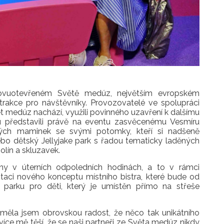
ovuotevřeném Světě medúz, největším evropském
rakce pro návštěvníky. Provozovatelé ve spolupráci
ět medúz nachází, využili povinného uzavření k dalšímu
itu představili právě na eventu zasvěcenému Vesmíru
vných maminek se svými potomky, kteří si nadšeně
nebo dětský Jellyjake park s řadou tematicky laděných
olín a skluzavek.
y v úterních odpoledních hodinách, a to v rámci
taci nového konceptu místního bistra, které bude od
ke parku pro děti, který je umístěn přímo na střeše
měla jsem obrovskou radost, že něco tak unikátního
ce mě těší, že se naši partneři ze Světa medúz nikdy