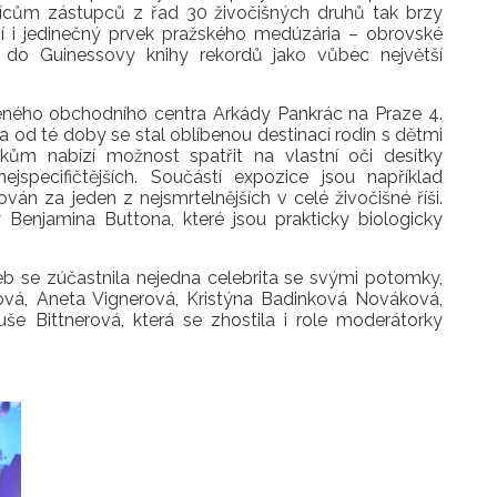
sícům zástupců z řad 30 živočišných druhů tak brzy
ojí i jedinečný prvek pražského medúzária – obrovské
is do Guinessovy knihy rekordů jako vůbec největší
eného obchodního centra Arkády Pankrác na Praze 4.
 od té doby se stal oblíbenou destinací rodin s dětmi
íkům nabízí možnost spatřit na vlastní oči desítky
jspecifičtějších. Součástí expozice jsou například
ován za jeden z nejsmrtelnějších v celé živočišné říši.
Benjamina Buttona, které jsou prakticky biologicky
b se zúčastnila nejedna celebrita se svými potomky,
ková, Aneta Vignerová, Kristýna Badinková Nováková,
še Bittnerová, která se zhostila i role moderátorky