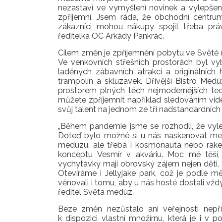
nezastaví ve vymýšlení novinek a vylepšen
zpříjemní. Jsem ráda, že obchodní centru
zákazníci mohou nákupy spojit třeba pr
ředitelka OC Arkády Pankrác
.
Cílem změn je zpříjemnění pobytu ve Světě 
Ve venkovních střešních prostorách byl vyb
laděných zábavních atrakcí a originálních 
trampolín a skluzavek. Dřívější Bistro Medú
prostorem plných těch nejmodernějších tec
můžete zpříjemnit například sledováním v
svůj talent na jednom ze tří nadstandardních
„Během pandemie jsme se rozhodli, že vylep
Doteď bylo možné si u nás naskenovat me
medúzu, ale třeba i kosmonauta nebo ra
konceptu Vesmír v akváriu. Moc mě těší,
vychytávky mají obrovský zájem nejen děti, al
Otevíráme i Jellyjake park, což je podle mě
věnovali i tomu, aby u nás hosté dostali vždy
ředitel Světa medúz
.
Beze změn nezůstalo ani veřejnosti nep
k dispozici vlastní množírnu, která je i 