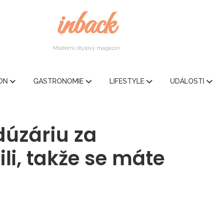
inback
Moderní stylový magazín
ION
GASTRONOMIE
LIFESTYLE
UDÁLOSTI
úzáriu za
li, takže se máte