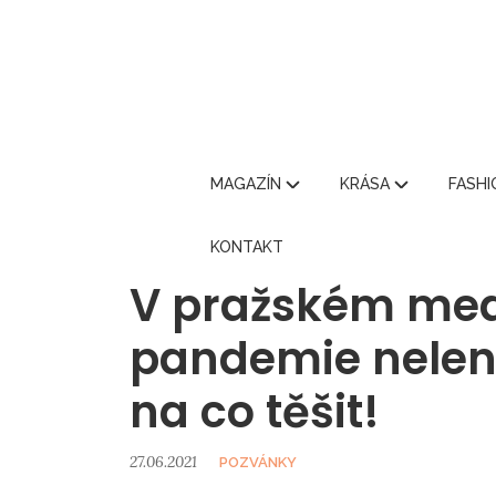
MAGAZÍN
KRÁSA
FASH
KONTAKT
V pražském med
pandemie neleni
na co těšit!
27.06.2021
POZVÁNKY