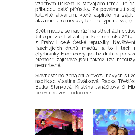
vzácným unikem. K stávajícím téměř 10 ti
přibudou další přírůstky. Za povšimnutí st
kulovité akvárium, které aspiruje na záp
akvárium pro medúzy tohoto typu na světě.
Svět medúz se nachází na střechách oblíb
Jeho provoz byl zahájen koncem roku 2019, a
z Prahy i celé České republiky. Návštěvn
fascinujících druhů medúz, a to i těch ne
čtyřhranky Fleckerovy, jejichž druh je považ
Neméně zajímavé jsou taktéž tzv. medúzy 
nesmrtelné.
Slavnostního zahájení provozu nových služe
například Vlastina Svátková, Radka Třeští
Betka Stanková, Kristýna Janáčková či Milu
celého hravého odpoledne.