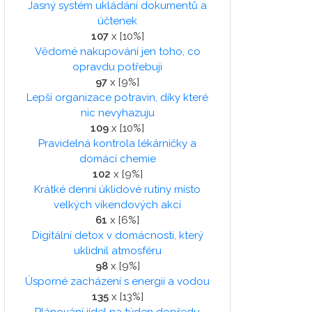
Jasný systém ukládání dokumentů a
účtenek
107
x [10%]
Vědomé nakupování jen toho, co
opravdu potřebuji
97
x [9%]
Lepší organizace potravin, díky které
nic nevyhazuju
109
x [10%]
Pravidelná kontrola lékárničky a
domácí chemie
102
x [9%]
Krátké denní úklidové rutiny místo
velkých víkendových akcí
61
x [6%]
Digitální detox v domácnosti, který
uklidnil atmosféru
98
x [9%]
Úsporné zacházení s energií a vodou
135
x [13%]