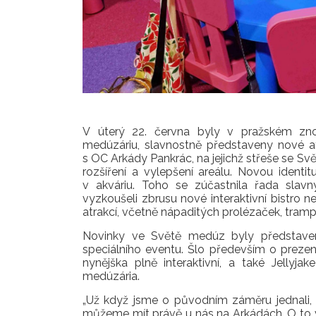
V úterý 22. června byly v pražském zn
medúzáriu, slavnostně představeny nové at
s OC Arkády Pankrác, na jejichž střeše se Sv
rozšíření a vylepšení areálu. Novou ident
v akváriu. Toho se zúčastnila řada sla
vyzkoušeli zbrusu nové interaktivní bistro 
atrakcí, včetně nápaditých prolézaček, tramp
Novinky ve Světě medúz byly představen
speciálního eventu. Šlo především o prezen
nynějška plně interaktivní, a také Jellyja
medúzária.
„Už když jsme o původním záměru jednali, 
můžeme mít právě u nás na Arkádách. O to ví