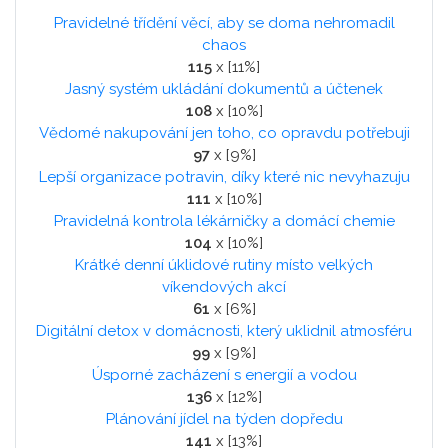
Pravidelné třídění věcí, aby se doma nehromadil
chaos
115
x [11%]
Jasný systém ukládání dokumentů a účtenek
108
x [10%]
Vědomé nakupování jen toho, co opravdu potřebuji
97
x [9%]
Lepší organizace potravin, díky které nic nevyhazuju
111
x [10%]
Pravidelná kontrola lékárničky a domácí chemie
104
x [10%]
Krátké denní úklidové rutiny místo velkých
víkendových akcí
61
x [6%]
Digitální detox v domácnosti, který uklidnil atmosféru
99
x [9%]
Úsporné zacházení s energií a vodou
136
x [12%]
Plánování jídel na týden dopředu
141
x [13%]