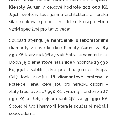
Klenoty Aurum
 v celkové hodnotě 
202 000 Kč
. 
Jejich světelný lesk, jemná architektura a ženská 
síla se dokonale propojí s modelem, který pro Hanu 
vznikl speciálně pro tento večer.
Součástí stylingu je 
náhrdelník s laboratorními 
diamanty
 z nové kolekce Klenoty Aurum za 
89 
990 Kč
, který na kůži vytváří čistou, elegantní linku. 
Doplní jej 
diamantové náušnice
 v hodnotě 
29 990 
Kč
, jejichž subtilní jiskra podtrhne jemnost krajky. 
Celý look završují tři 
diamantové prsteny z 
kolekce Hana
, které jsou pro herečku osobní – 
zlatý kroužek za 
13 990 Kč
, výraznější prsten za 
27 
990 Kč
 a třetí, nejdominantnější, za 
39 990 Kč
. 
Společně tvoří harmonii, která je současně něžná i 
sebevědomá.