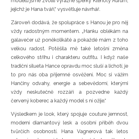
modelu jsme zvolili výrazné šperky Klenoty Aurum, 
jejichž je Hana tváří,“ vysvětluje návrhář.
Zároveň dodává, že spolupráce s Hanou je pro něj 
vždy radostným momentem. „Hanku oblékám na 
galavečer už poněkolikáté a pokaždé mám z toho 
velkou radost. Potěšila mě také letošní změna 
celkového střihu i charakteru outfitu. I když naše 
tradiční silueta Hance opravdu moc sluší a lichotí, je 
to pro nás oba příjemné osvěžení. Moc si vážím 
Hančiny odvahy, energie a sebevědomí, kterými 
vždy neskutečně rozzáří a pozvedne každý 
červený koberec a každý model s ní ožije.“
Výsledkem je look, který spojuje couture jemnost, 
moderní diamantový lesk a osobní příběh dvou 
tvůrčích osobností. Hana Vagnerová tak letos 