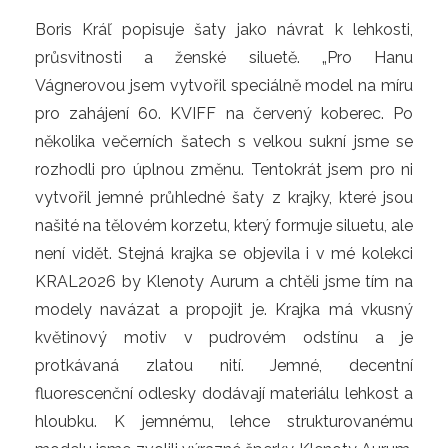
Boris Kráľ popisuje šaty jako návrat k lehkosti, 
průsvitnosti a ženské siluetě. „Pro Hanu 
Vágnerovou jsem vytvořil speciálně model na míru 
pro zahájení 60. KVIFF na červený koberec. Po 
několika večerních šatech s velkou sukní jsme se 
rozhodli pro úplnou změnu. Tentokrát jsem pro ni 
vytvořil jemné průhledné šaty z krajky, které jsou 
našité na tělovém korzetu, který formuje siluetu, ale 
není vidět. Stejná krajka se objevila i v mé kolekci 
KRAL2026 by Klenoty Aurum a chtěli jsme tím na 
modely navázat a propojit je. Krajka má vkusný 
květinový motiv v pudrovém odstínu a je 
protkávaná zlatou nití. Jemné, decentní 
fluorescenční odlesky dodávají materiálu lehkost a 
hloubku. K jemnému, lehce strukturovanému 