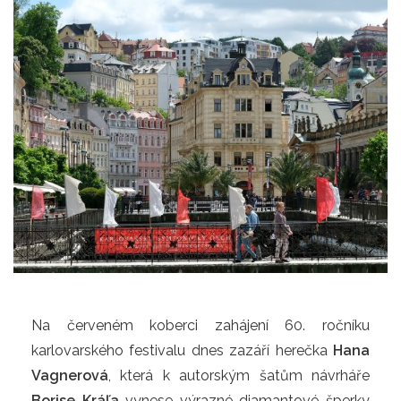
Na červeném koberci zahájení 60. ročníku 
karlovarského festivalu dnes zazáří herečka 
Hana 
Vagnerová
, která k autorským šatům návrháře 
Borise Kráľa
 vynese výrazné diamantové šperky 