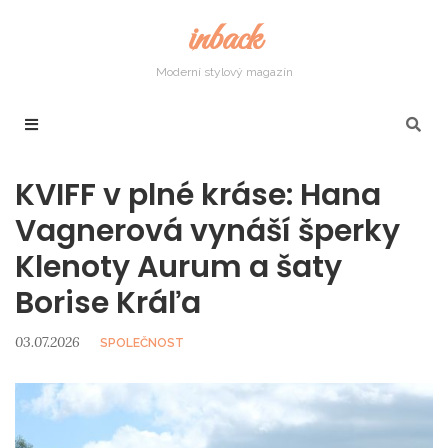
inback
Moderní stylový magazín
KVIFF v plné kráse: Hana
Vagnerová vynáší šperky
Klenoty Aurum a šaty
Borise Kráľa
03.07.2026
SPOLEČNOST