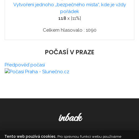
Vytvoření jednoho „bezpečného místa“, kde je vždy
pořádek
118
x [11%]
Celkem hlasovalo : 1090
POČASÍ V PRAZE
Předpověď počasí
inback
© 2026. All Rights Reserved,
Media Populus
Tento web používá cookies.
Pro správnou funkci webu používáme