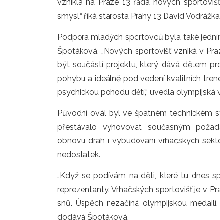
vznikla na Praze 13 řada nových sportoviš
smysl,“ říká starosta Prahy 13 David Vodrážka
Podpora mladých sportovců byla také jedním
Špotáková. „Nových sportovišť vzniká v Pra
být součástí projektu, který dává dětem pro
pohybu a ideálně pod vedení kvalitních trenérů
psychickou pohodu dětí,“ uvedla olympijská v
Původní ovál byl ve špatném technickém st
přestávalo vyhovovat současným požada
obnovu drah i vybudování vrhačských sekto
nedostatek.
„Když se podívám na děti, které tu dnes sp
reprezentanty. Vrhačských sportovišť je v P
snů. Úspěch nezačíná olympijskou medailí, a
dodává Špotáková.