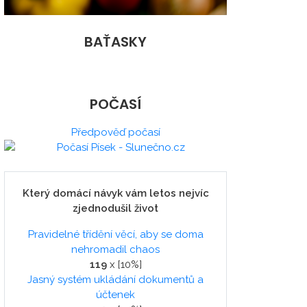
BAŤASKY
POČASÍ
Předpověď počasí
Který domácí návyk vám letos nejvíc
zjednodušil život
Pravidelné třídění věcí, aby se doma
nehromadil chaos
119
x [10%]
Jasný systém ukládání dokumentů a
účtenek