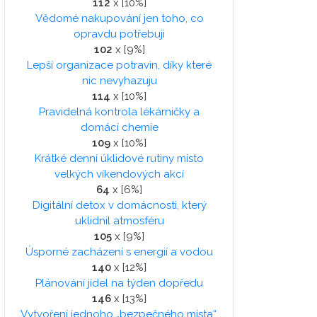
112
x [10%]
Vědomé nakupování jen toho, co
opravdu potřebuji
102
x [9%]
Lepší organizace potravin, díky které
nic nevyhazuju
114
x [10%]
Pravidelná kontrola lékárničky a
domácí chemie
109
x [10%]
Krátké denní úklidové rutiny místo
velkých víkendových akcí
64
x [6%]
Digitální detox v domácnosti, který
uklidnil atmosféru
105
x [9%]
Úsporné zacházení s energií a vodou
140
x [12%]
Plánování jídel na týden dopředu
146
x [13%]
Vytvoření jednoho „bezpečného místa“,