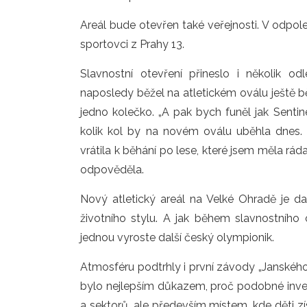
Areál bude otevřen také veřejnosti. V odpoled
sportovci z Prahy 13.
Slavnostní otevření přineslo i několik o
naposledy běžel na atletickém oválu ještě b
jedno kolečko. „A pak bych funěl jak Sentin
kolik kol by na novém oválu uběhla dnes. „
vrátila k běhání po lese, které jsem měla ráda u
odpověděla.
Nový atletický areál na Velké Ohradě je d
životního stylu. A jak během slavnostního 
jednou vyroste další český olympionik.
Atmosféru podtrhly i první závody „Janského tr
bylo nejlepším důkazem, proč podobné invest
a sektorů, ale především místem, kde děti zí