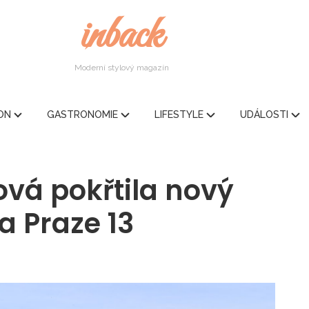
inback
Moderní stylový magazín
ION
GASTRONOMIE
LIFESTYLE
UDÁLOSTI
vá pokřtila nový
a Praze 13