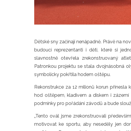
Dětské sny začínají nenápadně. Právě na no
budoucí reprezentanti i děti, které si je
slavnostně otevřela zrekonstruovaný atle
Patronkou projektu se stala dvojnásobná ol
symbolicky pokřtila hodem oštěpu.
Rekonstrukce za 12 milionů korun přinesla 
hod oštěpem, kladivem a diskem i zázemí pro
podmínky pro pořádání závodů a bude sloužit 
„Tento ovál jsme zrekonstruovali především
motivovat ke sportu, aby neseděly jen dom