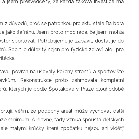
ť a jsem přesvědčený, že každá taková investice má 
.
 z důvodů, proč se patronkou projektu stala Barbora 
ze jako šafránu. Jsem proto moc ráda, že jsem mohla 
stor sportovat. Potřebujeme je zabavit, dostat je do 
. Sport je důležitý nejen pro fyzické zdraví, ale i pro 
ítězka.
avu, povrch narušovaly kořeny stromů a sportoviště 
vkům. Rekonstrukce proto zahrnovala kompletní 
rů, kterých je podle Špotákové v Praze dlouhodobě 
ortují, věřím, že podobný areál může vychovat další 
raze minimum. A hlavně, tady vzniká spousta dětských 
le malými krůčky, které zpočátku nejsou ani vidět,“ 