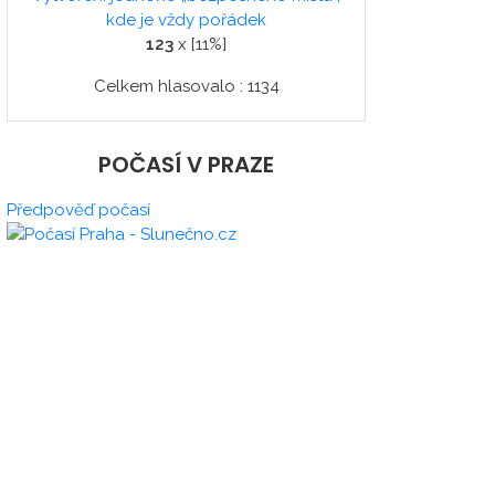
kde je vždy pořádek
123
x [11%]
Celkem hlasovalo : 1134
POČASÍ V PRAZE
Předpověď počasí