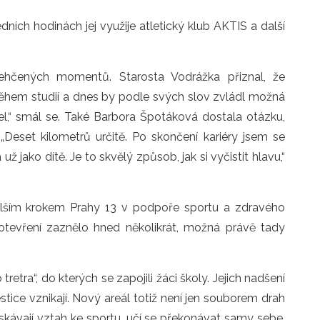
ních hodinách jej využije atletický klub AKTIS a další 
dlehčených momentů. Starosta Vodrážka přiznal, že 
ěhem studií a dnes by podle svých slov zvládl možná 
el,“ smál se. Také Barbora Špotáková dostala otázku, 
Deset kilometrů určitě. Po skončení kariéry jsem se 
ž jako dítě. Je to skvělý způsob, jak si vyčistit hlavu,“ 
alším krokem Prahy 13 v podpoře sportu a zdravého 
otevření zaznělo hned několikrát, možná právě tady 
etra“, do kterých se zapojili žáci školy. Jejich nadšení 
ice vznikají. Nový areál totiž není jen souborem drah 
skávají vztah ke sportu, učí se překonávat samy sebe, 