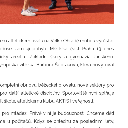
vém atletickém oválu na Velké Ohradě mohou vyrůstat 
dnoduše zamilují pohyb. Městská část Praha 13 dnes 
tický areál u Základní školy a gymnázia Janského. 
ympijská vítězka Barbora Špotáková, která nový ovál 
kompletní obnovu běžeckého oválu, nové sektory pro 
 další atletické disciplíny. Sportoviště nyní splňuje 
škole, atletickému klubu AKTIS i veřejnosti.
 pro mládež. Právě v ní je budoucnost. Chceme děti 
a u počítačů. Když se ohlédnu za posledními lety, 