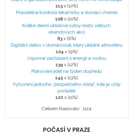
113
x [10%]
Pravidelná kontrola lékárničky a domácí chemie
108
x [10%]
Krátké denní úklidové rutiny místo velkých
víkendových akcí
63
x [6%]
Digitální detox v domácnosti, který uklidnil atmosféru
104
x [9%]
Úsporné zacházení s energií a vodou
139
x [12%]
Plánování jídel na týden dopředu
145
x [13%]
Vytvoření jednoho „bezpečného místa“, kde je vždy
pořádek
122
x [11%]
Celkem hlasovalo : 1124
POČASÍ V PRAZE