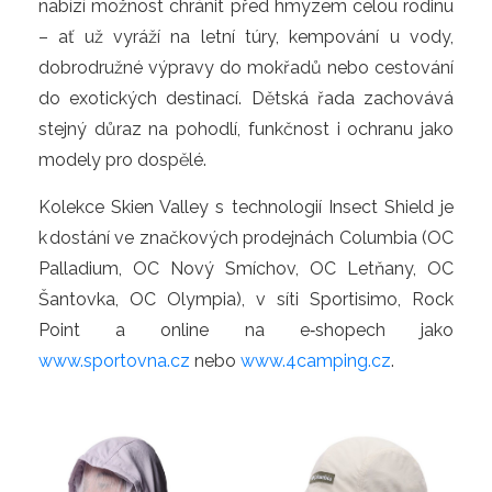
nabízí možnost chránit před hmyzem celou rodinu 
– ať už vyráží na letní túry, kempování u vody, 
dobrodružné výpravy do mokřadů nebo cestování 
do exotických destinací. Dětská řada zachovává 
stejný důraz na pohodlí, funkčnost i ochranu jako 
modely pro dospělé.
Kolekce Skien Valley s technologií Insect Shield je 
k dostání ve značkových prodejnách Columbia (OC 
Palladium, OC Nový Smíchov, OC Letňany, OC 
Šantovka, OC Olympia), v síti Sportisimo, Rock 
Point a online na e‑shopech jako 
www.sportovna.cz
 nebo 
www.4camping.cz
.