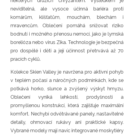
některých druzích chryzantém. Výsledkem je 
neviditelná, ale vysoce účinná bariéra proti 
komárům, klíšťatům, mouchám, blechám i 
mravencům. Oblečení pomáhá snižovat riziko 
bodnutí i možného přenosu nemocí, jako je lymská 
borelióza nebo virus Zika. Technologie je bezpečná 
pro dospělé i děti a její účinnost přetrvává až 70 
pracích cyklů.
Kolekce Skien Valley je navržena pro aktivní pohyb 
v teplém počasí a náročných podmínkách, kde se 
potkává horko, slunce a zvýšený výskyt hmyzu. 
Oblečení vyniká lehkostí, prodyšností a 
promyšlenou konstrukcí, která zajišťuje maximální 
komfort. Nechybí odvětrávané panely, nastavitelné 
detaily, ohrnovací rukávy ani praktické kapsy. 
Vybrané modely mají navíc integrované moskytiéry 