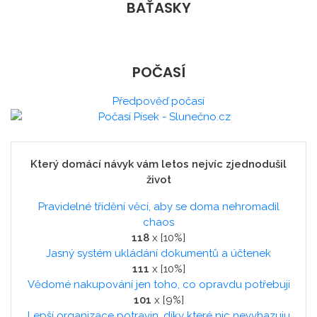
BAŤASKY
POČASÍ
Předpověď počasí
Který domácí návyk vám letos nejvíc zjednodušil
život
Pravidelné třídění věcí, aby se doma nehromadil
chaos
118
x [10%]
Jasný systém ukládání dokumentů a účtenek
111
x [10%]
Vědomé nakupování jen toho, co opravdu potřebuji
101
x [9%]
Lepší organizace potravin, díky které nic nevyhazuju