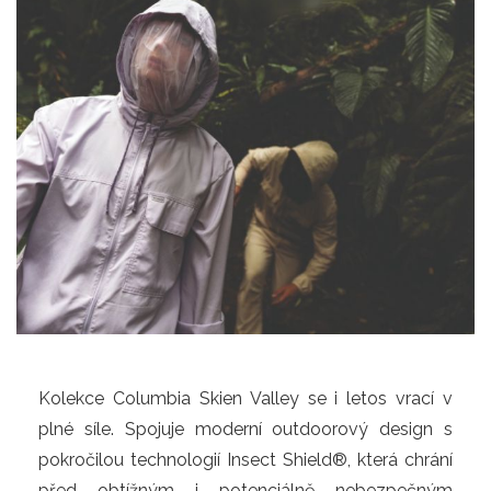
Kolekce Columbia Skien Valley se i letos vrací v 
plné síle. Spojuje moderní outdoorový design s 
pokročilou technologií Insect Shield®, která chrání 
před obtížným i potenciálně nebezpečným 