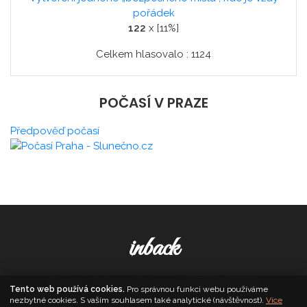
pořádek
122
x [11%]
Celkem hlasovalo : 1124
POČASÍ V PRAZE
Předpověď počasí
inback
© 2026. All Rights Reserved,
Media Populus
Tento web používá cookies.
Pro správnou funkci webu používáme
nezbytné cookies. S vaším souhlasem také analytické (návštěvnost).
Více