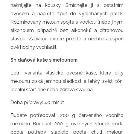
nakrájejte na kousky. Smíchejte ji s ostatním
ovocem a naplňte zpět do vydlabaných půlek.
Rozmixovaný meloun spojte s vodkou (nebo jiným
alkoholem, případně bez alkoholu) a citronovou
šťávou. Zálivkou ovoce přelijte a nechte alespoň
dvě hodiny vychladit.
Snídaňová kaše s melounem
Letní varianta klasické ovesné kaše, která díky
melounu získá jemnou sladkost a lehký, svěží tón.
Ideální start dne nebo zdravá svačina.
Doba přípravy: 40 minut
Budete potřebovat: 200 g červeného vodního
melounu Bouquet 200 g ovesných vloček vodu
podle potřeby sladidlo podle chuti meloun