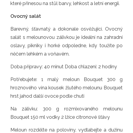
které přinesou na stůl barvy, lehkost a letní energii.
Ovocný salát
Barevný, šťavnatý a dokonale osvěžující. Ovocný
salát s melounovou zálivkou je ideální na zahradní
oslavy, pikniky i horké odpoledne, kdy toužíte po
něčem lehkém a voňavém.
Doba přípravy: 40 minut Doba chlazení: 2 hodiny
Potřebujete: 1 malý meloun Bouquet 300 g
hroznového vína kousek žlutého melounu Bouquet
hrst jahod další ovoce podle chuti
Na zálivku: 300 g rozmixovaného melounu
Bouquet 150 ml vodky 2 lžíce citronové šťávy
Meloun rozdělte na poloviny, vydlabejte a dužinu