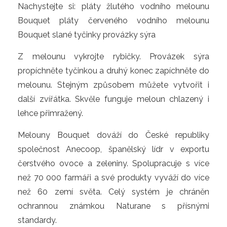
Nachystejte si: pláty žlutého vodního melounu
Bouquet pláty červeného vodního melounu
Bouquet slané tyčinky provázky sýra
Z melounu vykrojte rybičky. Provázek sýra
propíchněte tyčinkou a druhý konec zapíchněte do
melounu. Stejným způsobem můžete vytvořit i
další zvířátka. Skvěle funguje meloun chlazený i
lehce přimražený.
Melouny Bouquet dováží do České republiky
společnost Anecoop, španělský lídr v exportu
čerstvého ovoce a zeleniny. Spolupracuje s více
než 70 000 farmáři a své produkty vyváží do více
než 60 zemí světa. Celý systém je chráněn
ochrannou známkou Naturane s přísnými
standardy.