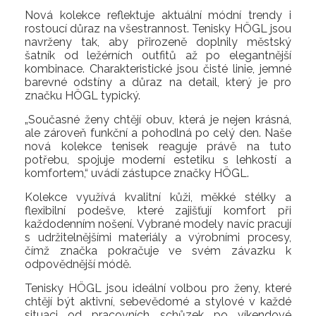
Nová kolekce reflektuje aktuální módní trendy i
rostoucí důraz na všestrannost. Tenisky HÖGL jsou
navrženy tak, aby přirozeně doplnily městský
šatník od ležérních outfitů až po elegantnější
kombinace. Charakteristické jsou čisté linie, jemné
barevné odstíny a důraz na detail, který je pro
značku HÖGL typický.
„Současné ženy chtějí obuv, která je nejen krásná,
ale zároveň funkční a pohodlná po celý den. Naše
nová kolekce tenisek reaguje právě na tuto
potřebu, spojuje moderní estetiku s lehkostí a
komfortem,“ uvádí zástupce značky HÖGL.
Kolekce využívá kvalitní kůži, měkké stélky a
flexibilní podešve, které zajišťují komfort při
každodenním nošení. Vybrané modely navíc pracují
s udržitelnějšími materiály a výrobními procesy,
čímž značka pokračuje ve svém závazku k
odpovědnější módě.
Tenisky HÖGL jsou ideální volbou pro ženy, které
chtějí být aktivní, sebevědomé a stylové v každé
situaci od pracovních schůzek po víkendové