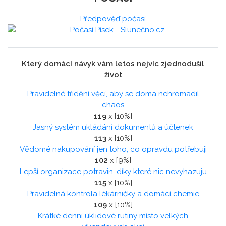
Předpověď počasí
Který domácí návyk vám letos nejvíc zjednodušil
život
Pravidelné třídění věcí, aby se doma nehromadil
chaos
119
x [10%]
Jasný systém ukládání dokumentů a účtenek
113
x [10%]
Vědomé nakupování jen toho, co opravdu potřebuji
102
x [9%]
Lepší organizace potravin, díky které nic nevyhazuju
115
x [10%]
Pravidelná kontrola lékárničky a domácí chemie
109
x [10%]
Krátké denní úklidové rutiny místo velkých