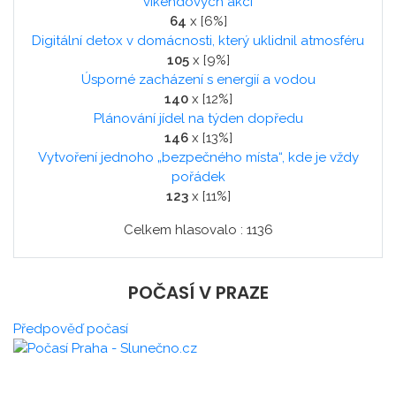
víkendových akcí
64
x [6%]
Digitální detox v domácnosti, který uklidnil atmosféru
105
x [9%]
Úsporné zacházení s energií a vodou
140
x [12%]
Plánování jídel na týden dopředu
146
x [13%]
Vytvoření jednoho „bezpečného místa“, kde je vždy
pořádek
123
x [11%]
Celkem hlasovalo : 1136
POČASÍ V PRAZE
Předpověď počasí