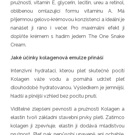
pružnosti, vitamín E, glycerin, lecitin, ureu a retinol, 
oblíbenou omlazující formu vitamínu A. Má 
příjemnou gelovo‑krémovou konzistenci a ideální je 
nanášet ji ráno i večer. Pro maximální efekt ji 
doplňte krémem s hadím jedem The One Snake 
Cream.
Jaké účinky kolagenová emulze přináší
Intenzivní hydrataci, kterou pleť skutečně pocítí 
Kolagen váže vodu a pomáhá udržet pleť 
dlouhodobě hydratovanou. Výsledkem je jemnější, 
hladší a plnější vzhled bez pocitu pnutí.
Viditelné zlepšení pevnosti a pružnosti Kolagen a 
elastin tvoří základní stavební prvky pleti. Zatímco 
kolagen ji zpevňuje, elastin jí dodává mladistvou 
pružnost. Pleť pak nepůsobí unaveně ani ochable, 