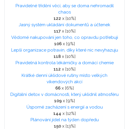
Pravidelné třídění věcí, aby se doma nehromadil
chaos
122
x [10%]
Jasný systém ukládání dokumentů a účtenek
117
x [10%]
Vědomé nakupování jen toho, co opravdu potřebuji
106
x [9%]
Lepší organizace potravin, díky které nic nevyhazuju
118
x [10%]
Pravidelná kontrola lékárničky a domácí chemie
112
x [10%]
Krátké denní úklidové rutiny místo velkých
víkendových akcí
66
x [6%]
Digitální detox v domácnosti, který uklidnil atmosféru
109
x [9%]
Úsporné zacházení s energií a vodou
144
x [12%]
Plánování jídel na týden dopředu
150
x [13%]