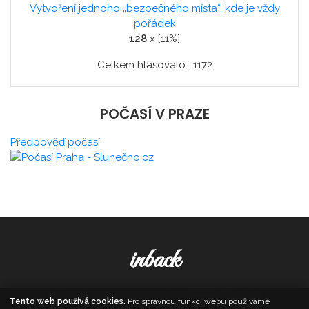
Vytvoření jednoho „bezpečného místa“, kde je vždy
pořádek
128
x [11%]
Celkem hlasovalo : 1172
POČASÍ V PRAZE
Předpověď počasí
inback
© 2026. All Rights Reserved,
Media Populus
Tento web používá cookies.
Pro správnou funkci webu používáme