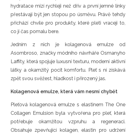
hydratace mizí rychleji než dřív a první jemné linky 
přestávají být jen stopou po úsměvu. Právě tehdy 
přichází chvíle pro produkty, které pleti vracejí to, 
co jí čas pomalu bere.
Jedním z nich je kolagenová emulze od 
Asombroso, značky módního návrháře Osmanyho 
Laffity, která spojuje luxusní texturu, moderní aktivní 
látky a okamžitý pocit komfortu. Pleť s ní získává 
zpět svou svěžest, hladkost i přirozený jas.
Kolagenová emulze, která vám nesmí chybět
Pleťová kolagenová emulze s elastinem The One 
Collagen Emulsion byla vytvořena pro pleť, která 
potřebuje okamžitou vzpruhu a regeneraci. 
Obsahuje zpevňující kolagen, elastin pro udržení 