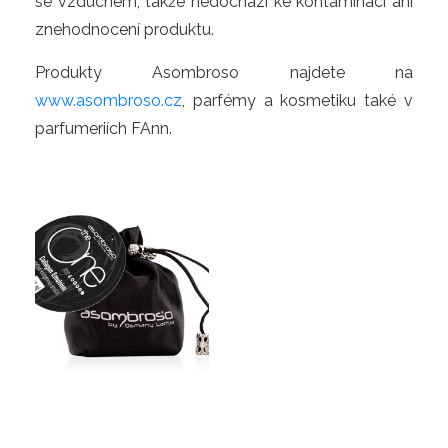
se vzduchem, takže nedochází ke kontaminaci ani 
znehodnocení produktu.
Produkty Asombroso najdete na 
www.asombroso.cz
, parfémy a kosmetiku také v 
parfumeriích FAnn.