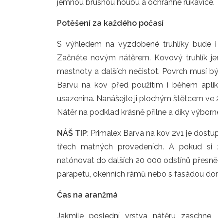
jemnou brusnou houbu a ochranné rukavice.
Potěšení za každého počasí
S výhledem na vyzdobené truhlíky bude i t
Začněte novým nátěrem. Kovový truhlík je
mastnoty a dalších nečistot. Povrch musí bý
Barvu na kov před použitím i během apli
usazenina. Nanášejte ji plochým štětcem ve 2–⁠
Nátěr na podklad krásně přilne a díky výborné
NÁŠ TIP
: Primalex Barva na kov 2v1 je dost
třech matných provedeních. A pokud si 
natónovat do dalších 20 000 odstínů přesně 
parapetu, okenních rámů nebo s fasádou do
Čas na aranžmá
Jakmile poslední vrstva nátěru zaschn