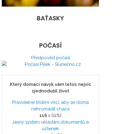
BAŤASKY
POČASÍ
Předpověď počasí
Který domácí návyk vám letos nejvíc
zjednodušil život
Pravidelné třídění věcí, aby se doma
nehromadil chaos
116
x [11%]
Jasný systém ukládání dokumentů a
účtenek