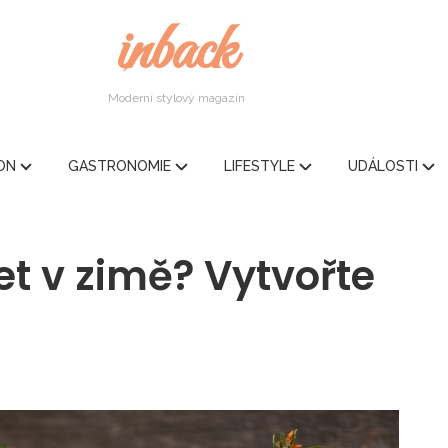
inback
Moderní stylový magazín
ION
GASTRONOMIE
LIFESTYLE
UDÁLOSTI
et v zimě? Vytvořte