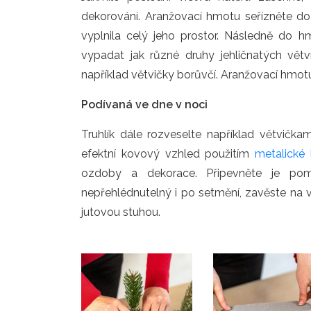
dekorování. Aranžovací hmotu seřízněte do p
vyplnila celý jeho prostor. Následně do h
vypadat jak různé druhy jehličnatých větví
například větvičky borůvčí. Aranžovací hmo
Podívaná ve dne v noci
Truhlík dále rozveselte například větvička
efektní kovový vzhled použitím
metalické 
ozdoby a dekorace. Připevněte je pomo
nepřehlédnutelný i po setmění, zavěste na 
jutovou stuhou.