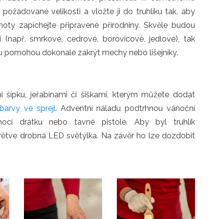
ožadované velikosti a vložte ji do truhlíku tak, aby
moty zapíchejte připravené přírodniny. Skvěle budou
 (např. smrkové, cedrové, borovicové, jedlové), tak
tu pomohou dokonale zakrýt mechy nebo lišejníky.
mi šípku, jeřabinami či šiškami, kterým můžete dodat
barvy ve spreji
. Adventní náladu podtrhnou vánoční
cí drátku nebo tavné pistole. Aby byl truhlík
větve drobná LED světýlka. Na závěr ho lze dozdobit