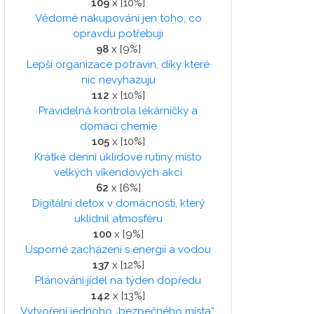
109
x [10%]
Vědomé nakupování jen toho, co
opravdu potřebuji
98
x [9%]
Lepší organizace potravin, díky které
nic nevyhazuju
112
x [10%]
Pravidelná kontrola lékárničky a
domácí chemie
105
x [10%]
Krátké denní úklidové rutiny místo
velkých víkendových akcí
62
x [6%]
Digitální detox v domácnosti, který
uklidnil atmosféru
100
x [9%]
Úsporné zacházení s energií a vodou
137
x [12%]
Plánování jídel na týden dopředu
142
x [13%]
Vytvoření jednoho „bezpečného místa“,