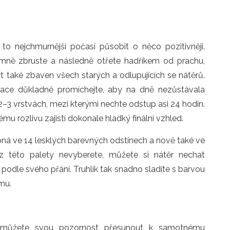
o nejchmurnější počasí působit o něco pozitivněji.
mně zbruste a následně otřete hadříkem od prachu,
t také zbaven všech starých a odlupujících se nátěrů.
kace důkladně promíchejte, aby na dně nezůstávala
⁠⁠⁠⁠⁠3 vrstvách, mezi kterými nechte odstup asi 24 hodin.
mu rozlivu zajistí dokonale hladký finální vzhled.
upná ve 14 lesklých barevných odstínech a nově také ve
z této palety nevyberete, můžete si nátěr nechat
podle svého přání. Truhlík tak snadno sladíte s barvou
mu.
e, můžete svou pozornost přesunout k samotnému