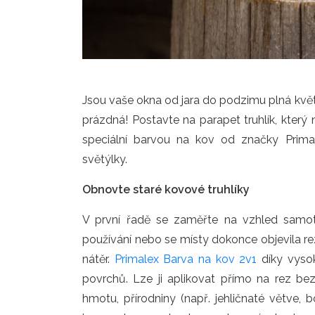
Jsou vaše okna od jara do podzimu plná kvě
prázdná! Postavte na parapet truhlík, který
speciální barvou na kov od značky Prima
světýlky.
Obnovte staré kovové truhlíky
V první řadě se zaměřte na vzhled samot
používání nebo se místy dokonce objevila re
nátěr.
Primalex Barva na kov 2v1
díky vysok
povrchů. Lze ji aplikovat přímo na rez bez 
hmotu, přírodniny (např. jehličnaté větve, bo