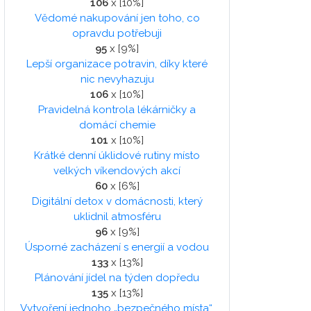
106
x [10%]
Vědomé nakupování jen toho, co
opravdu potřebuji
95
x [9%]
Lepší organizace potravin, díky které
nic nevyhazuju
106
x [10%]
Pravidelná kontrola lékárničky a
domácí chemie
101
x [10%]
Krátké denní úklidové rutiny místo
velkých víkendových akcí
60
x [6%]
Digitální detox v domácnosti, který
uklidnil atmosféru
96
x [9%]
Úsporné zacházení s energií a vodou
133
x [13%]
Plánování jídel na týden dopředu
135
x [13%]
Vytvoření jednoho „bezpečného místa“,