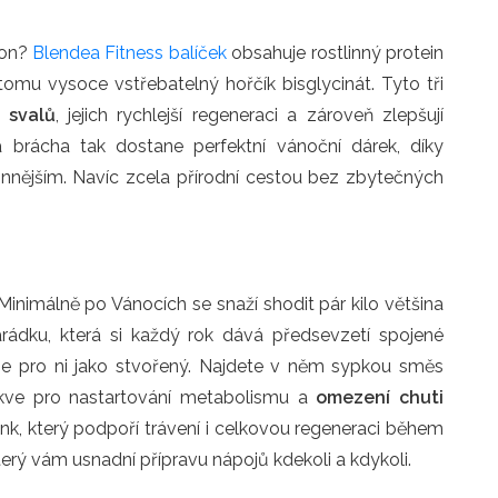
kon?
Blendea Fitness balíček
obsahuje rostlinný protein
k tomu vysoce vstřebatelný hořčík bisglycinát. Tyto tři
t svalů
, jejich rychlejší regeneraci a zároveň zlepšují
a brácha tak dostane perfektní vánoční dárek, díky
konnějším. Navíc zcela přírodní cestou bez zbytečných
nimálně po Vánocích se snaží shodit pár kilo většina
rádku, která si každý rok dává předsevzetí spojené
e pro ni jako stvořený. Najdete v něm sypkou směs
skve pro nastartování metabolismu a
omezení chuti
ink, který podpoří trávení i celkovou regeneraci během
který vám usnadní přípravu nápojů kdekoli a kdykoli.