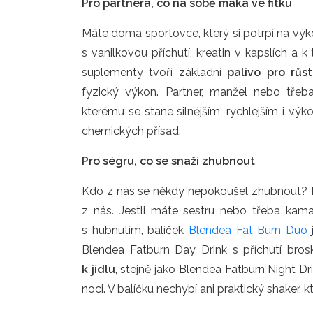
Pro partnera, co na sobě maká ve fitku
Máte doma sportovce, který si potrpí na vý
s vanilkovou příchutí, kreatin v kapslích a 
suplementy tvoří základní
palivo pro růs
fyzický výkon. Partner, manžel nebo třeb
kterému se stane silnějším, rychlejším i vý
chemických přísad.
Pro ségru, co se snaží zhubnout
Kdo z nás se někdy nepokoušel zhubnout? Mi
z nás. Jestli máte sestru nebo třeba kama
s hubnutím, balíček
Blendea Fat Burn Duo
j
Blendea Fatburn Day Drink s příchutí bro
k jídlu
, stejně jako Blendea Fatburn Night Dr
noci. V balíčku nechybí ani praktický shaker, 