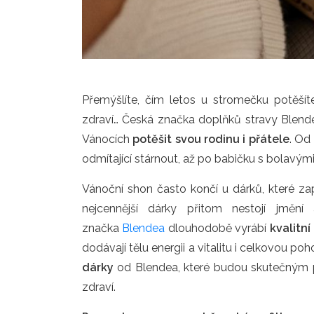
Přemýšlíte, čím letos u stromečku potěšíte
zdraví… Česká značka doplňků stravy Blendea
Vánocích
potěšit svou rodinu i přátele
. Od
odmítající stárnout, až po babičku s bolavým
Vánoční shon často končí u dárků, které zap
nejcennější dárky přitom nestojí jmě
značka
Blendea
dlouhodobě vyrábí
kvalitní
dodávají tělu energii a vitalitu i celkovou po
dárky
od Blendea, které budou skutečným př
zdraví.