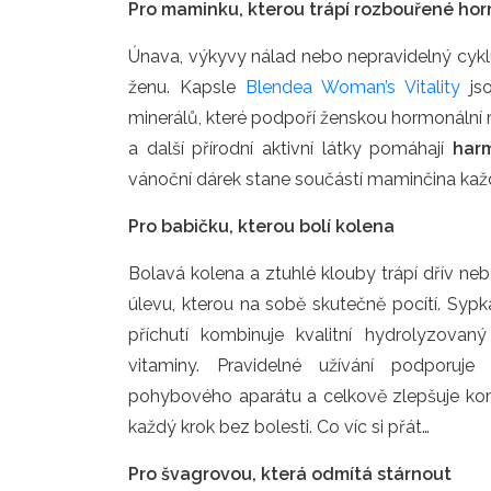
Pro maminku, kterou trápí rozbouřené ho
Únava, výkyvy nálad nebo nepravidelný cyk
ženu. Kapsle
Blendea Woman’s Vitality
jso
minerálů, které podpoří ženskou hormonální r
a další přírodní aktivní látky pomáhají
har
vánoční dárek stane součástí maminčina každ
Pro babičku, kterou bolí kolena
Bolavá kolena a ztuhlé klouby trápí dřív ne
úlevu, kterou na sobě skutečně pocítí. Sy
příchutí kombinuje kvalitní hydrolyzov
vitaminy. Pravidelné užívání podporuje
pohybového aparátu a celkově zlepšuje komf
každý krok bez bolesti. Co víc si přát…
Pro švagrovou, která odmítá stárnout