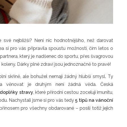
 své nejbližší? Není nic hodnotnějšího, než darovat
 si pro vás připravila spoustu možností, čím letos o
 partnera, který je nadšenec do sportu, přes švagrovou
i koleny. Dárky plné zdraví jsou jednoznačně to pravé!
lní skříně, ale bohužel nemají žádný hlubší smysl. Ty
ní a věnovat je druhým není žádná věda. Česká
 doplňky stravy
, které přírodní cestou zocelují imunitu,
hodu. Nachystali jsme si pro vás tedy
5 tipů na vánoční
ínosem pro všechny obdarované – posílí totiž jejich