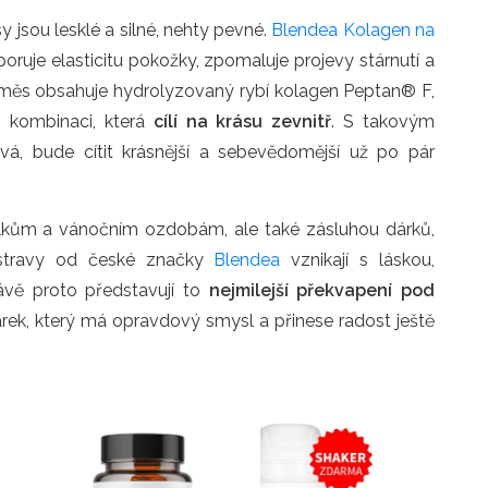
asy jsou lesklé a silné, nehty pevné.
Blendea Kolagen na
oruje elasticitu pokožky, zpomaluje projevy stárnutí a
Směs obsahuje hydrolyzovaný rybí kolagen Peptan® F,
– kombinaci, která
cílí na krásu zevnitř
. S takovým
á, bude cítit krásnější a sebevědomější už po pár
lkům a vánočním ozdobám, ale také zásluhou dárků,
y stravy od české značky
Blendea
vznikají s láskou,
ávě proto představují to
nejmilejší překvapení pod
árek, který má opravdový smysl a přinese radost ještě