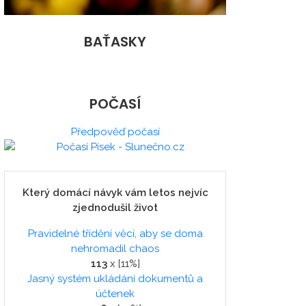
BAŤASKY
POČASÍ
Předpověď počasí
Který domácí návyk vám letos nejvíc
zjednodušil život
Pravidelné třídění věcí, aby se doma
nehromadil chaos
113
x [11%]
Jasný systém ukládání dokumentů a
účtenek