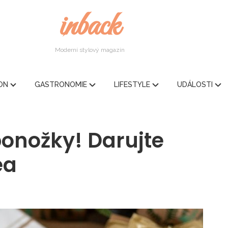
inback
Moderní stylový magazín
ION
GASTRONOMIE
LIFESTYLE
UDÁLOSTI
onožky! Darujte
ea