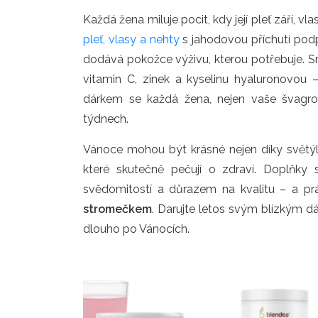
Každá žena miluje pocit, kdy její pleť září, vl
pleť, vlasy a nehty
s jahodovou příchutí podp
dodává pokožce výživu, kterou potřebuje. 
vitamin C, zinek a kyselinu hyaluronovou 
dárkem se každá žena, nejen vaše švagrov
týdnech.
Vánoce mohou být krásné nejen díky světý
které skutečně pečují o zdraví. Doplňk
svědomitostí a důrazem na kvalitu – a pr
stromečkem
. Darujte letos svým blízkým d
dlouho po Vánocích.