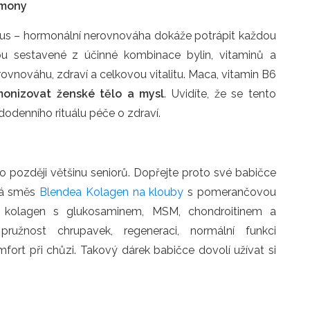
rmony
lus – hormonální nerovnováha dokáže potrápit každou
u sestavené z účinné kombinace bylin, vitaminů a
ovnováhu, zdraví a celkovou vitalitu. Maca, vitamin B6
monizovat ženské tělo a mysl
. Uvidíte, že se tento
odenního rituálu péče o zdraví.
bo později většinu seniorů. Dopřejte proto své babičce
pká směs
Blendea Kolagen na klouby
s pomerančovou
aný kolagen s glukosaminem, MSM, chondroitinem a
 pružnost chrupavek, regeneraci, normální funkci
ort při chůzi. Takový dárek babičce dovolí užívat si