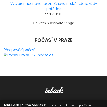
Vytvoření jednoho „bezpečného místa“, kde je vždy
pořádek
118
x [11%]
Celkem hlasovalo : 1090
POČASÍ V PRAZE
Předpověď počasí
inback
© 2026. All Rights Reserved,
Media Populus
Tento web používá cookies.
Pro správnou funkci webu používáme