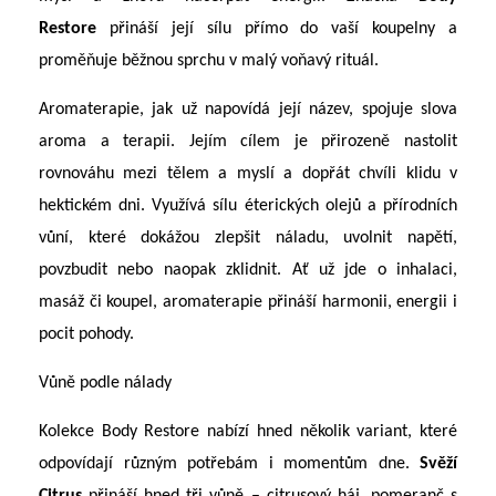
Restore
přináší její sílu přímo do vaší koupelny a
proměňuje běžnou sprchu v malý voňavý rituál.
Aromaterapie
, jak už napovídá její název, spojuje slova
aroma a terapii. Jejím cílem je přirozeně nastolit
rovnováhu mezi tělem a myslí a dopřát chvíli klidu v
hektickém dni. Využívá sílu éterických olejů a přírodních
vůní, které dokážou zlepšit náladu, uvolnit napětí,
povzbudit nebo naopak zklidnit. Ať už jde o inhalaci,
masáž či koupel, aromaterapie přináší harmonii, energii i
pocit pohody.
Vůně podle nálady
Kolekce Body Restore nabízí hned několik variant, které
odpovídají různým potřebám i momentům dne.
Svěží