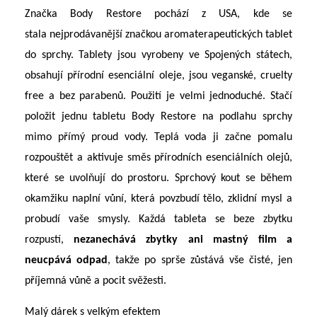
Značka Body Restore pochází z USA, kde se
stala nejprodávanější značkou aromaterapeutických tablet
do sprchy. Tablety jsou vyrobeny ve Spojených státech,
obsahují přírodní esenciální oleje, jsou veganské, cruelty
free a bez parabenů. Použití je velmi jednoduché. Stačí
položit jednu tabletu Body Restore na podlahu sprchy
mimo přímý proud vody. Teplá voda ji začne pomalu
rozpouštět a aktivuje směs přírodních esenciálních olejů,
které se uvolňují do prostoru. Sprchový kout se během
okamžiku naplní vůní, která povzbudí tělo, zklidní mysl a
probudí vaše smysly. Každá tableta se beze zbytku
rozpustí,
nezanechává zbytky ani mastný film a
neucpává odpad
, takže po sprše zůstává vše čisté, jen
příjemná vůně a pocit svěžesti.
Malý dárek s velkým efektem