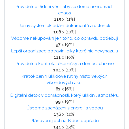
Pravidelné třídění věcí, aby se doma nehromadil
chaos
115
x [11%]
Jasný systém ukládání dokumentů a účtenek
108
x [10%]
Vědomé nakupování jen toho, co opravdu potřebuji
97
x [9%]
Lepší organizace potravin, díky které nic nevyhazuju
111
x [10%]
Pravidelná kontrola lékárničky a domácí chemie
104
x [10%]
Krátké denní úklidové rutiny místo velkých
víkendových akcí
61
x [6%]
Digitální detox v domácnosti, který uklidnil atmosféru
99
x [9%]
Úsporné zacházení s energií a vodou
136
x [12%]
Plánování jídel na týden dopředu
141
x [13%]