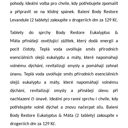
pohody. Ideální volba pro chvíle, kdy potřebujete zpomalit
a připravit se na klidný spánek. Balení Body Restore
Levandule (2 tablety) zakoupíte v drogeriích dm za 129 Kč.
Tablety do sprchy Body Restore Eukalyptus &
Máta přinášejí osvěžující zážitek, který dodá energii a
pocit čistoty. Teplá voda uvolňuje směs přírodních
esenciálních olejů eukalyptu a máty, které napomáhají
volnému dýchání, revitalizují smysly a pomáhají zahnat
únavu. Teplá voda uvolňuje směs přírodních esenciálních
olejů eukalyptu a máty, které napomáhají volnému
dýchání, revitalizují smysly a přinášejí úlevu při
nachlazení či únavě. Ideální pro ranní sprchu i chvíle, kdy
potřebujete volně dýchat a znovu načerpat sílu. Balení
Body Restore Eukalyptus & Máta (2 tablety) zakoupíte v
drogeriích dm za 129 Kč.