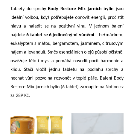
Tablety do sprchy
Body Restore Mix jarních bylin
jsou
ideální volbou, když potřebujete obnovit energii, pročistit
hlavu a naladit se na pozitivní vlnu. V jednom balení
najdete
6 tablet se 6 jedinečnými vůněmi
– heřmánkem,
eukalyptem s mátou, bergamotem, jasmínem, citrusovým
hájem a levandulí. Směs esenciálních olejů působí očistně,
osvěžuje tělo i mysl a pomáhá navodit pocit harmonie a
klidu. Stačí vložit jednu tabletu na podlahu sprchy a
nechat vůni pozvolna rozvonět v teplé páře. Balení Body
Restore Mix jarních bylin
(6 tablet)
zakoupíte
na Notino.cz
za 289 Kč.