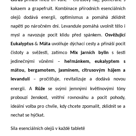
Citrus
přináší hned tři vůně – citrusový háj, pomeranč s
kakaem a grapefruit. Kombinace přírodních esenciálních
olejů dodává energii, optimismus a pomáhá zklidnit
napětí po náročném dni.
Levandule
pomáhá uvolnit tělo i
mysl a navozuje pocit klidu před spánkem.
Osvěžující
E
ukalyptus
&
M
át
a
uvolňuje dýchací cesty a přináší pocit
čistoty a svěžesti, zatímco
Mix jarních bylin
s šesti
jedinečnými vůněmi –
heřmánkem, eukalyptem s
mátou, bergamotem, jasmínem, citrusovým hájem a
levandulí
– pročišťuje, revitalizuje a dodává novou
energii.
A
Růže
se svými jemnými květinovými tóny
probouzí ženskost, vnitřní rovnováhu a pocit pohody,
ideální volba pro chvíle, kdy chcete zpomalit, zklidnit se a
nechat se hýčkat.
Síla esenciálních olejů v každé tabletě