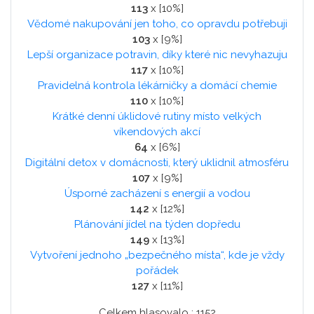
113
x [10%]
Vědomé nakupování jen toho, co opravdu potřebuji
103
x [9%]
Lepší organizace potravin, díky které nic nevyhazuju
117
x [10%]
Pravidelná kontrola lékárničky a domácí chemie
110
x [10%]
Krátké denní úklidové rutiny místo velkých
víkendových akcí
64
x [6%]
Digitální detox v domácnosti, který uklidnil atmosféru
107
x [9%]
Úsporné zacházení s energií a vodou
142
x [12%]
Plánování jídel na týden dopředu
149
x [13%]
Vytvoření jednoho „bezpečného místa“, kde je vždy
pořádek
127
x [11%]
Celkem hlasovalo : 1152