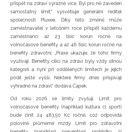
přispět na zdraví výrazně více. Byl pro ně zaveden
samostatný limit,“ vysvětluje generální ředitel
společnosti Pluxee. Díky této změně může
zaměstnavatel v letošním roce přispět každému
zaměstnanci až 23 tisíc korun ročně na
volnočasové benefity a až 46 tisíc korun ročně na
benefity zdravotní. „Praxe ukazuje, že toho firmy
využívají. Benefity cílící na zdraví byly vždy silnou
kategorií a nyní při oddělených limitech je jejich
podíl ještě vyšší. Některé firmy dnes přispívají
výhradně na zdraví,“ dodává Čapek.
Od roku 2026 se limity zvyšují. Limit pro
volnočasové benefity (například kultura či sport)
bude činit 24 483,50 Kč ročně, což odpovídá
polovině průměrné mzdy. Limit pro zdravotní
benefity (například preventivní prohlídky či