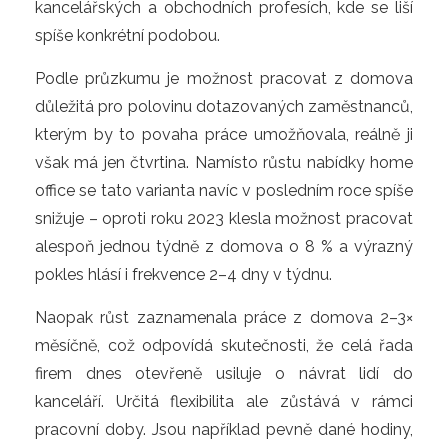
kancelářských a obchodních profesích, kde se liší
spíše konkrétní podobou.
Podle průzkumu je možnost pracovat z domova
důležitá pro polovinu dotazovaných zaměstnanců,
kterým by to povaha práce umožňovala, reálně ji
však má jen čtvrtina. Namísto růstu nabídky home
office se tato varianta navíc v posledním roce spíše
snižuje – oproti roku 2023 klesla možnost pracovat
alespoň jednou týdně z domova o 8 % a výrazný
pokles hlásí i frekvence 2–4 dny v týdnu.
Naopak růst zaznamenala práce z domova 2–3×
měsíčně, což odpovídá skutečnosti, že celá řada
firem dnes otevřeně usiluje o návrat lidí do
kanceláří. Určitá flexibilita ale zůstává v rámci
pracovní doby. Jsou například pevně dané hodiny,