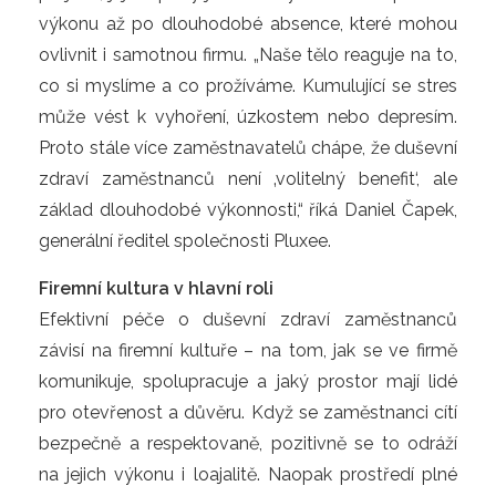
výkonu až po dlouhodobé absence, které mohou
ovlivnit i samotnou firmu. „Naše tělo reaguje na to,
co si myslíme a co prožíváme. Kumulující se stres
může vést k vyhoření, úzkostem nebo depresím.
Proto stále více zaměstnavatelů chápe, že duševní
zdraví zaměstnanců není ‚volitelný benefit‘, ale
základ dlouhodobé výkonnosti,“ říká Daniel Čapek,
generální ředitel společnosti Pluxee.
Firemní kultura v hlavní roli
Efektivní péče o duševní zdraví zaměstnanců
závisí na firemní kultuře – na tom, jak se ve firmě
komunikuje, spolupracuje a jaký prostor mají lidé
pro otevřenost a důvěru. Když se zaměstnanci cítí
bezpečně a respektovaně, pozitivně se to odráží
na jejich výkonu i loajalitě. Naopak prostředí plné