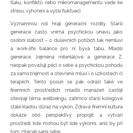
tlaku, konfliktů nebo mikromanagementu vede ke
stresu, vyhoření a vyšší fluktuaci.
Významnou roli hrají generační rozdíly. Starší
generace často vnímá psychickou únavu jako
osobní slabost – o duševních potížích tak nemluví
a work-life balance pro ni bývá tabu. Mladší
generace, zejména mileniálové a generace Z,
naopak považují péči o sebe a psychickou pohodu
za samozřejmost a otevřeně mluví i o úzkostech či
terapiích. Tento posun se pak odráží také ve
firemních prostředích: mladší manažeři častěji
otevírají téma wellbeingu, zatímco starší kolegové
stále kladou důraz na výkon. Zdravá firemní kultura
dokáže obě perspektivy propojit a vytváří
prostředí, kde mohou být lidé výkonní, aniž by při
tom ztráceli sami sebe.