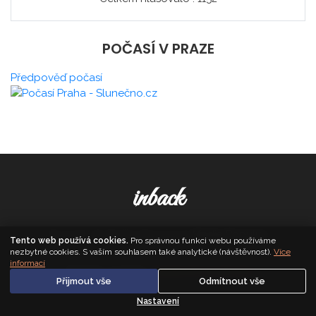
POČASÍ V PRAZE
Předpověď počasí
inback
© 2026. All Rights Reserved,
Media Populus
Tento web používá cookies.
Pro správnou funkci webu používáme
nezbytné cookies. S vaším souhlasem také analytické (návštěvnost).
Více
informací
Zásady cookies
·
Nastavení soukromí
Přijmout vše
Odmítnout vše
Nastavení