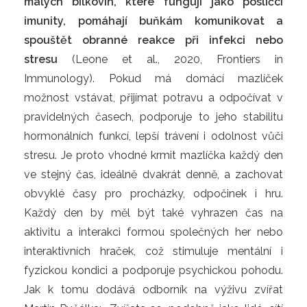
malých bílkovin, které fungují jako poslíčci
imunity, pomáhají buňkám komunikovat a
spouštět obranné reakce při infekci nebo
stresu
(Leone et al., 2020, Frontiers in
Immunology). Pokud má domácí mazlíček
možnost vstávat, přijímat potravu a odpočívat v
pravidelných časech, podporuje to jeho stabilitu
hormonálních funkcí, lepší trávení i odolnost vůči
stresu. Je proto vhodné krmit mazlíčka každý den
ve stejný čas, ideálně dvakrát denně, a zachovat
obvyklé časy pro procházky, odpočinek i hru.
Každý den by měl být také vyhrazen čas na
aktivitu a interakci formou společných her nebo
interaktivních hraček, což stimuluje mentální i
fyzickou kondici a podporuje psychickou pohodu.
Jak k tomu dodává odborník na výživu zvířat