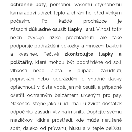
ochranné boty,
pomohou vašemu čtyřnohému
kamarádovi udržet teplo a chrání ho před vlhkým
počasím. Po každé procházce je
zásadní
důkladně osušit tlapky i srst
. Vlhost totiž
nejen zvyšuje riziko prochladnutí, ale také
podporuje podráždění pokožky a množení bakterií
a kvasinek. Pečlivě
zkontrolujte tlapky a
polštářky,
které mohou být podrážděné od soli,
vlhkosti nebo bláta. V případě zarudnutí,
popraskání nebo podráždění je vhodné tlapky
opláchnout v čisté vodě, jemně osušit a případně
ošetřit ochranným balzámem určeným pro psy.
Nakonec, stejně jako u lidí, má i u zvířat dostatek
odpočinku zásadní vliv na imunitu. Dopřejte svému
mazlíčkovi klidné prostředí, kde může nerušeně
spát, daleko od průvanu, hluku a v teple pelíšku,