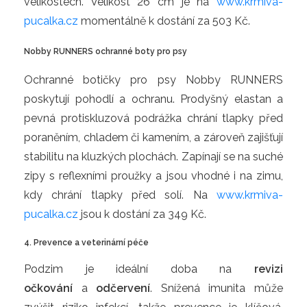
velikostech. Velikost 26 cm je na
www.krmiva-
pucalka.cz
momentálně k dostání za 503 Kč.
Nobby RUNNERS ochranné boty pro psy
Ochranné botičky pro psy Nobby RUNNERS
poskytují pohodlí a ochranu. Prodyšný elastan a
pevná protiskluzová podrážka chrání tlapky před
poraněním, chladem či kamením, a zároveň zajišťují
stabilitu na kluzkých plochách. Zapínají se na suché
zipy s reflexními proužky a jsou vhodné i na zimu,
kdy chrání tlapky před solí. Na
www.krmiva-
pucalka.cz
jsou k dostání za 349 Kč.
4. Prevence a veterinární péče
Podzim je ideální doba na
revizi
očkování
a
odčervení
. Snížená imunita může