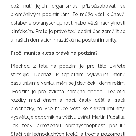
což nutí jejich organismus přizpůsobovat se
proměnlivým podmínkám. To může vést k únavě,
oslabené obranyschopnosti nebo větší náchylnosti
k infekcím. Proto je právě teď ideální čas zaměřit se
u našich domácích mazlíčků na posílení imunity.
Proč imunita klesá právě na podzim?
Přechod z léta na podzim je pro tělo zvířete
stresující. Dochází k teplotním výkyvům, méně
času trávíme venku, mění se jídelníček i denní režim.
„Podzim je pro zvířata náročné období. Teplotní
rozdíly mezi dnem a nocí, častý déšť a kratší
procházky, to vše může vést ke snížení imunity,“
vysvětluje odborník na výživu zvířat Martin Pučálka.
Jak tedy přirozenou obranyschopnost posílit?
Stačí pár jednoduchých kroků a trocha pozornosti