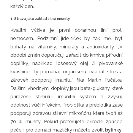
každý den.
1. Strava jako základ silné imunity
Kvalitní výživa je první obrannou linií proti
nemocem. Podzimní jídelníček by tak měl být
bohatý na vitamíny, minerály a antioxidanty.
„
V
období změn doporučuji zařadit do krmiva přírodní
doplňky, například lososový olej či pivovarské
kvasnice. Ty pomáhají organismu zvládat stres a
zároveň podporují imunitu,“ říká Martin Pučálka.
Dalšími vhodnými doplňky jsou beta-glukany, které
přirozeně stimulují imunitní systém a zvyšují
odolnost vůči infekcím. Probiotika a prebiotika zase
podporují zdravou střevní mikroflóru, která tvoří až
70 % imunity. Pokud preferujete přírodní způsob
péče, i pro domácí mazlíčky můžete zvolit
bylinky
,