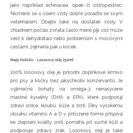
jako například echinacea, šípek či ostropestřec.
Nicméně se o všem vždy dobře poraďte se svým
veterinářem. Dbejte také na dostatek vody. V
chladném počasí zvířata často méně pijí, což může
vést k dehydrataci nebo problémům s močovými
cestami, zejména pak u koček.
Marp Holistic - Lososový olej 250ml
100% lososový olej je přírodní doplňkové krmivo
pro psy a kočky bez jakýchkoliv konzervantů. Je
výjimečně bohatý na omega-3 nenasycené
mastné kyseliny (DHA a EPA), které podporují
zdraví srdce, kloubů, kůže a srsti. Díky vysokému
obsahu vitamínů A a D v přirozené formě přispívá
ke zlepšení kvality srsti, pomáhá při suché kůži a
podporuje zdravý zrak. Lososový olej je také