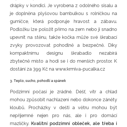
drápky v kondici. Je vyrobena z odolného sisalu a
je doplněna plyšovou bambulkou s rolničkou na
gumičce, která podporuje hravost a zábavu.
Podložku lze položit přímo na zem nebo ji snadno
upevnit na stěnu, takže kočka může své škrabací
zvyky provozovat pohodlně a bezpečně. Díky
kompaktnímu designu škrabadlo nezabírá
zbytečně místo a hodí se i do menších prostor. K
dostání za 399 Kč na www.krmiva-pucalka.cz
3. Teplo, sucho, pohodlí a spánek
Podzimní počasí je zrádné. Déšť, vítr a chlad
mohou způsobit nachlazení nebo dokonce záněty
kloubů. Procházky v dešti a větru mohou být
nepříjemné nejen pro nás, ale i pro domácí
mazlíčky.
Kvalitní podzimní obleček, ale třeba i