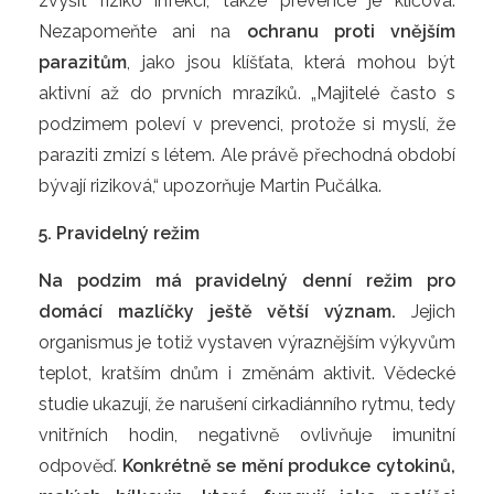
zvýšit riziko infekcí, takže prevence je klíčová.
Nezapomeňte ani na
ochranu proti vnějším
parazitům
, jako jsou klíšťata, která mohou být
aktivní až do prvních mrazíků. „Majitelé často s
podzimem poleví v prevenci, protože si myslí, že
paraziti zmizí s létem. Ale právě přechodná období
bývají riziková,“ upozorňuje Martin Pučálka.
5. Pravidelný režim
Na podzim má pravidelný denní režim pro
domácí mazlíčky ještě větší význam.
Jejich
organismus je totiž vystaven výraznějším výkyvům
teplot, kratším dnům i změnám aktivit. Vědecké
studie ukazují, že narušení cirkadiánního rytmu, tedy
vnitřních hodin, negativně ovlivňuje imunitní
odpověď.
Konkrétně se mění produkce cytokinů,