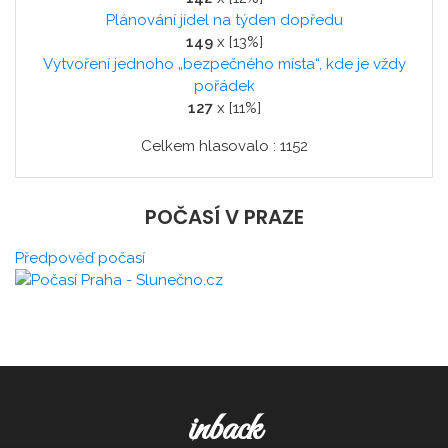
Plánování jídel na týden dopředu
149
x [13%]
Vytvoření jednoho „bezpečného místa“, kde je vždy
pořádek
127
x [11%]
Celkem hlasovalo : 1152
POČASÍ V PRAZE
Předpověď počasí
inback