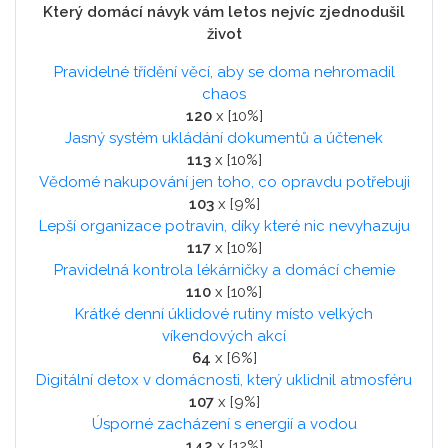
Který domácí návyk vám letos nejvíc zjednodušil
život
Pravidelné třídění věcí, aby se doma nehromadil
chaos
120
x [10%]
Jasný systém ukládání dokumentů a účtenek
113
x [10%]
Vědomé nakupování jen toho, co opravdu potřebuji
103
x [9%]
Lepší organizace potravin, díky které nic nevyhazuju
117
x [10%]
Pravidelná kontrola lékárničky a domácí chemie
110
x [10%]
Krátké denní úklidové rutiny místo velkých
víkendových akcí
64
x [6%]
Digitální detox v domácnosti, který uklidnil atmosféru
107
x [9%]
Úsporné zacházení s energií a vodou
142
x [12%]