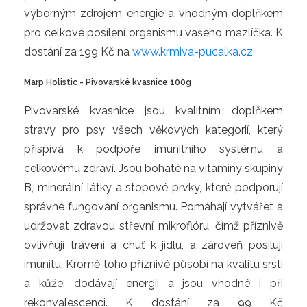
výborným zdrojem energie a vhodným doplňkem
pro celkové posílení organismu vašeho mazlíčka. K
dostání za 199 Kč na
www.krmiva-pucalka.cz
Marp Holistic - Pivovarské kvasnice 100g
Pivovarské kvasnice jsou kvalitním doplňkem
stravy pro psy všech věkových kategorií, který
přispívá k podpoře imunitního systému a
celkovému zdraví. Jsou bohaté na vitamíny skupiny
B, minerální látky a stopové prvky, které podporují
správné fungování organismu. Pomáhají vytvářet a
udržovat zdravou střevní mikroflóru, čímž příznivě
ovlivňují trávení a chuť k jídlu, a zároveň posilují
imunitu. Kromě toho příznivě působí na kvalitu srsti
a kůže, dodávají energii a jsou vhodné i při
rekonvalescenci. K dostání za 99 Kč