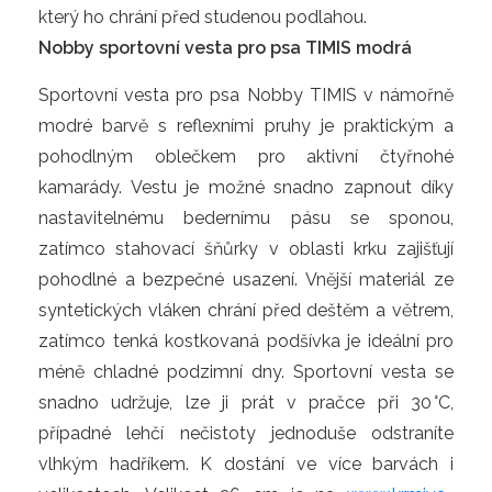
který ho chrání před studenou podlahou.
Nobby sportovní vesta pro psa TIMIS modrá
Sportovní vesta pro psa Nobby TIMIS v námořně
modré barvě s reflexními pruhy je praktickým a
pohodlným oblečkem pro aktivní čtyřnohé
kamarády. Vestu je možné snadno zapnout díky
nastavitelnému bedernímu pásu se sponou,
zatímco stahovací šňůrky v oblasti krku zajišťují
pohodlné a bezpečné usazení. Vnější materiál ze
syntetických vláken chrání před deštěm a větrem,
zatímco tenká kostkovaná podšívka je ideální pro
méně chladné podzimní dny. Sportovní vesta se
snadno udržuje, lze ji prát v pračce při 30 °C,
případné lehčí nečistoty jednoduše odstraníte
vlhkým hadříkem. K dostání ve více barvách i