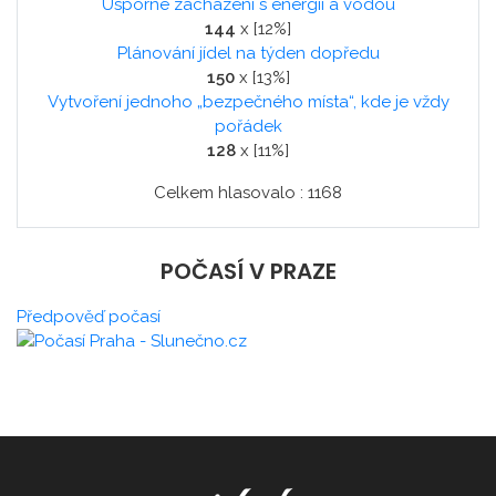
Úsporné zacházení s energií a vodou
144
x [12%]
Plánování jídel na týden dopředu
150
x [13%]
Vytvoření jednoho „bezpečného místa“, kde je vždy
pořádek
128
x [11%]
Celkem hlasovalo : 1168
POČASÍ V PRAZE
Předpověď počasí