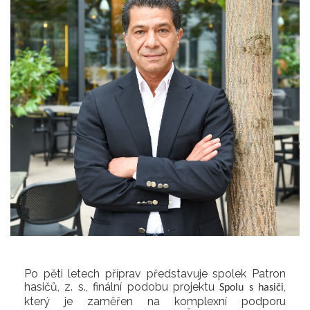
Po pěti letech příprav představuje spolek Patron
hasičů, z. s., finální podobu projektu
,
Spolu s hasiči
který je zaměřen na komplexní podporu