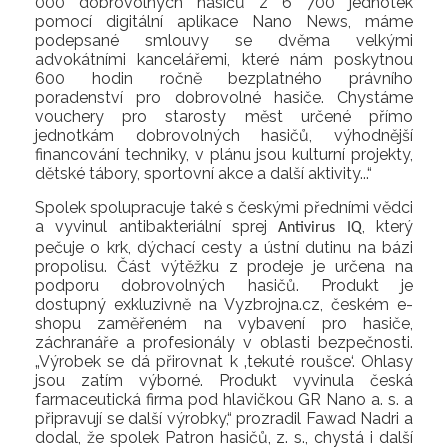
000 dobrovolných hasičů z 6 700 jednotek
pomocí digitální aplikace Nano News, máme
podepsané smlouvy se dvěma velkými
advokátními kancelářemi, které nám poskytnou
600 hodin ročně bezplatného právního
poradenství pro dobrovolné hasiče. Chystáme
vouchery pro starosty měst určené přímo
jednotkám dobrovolných hasičů, výhodnější
financování techniky, v plánu jsou kulturní projekty,
dětské tábory, sportovní akce a další aktivity...“
Spolek spolupracuje také s českými předními vědci
a vyvinul antibakteriální sprej
, který
Antivirus IQ
pečuje o krk, dýchací cesty a ústní dutinu na bázi
propolisu. Část výtěžku z prodeje je určena na
podporu dobrovolných hasičů. Produkt je
dostupný exkluzivně na Vyzbrojna.cz, českém e-
shopu zaměřeném na vybavení pro hasiče,
záchranáře a profesionály v oblasti bezpečnosti.
„Výrobek se dá přirovnat k ‚tekuté roušce‘. Ohlasy
jsou zatím výborné. Produkt vyvinula česká
farmaceutická firma pod hlavičkou GR Nano a. s. a
připravují se další výrobky,“ prozradil Fawad Nadri a
dodal, že spolek Patron hasičů, z. s., chystá i další