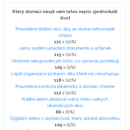
Který domácí návyk vám letos nejvíc zjednodušil
život
Pravidelné třídění věcí, aby se doma nehromadil
chaos
121
x [10%]
Jasný systém ukládání dokumentů a účtenek
115
x [10%]
Vědomé nakupování jen toho, co opravdu potřebuji
105
x [9%]
Lepší organizace potravin, díky které nic nevyhazuju
118
x [10%]
Pravidelná kontrola lékárničky a domácí chemie
112
x [10%]
Krátké denní úklidové rutiny místo velkých
víkendových akcí
66
x [6%]
Digitální detox v domácnosti, který uklidnil atmosféru
109
x [9%]