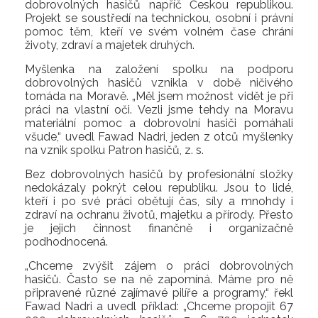
dobrovolných hasičů napříč Českou republikou.
Projekt se soustředí na technickou, osobní i právní
pomoc těm, kteří ve svém volném čase chrání
životy, zdraví a majetek druhých.
Myšlenka na založení spolku na podporu
dobrovolných hasičů vznikla v době ničivého
tornáda na Moravě. „Měl jsem možnost vidět je při
práci na vlastní oči. Vezli jsme tehdy na Moravu
materiální pomoc a dobrovolní hasiči pomáhali
všude,“ uvedl Fawad Nadri, jeden z otců myšlenky
na vznik spolku Patron hasičů, z. s.
Bez dobrovolných hasičů by profesionální složky
nedokázaly pokrýt celou republiku. Jsou to lidé,
kteří i po své práci obětují čas, síly a mnohdy i
zdraví na ochranu životů, majetku a přírody. Přesto
je jejich činnost finančně i organizačně
podhodnocená.
„Chceme zvýšit zájem o práci dobrovolných
hasičů. Často se na ně zapomíná. Máme pro ně
připravené různé zajímavé pilíře a programy,“ řekl
Fawad Nadri a uvedl příklad: „Chceme propojit 67