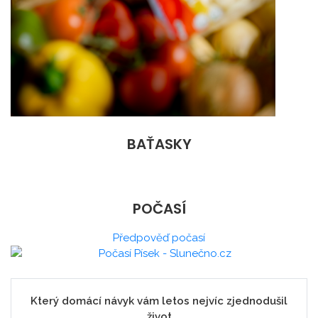
BAŤASKY
POČASÍ
Předpověď počasí
Který domácí návyk vám letos nejvíc zjednodušil
život