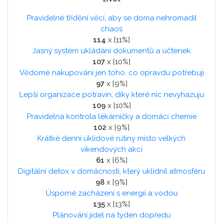
Pravidelné třídění věcí, aby se doma nehromadil
chaos
114
x [11%]
Jasný systém ukládání dokumentů a účtenek
107
x [10%]
Vědomé nakupování jen toho, co opravdu potřebuji
97
x [9%]
Lepší organizace potravin, díky které nic nevyhazuju
109
x [10%]
Pravidelná kontrola lékárničky a domácí chemie
102
x [9%]
Krátké denní úklidové rutiny místo velkých
víkendových akcí
61
x [6%]
Digitální detox v domácnosti, který uklidnil atmosféru
98
x [9%]
Úsporné zacházení s energií a vodou
135
x [13%]
Plánování jídel na týden dopředu