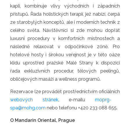
kapli, kombinuje vlivy východních i západních
přístupů. Řada holistických terapií, jež nabízí, čerpá
ze starobylých konceptů, ale i moderních technik z
celého světa. Návštěvníci si zde mohou dopřát
luxusní procedury v komfortních místnostech a
následně relaxovat v odpočinkové zóně. Pro
hotelové hosty i širokou veřejnost je v této oáze
klidu uprostřed pražské Malé Strany k dispozici
řada exkluzivních procedur, tělových peelingů,
obličejových masáží a wellness programů.
Rezervace lze provádět prostřednictvím oficiálních
webových stránek
, e-mailu
moprg-
spa@mohg.com
nebo telefonu +420 233 088 655.
O Mandarin Oriental, Prague