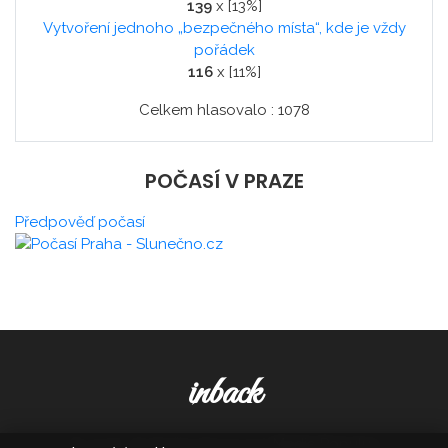
139
x [13%]
Vytvoření jednoho „bezpečného místa“, kde je vždy
pořádek
116
x [11%]
Celkem hlasovalo : 1078
POČASÍ V PRAZE
Předpověď počasí
inback
© 2026. All Rights Reserved,
Media Populus