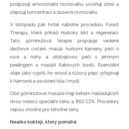
podporují emocionální rovnováhu, uvolňují stres a
zlepšují koncentraci a duševní rovnováhu.
V listopadu pak hotel nabídne proceduru Forest
Therapy, která přináší hluboký klid a regeneraci.
Tato 90minutová terapie propojuje vedené
dechové cvičení, masáž horkými kameny, péči o
ruce a nohy a obličejovou péči s jemným
peelingem a masáží tlakových bodů. Esenciální
oleje, jako cypřiš, ho wood a růžový pepř, přispívají
k harmonii a osvěžení těla i mysli.
Obě 90minutové masáže mají během následujících
dvou měsíců speciální cenu, 4 862 CZK. Procedury
nejsou vhodné pro těhotné ženy.
Nealko koktejl, který pomáhá