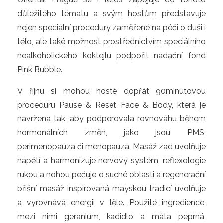
důležitého tématu a svým hostům představuje
nejen speciální procedury zaměřené na péči o duši i
tělo, ale také možnost prostřednictvím speciálního
nealkoholického koktejlu podpořit nadační fond
Pink Bubble.
V říjnu si mohou hosté dopřát 90minutovou
proceduru Pause & Reset Face & Body, která je
navržena tak, aby podporovala rovnováhu během
hormonálních změn, jako jsou PMS,
perimenopauza či menopauza. Masáž zad uvolňuje
napětí a harmonizuje nervový systém, reflexologie
rukou a nohou pečuje o suché oblasti a regenerační
břišní masáž inspirovaná mayskou tradicí uvolňuje
a vyrovnává energii v těle. Použité ingredience,
mezi nimi geranium, kadidlo a máta peprná,