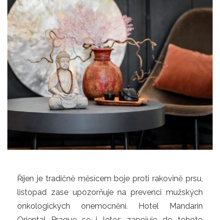
Říjen je tradičně měsícem boje proti rakovině prsu,
listopad zase upozorňuje na prevenci mužských
onkologických onemocnění. Hotel Mandarin
Oriental Prague se i letos zapojuje do tohoto