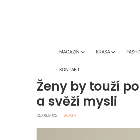
MAGAZÍN
KRÁSA
FASH
KONTAKT
Ženy by touží p
a svěží mysli
20.06.2025
VLASY