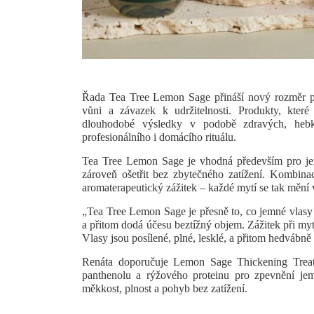
Řada Tea Tree Lemon Sage přináší nový rozměr péč
vůni a závazek k udržitelnosti. Produkty, kter
dlouhodobé výsledky v podobě zdravých, hebký
profesionálního i domácího rituálu.
Tea Tree Lemon Sage
je vhodná především pro jem
zároveň ošetřit bez zbytečného zatížení. Kombinace
aromaterapeutický zážitek – každé m
ytí se tak mění 
„Tea Tree Lemon Sage je přesně to, co jemné vlasy p
a přitom dodá účesu beztížný objem. Zážitek při myt
Vlasy jsou posílené, plné, lesklé, a přitom hedváb
Renáta doporučuje Lemon Sage Thickening Treat
panthenolu a rýžového proteinu pro zpevnění j
měkkost, plnost a pohyb bez zatížení.