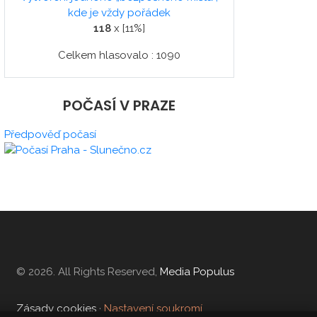
kde je vždy pořádek
118
x [11%]
Celkem hlasovalo : 1090
POČASÍ V PRAZE
Předpověď počasí
© 2026. All Rights Reserved,
Media Populus
Zásady cookies
·
Nastavení soukromí