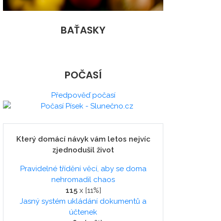
BAŤASKY
POČASÍ
Předpověď počasí
Který domácí návyk vám letos nejvíc
zjednodušil život
Pravidelné třídění věcí, aby se doma
nehromadil chaos
115
x [11%]
Jasný systém ukládání dokumentů a
účtenek