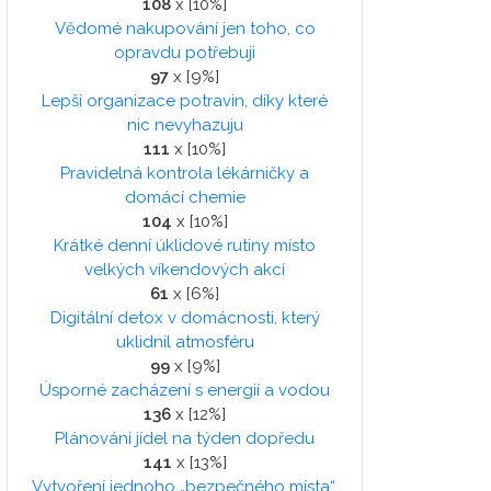
108
x [10%]
Vědomé nakupování jen toho, co
opravdu potřebuji
97
x [9%]
Lepší organizace potravin, díky které
nic nevyhazuju
111
x [10%]
Pravidelná kontrola lékárničky a
domácí chemie
104
x [10%]
Krátké denní úklidové rutiny místo
velkých víkendových akcí
61
x [6%]
Digitální detox v domácnosti, který
uklidnil atmosféru
99
x [9%]
Úsporné zacházení s energií a vodou
136
x [12%]
Plánování jídel na týden dopředu
141
x [13%]
Vytvoření jednoho „bezpečného místa“,