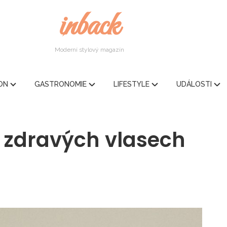
inback
Moderní stylový magazín
ION
GASTRONOMIE
LIFESTYLE
UDÁLOSTI
o zdravých vlasech