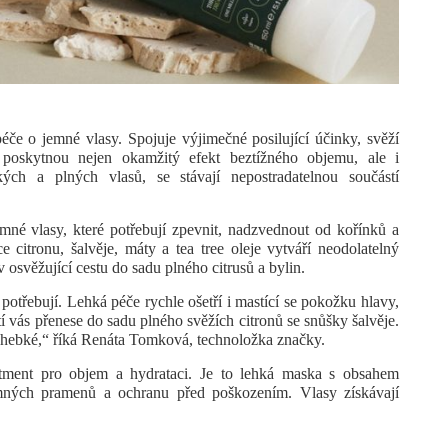
e o jemné vlasy. Spojuje výjimečné posilující účinky, svěží
é poskytnou nejen
okamžitý efekt beztížného objemu
, ale i
ch a plných vlasů, se stávají nepostradatelnou součástí
né vlasy, které potřebují
zpevnit, nadzvednout od kořínků a
 citronu, šalvěje, máty a tea tree oleje vytváří neodolatelný
v osvěžující cestu do sadu plného citrusů a bylin.
otřebují. Lehká péče rychle ošetří i mastící se pokožku hlavy,
í vás přenese do sadu plného svěžích citronů se snůšky šalvěje.
ně hebké,“ říká Renáta Tomková, technoložka značky.
ment pro objem a hydrataci. Je to
lehká maska s obsahem
emných pramenů
a ochranu před poškozením. Vlasy získávají