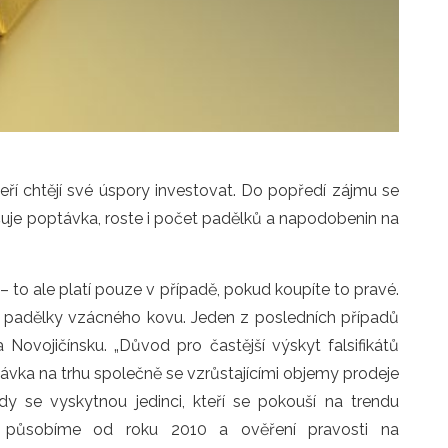
teří chtějí své úspory investovat. Do popředí zájmu se
uje poptávka, roste i počet padělků a napodobenin na
 to ale platí pouze v případě, pokud koupíte to pravé.
í padělky vzácného kovu. Jeden z posledních případů
a Novojičínsku. „Důvod pro častější výskyt falsifikátů
ptávka na trhu společně se vzrůstajícími objemy prodeje
dy se vyskytnou jedinci, kteří se pokouší na trendu
 působíme od roku 2010 a ověření pravosti na