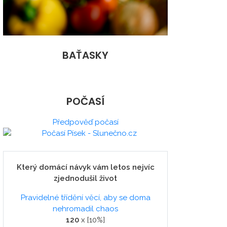
BAŤASKY
POČASÍ
Předpověď počasí
Který domácí návyk vám letos nejvíc
zjednodušil život
Pravidelné třídění věcí, aby se doma
nehromadil chaos
120
x [10%]