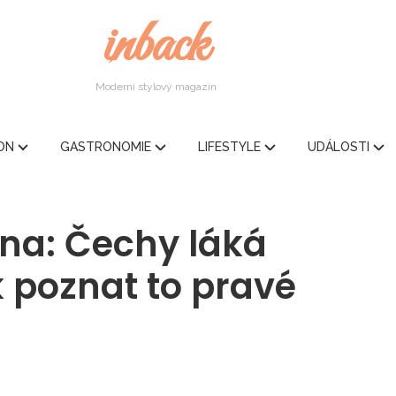
inback
Moderní stylový magazín
ION
GASTRONOMIE
LIFESTYLE
UDÁLOSTI
dna: Čechy láká
k poznat to pravé