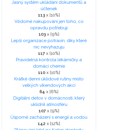
Jasný systém ukládání dokumentů a
účtenek
113
x [10%]
Vědomé nakupování jen toho, co
opravdu potřebuji
103
x [9%]
Lepší organizace potravin, díky které
nic nevyhazuju
117
x [10%]
Pravidelná kontrola lékárničky a
domácí chemie
110
x [10%]
Krátké denní úklidové rutiny místo
velkých víkendových akcí
64
x [6%]
Digitální detox v domácnosti, který
uklidnil atmosféru
107
x [9%]
Úsporné zacházení s energií a vodou
142
x [12%]