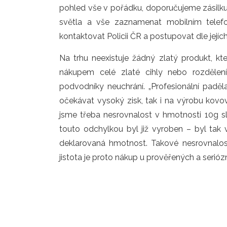
pohled vše v pořádku, doporučujeme zásil
světla a vše zaznamenat mobilním telef
kontaktovat Policii ČR a postupovat dle jejíc
Na trhu neexistuje žádný zlatý produkt, k
nákupem celé zlaté cihly nebo rozdělen
podvodníky neuchrání. „Profesionální paděla
očekávat vysoký zisk, tak i na výrobu kov
jsme třeba nesrovnalost v hmotnosti 10g sli
touto odchylkou byl již vyroben – byl tak
deklarovaná hmotnost. Takové nesrovnalost
jistota je proto nákup u prověřených a serióz