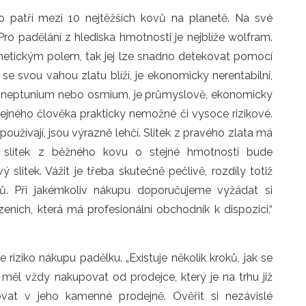
o patří mezi 10 nejtěžších kovů na planetě. Na své
ro padělání z hlediska hmotnosti je nejblíže wolfram.
netickým polem, tak jej lze snadno detekovat pomocí
 se svou vahou zlatu blíží, je ekonomicky nerentabilní,
ium, neptunium nebo osmium, je průmyslově, ekonomicky
čejného člověka prakticky nemožné či vysoce rizikové.
používají, jsou výrazně lehčí. Slitek z pravého zlata má
 slitek z běžného kovu o stejné hmotnosti bude
slitek. Vážit je třeba skutečně pečlivě, rozdíly totiž
ů. Při jakémkoliv nákupu doporučujeme vyžádat si
zeních, která má profesionální obchodník k dispozici,“
e riziko nákupu padělku. „Existuje několik kroků, jak se
měl vždy nakupovat od prodejce, který je na trhu již
ovat v jeho kamenné prodejně. Ověřit si nezávislé