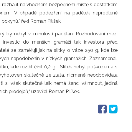
ku rozbalit na vhodném bezpečném místě s dostatkem
onem. V případě podezření na padělek neprodleně
h pokynů,“ řekl Roman Pilíšek.
terý by nebyl v minulosti padělán. Rozhodování mezi
í investic do menších gramáží tak investora před
telé se zaměřují jak na slitky o váze 250 g, kde lze
ových napodobenin v nízkých gramážích. Zaznamenali
tku, kde rozdíl činil 0,2 g. Slitek nebyl poškozen a s
 vyhotoven skutečně ze zlata, nicméně neodpovídala
i si však skutečně laik nemá šanci všimnout, jediná
ních prodejců,“ uzavřel Roman Pilíšek.