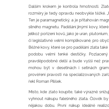
Dalším krokem je kontrola hmotnosti. Zlat
rozměry je tedy opravdu neobvykle těžké. „P
Ten je paramagnetický, a je přitahován mag
silného magnetu. Padělání jinými kovy, které
jelikož pořízení kovů, jako je uran, pluton
či legislativně velmi komplikované, pro oby
Běžné kovy, které se pro padělání zlata také 
podobu velmi tenké destičky. Pozlacený
pravděpodobně delší a bude vyšší než pravý 
mohou být v desetinách i setinách gram
prověření pravosti na specializovaných zaří
řekl Roman Pilíšek.
Místo, kde zlato koupíte, také výrazně snižuj
vyhnout nákupu falešného zlata. Člověk by 
nějakou dobu. První nákup ideálně realiz