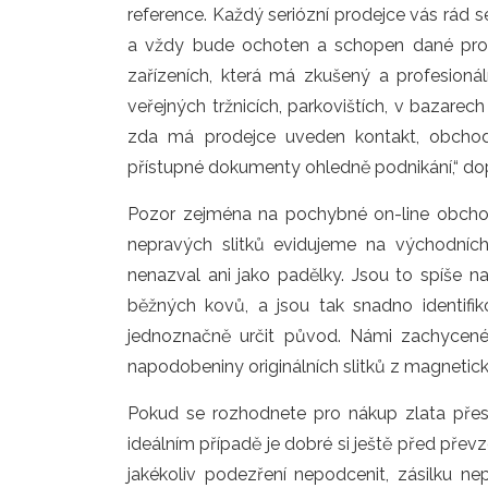
reference. Každý seriózní prodejce vás rád 
a vždy bude ochoten a schopen dané prod
zařízeních, která má zkušený a profesioná
veřejných tržnicích, parkovištích, v bazare
zda má prodejce uveden kontakt, obchod
přístupné dokumenty ohledně podnikání,“ dop
Pozor zejména na pochybné on-line obcho
nepravých slitků evidujeme na východních
nenazval ani jako padělky. Jsou to spíše n
běžných kovů, a jsou tak snadno identifi
jednoznačně určit původ. Námi zachycené
napodobeniny originálních slitků z magnetick
Pokud se rozhodnete pro nákup zlata přes in
ideálním případě je dobré si ještě před přev
jakékoliv podezření nepodcenit, zásilku ne