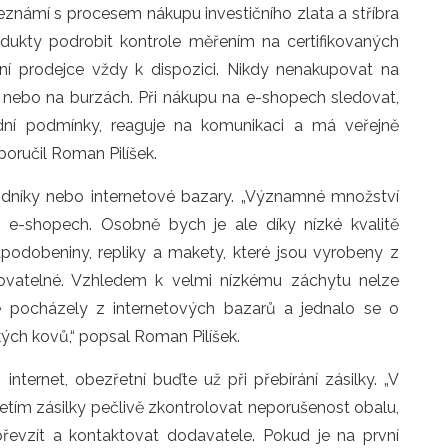
seznámí s procesem nákupu investičního zlata a stříbra
ukty podrobit kontrole měřením na certifikovaných
lní prodejce vždy k dispozici. Nikdy nenakupovat na
ch nebo na burzách. Při nákupu na e-shopech sledovat,
ní podmínky, reaguje na komunikaci a má veřejně
oručil Roman Pilíšek.
dníky nebo internetové bazary. „Významné množství
 e-shopech. Osobně bych je ale díky nízké kvalitě
apodobeniny, repliky a makety, které jsou vyrobeny z
kovatelné. Vzhledem k velmi nízkému záchytu nelze
 pocházely z internetových bazarů a jednalo se o
ých kovů,“ popsal Roman Pilíšek.
ternet, obezřetní buďte už při přebírání zásilky. „V
zetím zásilky pečlivě zkontrolovat neporušenost obalu,
převzít a kontaktovat dodavatele. Pokud je na první