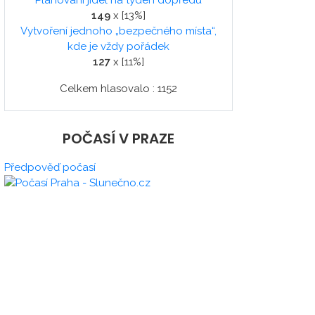
Plánování jídel na týden dopředu
149
x [13%]
Vytvoření jednoho „bezpečného místa“,
kde je vždy pořádek
127
x [11%]
Celkem hlasovalo : 1152
POČASÍ V PRAZE
Předpověď počasí