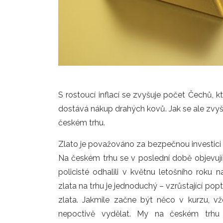
S rostoucí inflací se zvyšuje počet Čechů, k
dostává nákup drahých kovů. Jak se ale zvyš
českém trhu.
Zlato je považováno za bezpečnou investici –
Na českém trhu se v poslední době objevuj
policisté odhalili v květnu letošního roku n
zlata na trhu je jednoduchý – vzrůstající po
zlata. Jakmile začne být něco v kurzu, vž
nepoctivě vydělat. My na českém trhu