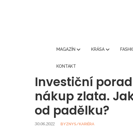
MAGAZÍN
KRÁSA
FASH
KONTAKT
Investiční pora
nákup zlata. Ja
od padělku?
30.06.2022
BYZNYS/KARIÉRA