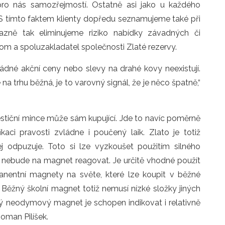
e pro nás samozřejmostí. Ostatně asi jako u každého
 S tímto faktem klienty dopředu seznamujeme také při
azně tak eliminujeme riziko nabídky závadných či
om a spoluzakladatel společnosti Zlaté rezervy.
dné akční ceny nebo slevy na drahé kovy neexistují.
na trhu běžná, je to varovný signál, že je něco špatně,“
stiční mince může sám kupující. Jde to navíc poměrně
aci pravosti zvládne i poučený laik. Zlato je totiž
j odpuzuje. Toto si lze vyzkoušet použitím silného
ž nebude na magnet reagovat. Je určitě vhodné použít
anentní magnety na světe, které lze koupit v běžné
 Běžný školní magnet totiž nemusí nízké složky jiných
 neodymový magnet je schopen indikovat i relativně
Roman Pilíšek.