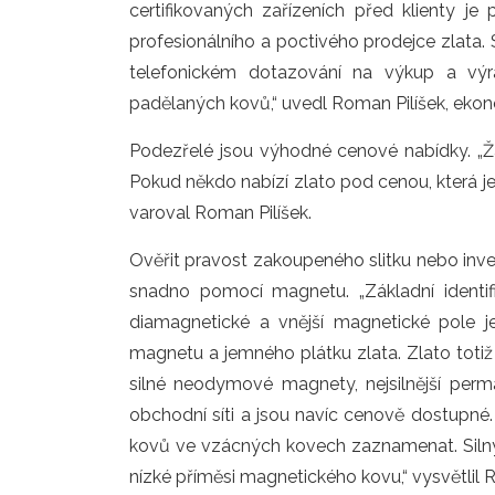
certifikovaných zařízeních před klienty j
profesionálního a poctivého prodejce zlata.
telefonickém dotazování na výkup a výr
padělaných kovů,“ uvedl Roman Pilíšek, ekon
Podezřelé jsou výhodné cenové nabídky. „Žá
Pokud někdo nabízí zlato pod cenou, která je 
varoval Roman Pilíšek.
Ověřit pravost zakoupeného slitku nebo inve
snadno pomocí magnetu. „Základní identifik
diamagnetické a vnější magnetické pole je
magnetu a jemného plátku zlata. Zlato toti
silné neodymové magnety, nejsilnější perm
obchodní síti a jsou navíc cenově dostupné.
kovů ve vzácných kovech zaznamenat. Silný
nízké příměsi magnetického kovu,“ vysvětlil 