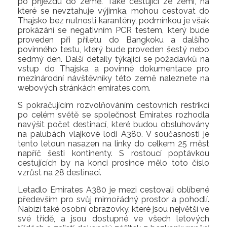
po příjezdu do země. Také cestující ze zemí, na
které se nevztahuje výjimka, mohou cestovat do
Thajsko bez nutnosti karantény, podmínkou je však
prokázání se negativním PCR testem, který bude
proveden při příletu do Bangkoku a dalšího
povinného testu, který bude proveden šestý nebo
sedmý den. Další detaily týkající se požadavků na
vstup do Thajska a povinné dokumentace pro
mezinárodní návštěvníky této země naleznete na
webových stránkách emirates.com.
S pokračujícím rozvolňováním cestovních restrikcí
po celém světě se společnost Emirates rozhodla
navýšit počet destinací, které budou obsluhovány
na palubách vlajkové lodi A380. V současnosti je
tento letoun nasazen na linky do celkem 25 měst
napříč šesti kontinenty. S rostoucí poptávkou
cestujících by na konci prosince mělo toto číslo
vzrůst na 28 destinací.
Letadlo Emirates A380 je mezi cestovali oblíbené
především pro svůj mimořádný prostor a pohodlí.
Nabízí také osobní obrazovky, které jsou největší ve
své třídě, a jsou dostupné ve všech letových