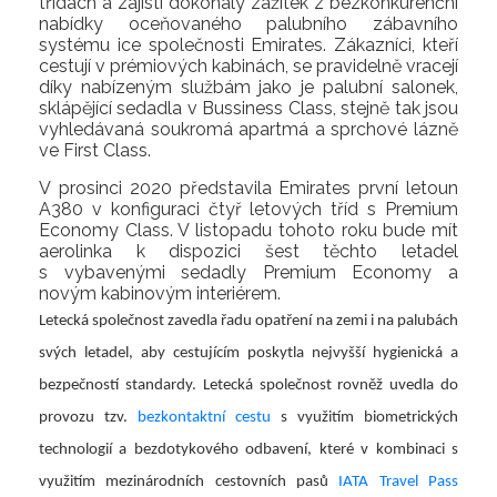
třídách a zajistí dokonalý zážitek z bezkonkurenční
nabídky oceňovaného palubního zábavního
systému ice společnosti Emirates. Zákazníci, kteří
cestují v prémiových kabinách, se pravidelně vracejí
díky nabízeným službám jako je palubní salonek,
sklápějící sedadla v Bussiness Class, stejně tak jsou
vyhledávaná soukromá apartmá a sprchové lázně
ve First Class.
V prosinci 2020 představila Emirates první letoun
A380 v konfiguraci čtyř letových tříd s Premium
Economy Class. V listopadu tohoto roku bude mít
aerolinka k dispozici šest těchto letadel
s vybavenými sedadly Premium Economy a
novým kabinovým interiérem.
Letecká společnost zavedla řadu opatření na zemi i na palubách
svých letadel, aby cestujícím poskytla nejvyšší
hygienická a
bezpečností standardy
. Letecká společnost rovněž uvedla do
provozu tzv.
bezkontaktní cestu
s využitím biometrických
technologií a bezdotykového odbavení, které v kombinaci s
využitím mezinárodních cestovních pasů
IATA Travel Pass