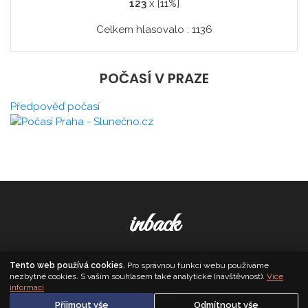
123
x [11%]
Celkem hlasovalo : 1136
POČASÍ V PRAZE
Předpověď počasí
inback
© 2026. All Rights Reserved,
Media Populus
Tento web používá cookies.
Pro správnou funkci webu používáme
nezbytné cookies. S vaším souhlasem také analytické (návštěvnost).
Více
informací
Zásady cookies
·
Nastavení soukromí
Přijmout vše
Odmítnout vše