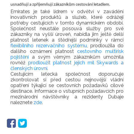
usnadňují a zpříjemňují zákazníkům cestování letadlem.
Emirates je také lídrem v odvětví v zavádění
inovativních produktů a služeb, které odrážejí
potřeby cestujících v tomto dynamickém období.
Společnost neustále posouvá služby pro své
zákazníky na vyšší úroveň, nabídla jim ještě delší
platnost letenek a štědřejší podmínky v rámci
flexibilního rezervačního systému
, prodloužila do
dalšího oznámení platnost
cestovního multirisk
pojištění
a svým věrným zákazníkům umožnila
rovněž
prodloužit platnost jejich mil Skywards a
členských úrovní
.
Cestujícím letecká společnost doporučuje
zkontrolovat si před cestou nejnovější vládní
opatření týkající se cestovních požadavků cílové
destinace. Informace o vstupních požadavcích pro
mezinárodní návštěvníky a rezidenty Dubaje
naleznete
zde
.