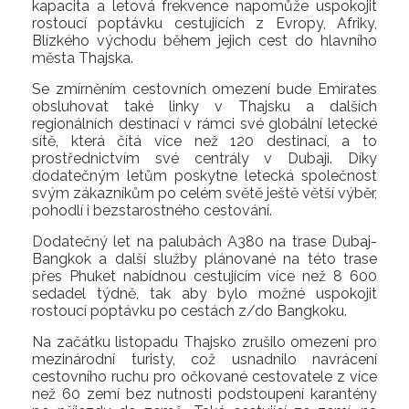
kapacita a letová frekvence napomůže uspokojit
rostoucí poptávku cestujících z Evropy, Afriky,
Blízkého východu během jejich cest do hlavního
města Thajska.
Se zmírněním cestovních omezení bude Emirates
obsluhovat také linky v Thajsku a dalších
regionálních destinací v rámci své globální letecké
sítě, která čítá více než 120 destinací, a to
prostřednictvím své centrály v Dubaji. Díky
dodatečným letům poskytne letecká společnost
svým zákazníkům po celém světě ještě větší výběr,
pohodlí i bezstarostného cestování.
Dodatečný let na palubách A380 na trase Dubaj-
Bangkok a další služby plánované na této trase
přes Phuket nabídnou cestujícím více než 8 600
sedadel týdně, tak aby bylo možné uspokojit
rostoucí poptávku po cestách z/do Bangkoku.
Na začátku listopadu Thajsko zrušilo omezení pro
mezinárodní turisty, což usnadnilo navrácení
cestovního ruchu pro očkované cestovatele z více
než 60 zemí bez nutnosti podstoupení karantény