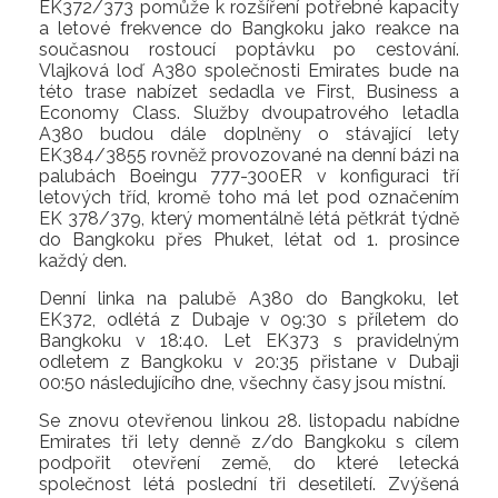
EK372/373 pomůže k rozšíření potřebné kapacity
a letové frekvence do Bangkoku jako reakce na
současnou rostoucí poptávku po cestování.
Vlajková loď A380 společnosti Emirates bude na
této trase nabízet sedadla ve First, Business a
Economy Class. Služby dvoupatrového letadla
A380 budou dále doplněny o stávající lety
EK384/3855 rovněž provozované na denní bázi na
palubách Boeingu 777-300ER v konfiguraci tří
letových tříd, kromě toho má let pod označením
EK 378/379, který momentálně létá pětkrát týdně
do Bangkoku přes Phuket, létat od 1. prosince
každý den.
Denní linka na palubě A380 do Bangkoku, let
EK372, odlétá z Dubaje v 09:30 s příletem do
Bangkoku v 18:40. Let EK373 s pravidelným
odletem z Bangkoku v 20:35 přistane v Dubaji
00:50 následujícího dne, všechny časy jsou místní.
Se znovu otevřenou linkou 28. listopadu nabídne
Emirates tři lety denně z/do Bangkoku s cílem
podpořit otevření země, do které letecká
společnost létá poslední tři desetiletí. Zvýšená