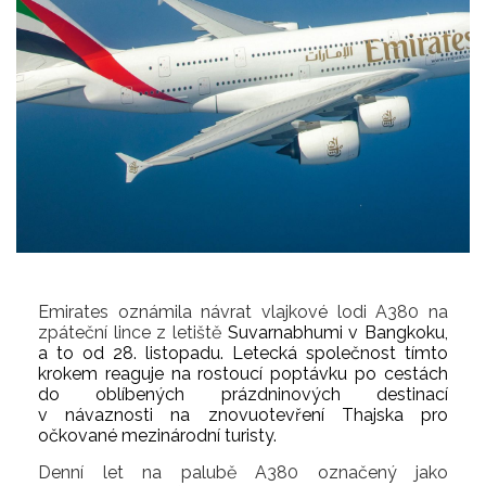
Emirates oznámila návrat vlajkové lodi A380 na
zpáteční lince z letiště
Suvarnabhumi v Bangkoku,
a to od 28. listopadu. Letecká společnost tímto
krokem reaguje na rostoucí poptávku po cestách
do oblíbených prázdninových destinací
v návaznosti na znovuotevření Thajska pro
očkované mezinárodní turisty.
Denní let na palubě A380 označený jako