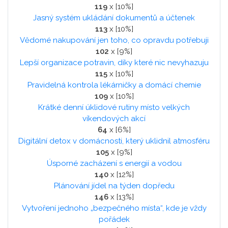
119
x [10%]
Jasný systém ukládání dokumentů a účtenek
113
x [10%]
Vědomé nakupování jen toho, co opravdu potřebuji
102
x [9%]
Lepší organizace potravin, díky které nic nevyhazuju
115
x [10%]
Pravidelná kontrola lékárničky a domácí chemie
109
x [10%]
Krátké denní úklidové rutiny místo velkých
víkendových akcí
64
x [6%]
Digitální detox v domácnosti, který uklidnil atmosféru
105
x [9%]
Úsporné zacházení s energií a vodou
140
x [12%]
Plánování jídel na týden dopředu
146
x [13%]
Vytvoření jednoho „bezpečného místa“, kde je vždy
pořádek