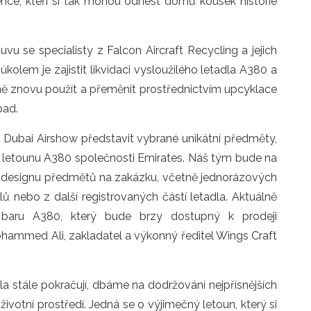
nce, kteří si tak mohou odnést domů kousek historie
u se specialisty z Falcon Aircraft Recycling a jejich
úkolem je zajistit likvidaci vysloužilého letadla A380 a
edně znovu použít a přeměnit prostřednictvím upcyklace
pad.
Dubai Airshow představit vybrané unikátní předměty,
o letounu A380 společnosti Emirates. Náš tým bude na
ti designu předmětů na zakázku, včetně jednorázových
 nebo z další registrovaných částí letadla. Aktuálně
baru A380, který bude brzy dostupný k prodeji
ohammed Ali, zakladatel a výkonný ředitel Wings Craft
la stále pokračují, dbáme na dodržování nejpřísnějších
votní prostředí. Jedná se o výjimečný letoun, který si