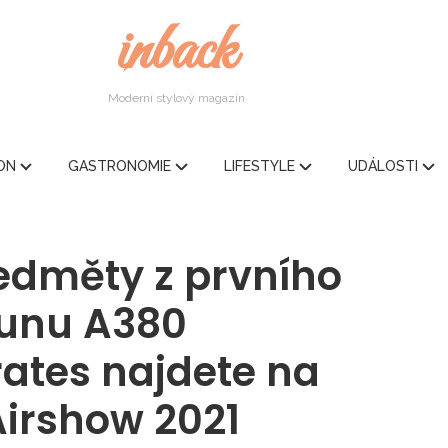
inback
Moderní stylový magazín
ION
GASTRONOMIE
LIFESTYLE
UDÁLOSTI
edměty z prvního
ounu A380
rates najdete na
Airshow 2021