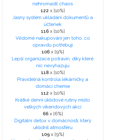
nehromadil chaos
122
x [10%]
Jasný systém ukládání dokumentů a
účtenek
116
x [10%]
Vědomé nakupování jen toho, co
opravdu potřebuji
106
x [9%]
Lepší organizace potravin, díky které
nic nevyhazuju
118
x [10%]
Pravidelná kontrola lékárničky a
domácí chemie
112
x [10%]
Krátké denní úklidové rutiny místo
velkých víkendových akcí
66
x [6%]
Digitální detox v domácnosti, který
uklidnil atmosféru
109
x [9%]