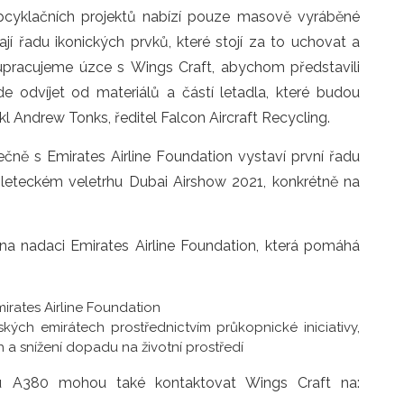
upcyklačních projektů nabízí pouze masově vyráběné
jí řadu ikonických prvků, které stojí za to uchovat a
lupracujeme úzce s Wings Craft, abychom představili
e odvíjet od materiálů a částí letadla, které budou
kl Andrew Tonks, ředitel Falcon Aircraft Recycling.
ečně s Emirates Airline Foundation vystaví první řadu
leteckém veletrhu Dubai Airshow 2021, konkrétně na
a nadaci Emirates Airline Foundation, která pomáhá
irates Airline Foundation
ých emirátech prostřednictvím průkopnické iniciativy,
 snížení dopadu na životní prostředí
u A380 mohou také kontaktovat Wings Craft na: