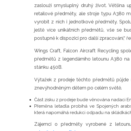
zaslouží smysluplný druhý život. Většina 
retailové předměty, ale stroje typu A380 ma
vyrobit z nich i jednotkové předměty. Spo
ještě více unikátních předmětů, vše se bud
postupně k dispozici pro další zpracování,“ ře
Wings Craft, Falcon Aircraft Recycling spol
předmětů z legendárního letounu A380 na 
stánku 450B.
Výtažek z prodeje těchto předmětů půjde n
znevýhodněným dětem po celém světě.
Část zisku z prodeje bude věnována nadaci Em
Přeměna letadla probíhá ve Spojených arabsk
která napomáhá redukci odpadu na skládkách a
Zájemci o předměty vyrobené z letoun