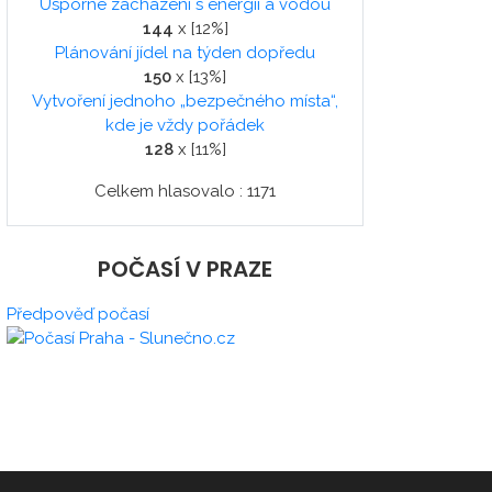
Úsporné zacházení s energií a vodou
144
x [12%]
Plánování jídel na týden dopředu
150
x [13%]
Vytvoření jednoho „bezpečného místa“,
kde je vždy pořádek
128
x [11%]
Celkem hlasovalo : 1171
POČASÍ V PRAZE
Předpověď počasí