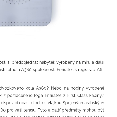
nosti si předobjednat nábytek vyrobený na míru a další
stí letadla A380 společnosti Emirates s registrací A6-
 podvozkového kola A380? Nebo na hodiny vyrobené
k z pozlaceného loga Emirates z First Class kabiny?
 dispozici ocas letadla s vlajkou Spojených arabských
80 pro vaši terasu. Tyto a další předměty mohou být