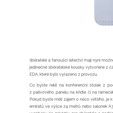
běratelé a fanoušci letectví mají nyní mož
S
jedinečné sběratelské kousky vytvořené z čá
EDA, které bylo vyřazeno z provozu.
Co byste řekli na konferenční stolek z
z palivového panelu na křídle či na rámeče
Pokud byste měli zájem o něco většího, je k
emirátů ve výšce 24 metrů nebo salonek A3