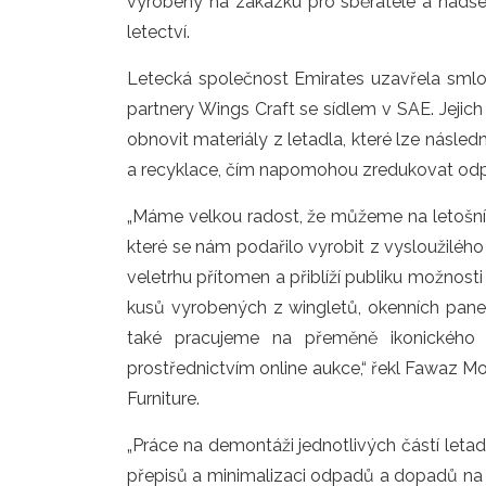
vyrobeny na zakázku pro sběratele a nadše
letectví.
Letecká společnost Emirates uzavřela smlouv
partnery Wings Craft se sídlem v SAE. Jejich 
obnovit materiály z letadla, které lze násl
a recyklace, čím napomohou zredukovat od
„Máme velkou radost, že můžeme na letošní 
které se nám podařilo vyrobit z vysloužiléh
veletrhu přítomen a přiblíží publiku možnos
kusů vyrobených z wingletů, okenních panelů
také pracujeme na přeměně ikonického 
prostřednictvím online aukce,“ řekl Fawaz M
Furniture.
„Práce na demontáži jednotlivých částí letad
přepisů a minimalizaci odpadů a dopadů na ži