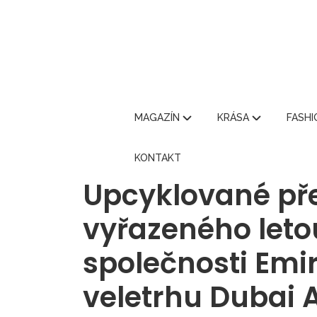
MAGAZÍN
KRÁSA
FASH
KONTAKT
Upcyklované př
vyřazeného let
společnosti Emi
veletrhu Dubai 