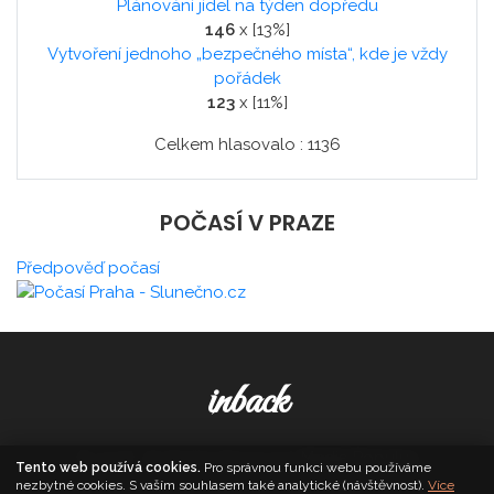
Plánování jídel na týden dopředu
146
x [13%]
Vytvoření jednoho „bezpečného místa“, kde je vždy
pořádek
123
x [11%]
Celkem hlasovalo : 1136
POČASÍ V PRAZE
Předpověď počasí
inback
© 2026. All Rights Reserved,
Media Populus
Tento web používá cookies.
Pro správnou funkci webu používáme
nezbytné cookies. S vaším souhlasem také analytické (návštěvnost).
Více