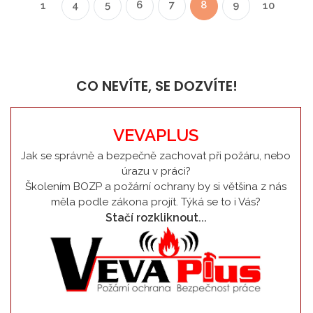
4
5
6
7
8
9
1
10
CO NEVÍTE, SE DOZVÍTE!
VEVAPLUS
Jak se správně a bezpečně zachovat při požáru, nebo
úrazu v práci?
Školením BOZP a požární ochrany by si většina z nás
měla podle zákona projít. Týká se to i Vás?
Stačí rozkliknout...