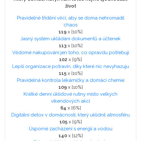
život
Pravidelné třídění věcí, aby se doma nehromadil
chaos
119
x [10%]
Jasný systém ukládání dokumentů a účtenek
113
x [10%]
Vědomé nakupování jen toho, co opravdu potřebuji
102
x [9%]
Lepší organizace potravin, díky které nic nevyhazuju
115
x [10%]
Pravidelná kontrola lékárničky a domácí chemie
109
x [10%]
Krátké denní úklidové rutiny místo velkých
víkendových akcí
64
x [6%]
Digitální detox v domácnosti, který uklidnil atmosféru
105
x [9%]
Úsporné zacházení s energií a vodou
140
x [12%]