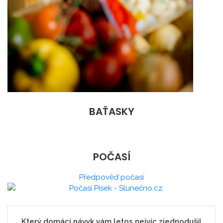
BAŤASKY
POČASÍ
Předpověď počasí
Který domácí návyk vám letos nejvíc zjednodušil