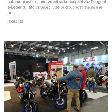
automobilové historie, zrodil se koncepční vůz Peugeot
e-Legend. Tato vzrušující vize budoucnosti ztělesňuje
pot...
16.09.2022