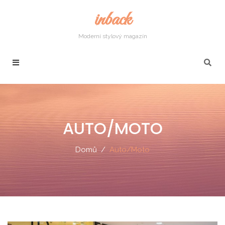
inback
Moderní stylový magazín
AUTO/MOTO
Domů
Auto/Moto