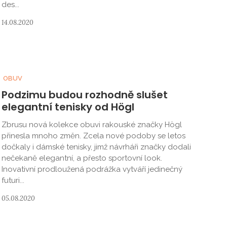
des...
14.08.2020
OBUV
Podzimu budou rozhodně slušet
elegantní tenisky od Högl
Zbrusu nová kolekce obuvi rakouské značky Högl
přinesla mnoho změn. Zcela nové podoby se letos
dočkaly i dámské tenisky, jimž návrháři značky dodali
nečekaně elegantní, a přesto sportovní look.
Inovativní prodloužená podrážka vytváří jedinečný
futuri...
05.08.2020