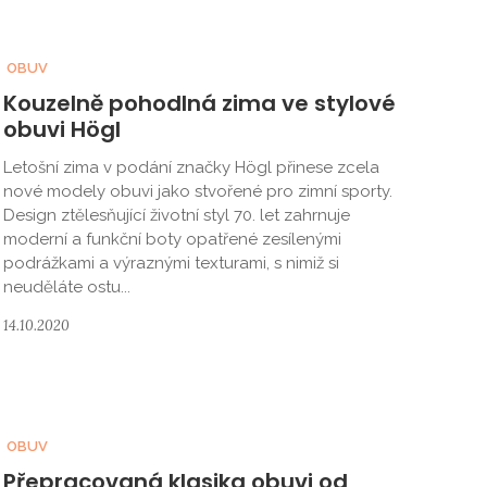
OBUV
Kouzelně pohodlná zima ve stylové
obuvi Högl
Letošní zima v podání značky Högl přinese zcela
nové modely obuvi jako stvořené pro zimní sporty.
Design ztělesňující životní styl 70. let zahrnuje
moderní a funkční boty opatřené zesílenými
podrážkami a výraznými texturami, s nimiž si
neuděláte ostu...
14.10.2020
OBUV
Přepracovaná klasika obuvi od