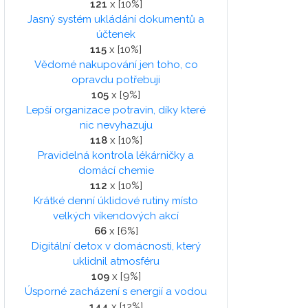
121
x [10%]
Jasný systém ukládání dokumentů a
účtenek
115
x [10%]
Vědomé nakupování jen toho, co
opravdu potřebuji
105
x [9%]
Lepší organizace potravin, díky které
nic nevyhazuju
118
x [10%]
Pravidelná kontrola lékárničky a
domácí chemie
112
x [10%]
Krátké denní úklidové rutiny místo
velkých víkendových akcí
66
x [6%]
Digitální detox v domácnosti, který
uklidnil atmosféru
109
x [9%]
Úsporné zacházení s energií a vodou
144
x [12%]