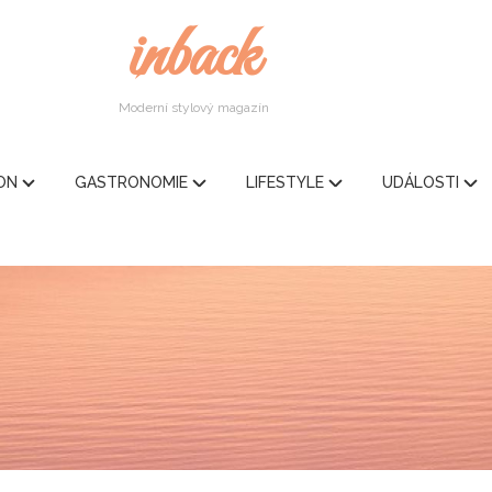
inback
Moderní stylový magazín
ION
GASTRONOMIE
LIFESTYLE
UDÁLOSTI