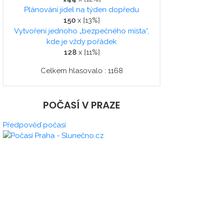
Plánování jídel na týden dopředu
150
x [13%]
Vytvoření jednoho „bezpečného místa“,
kde je vždy pořádek
128
x [11%]
Celkem hlasovalo : 1168
POČASÍ V PRAZE
Předpověď počasí