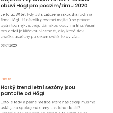
obuvi Högl pro podzim/zimu 2020
Je to už 85 let, kdy byla založena rakouská rodinná
firma Högl. Již několik generací majitelů se právem
pyšní tou nejkvalitnější dámskou obuví na trhu. Vášeň
pro detail je klíčovou vlastností, díky které slaví
značka úspěchy po celém světě. To by vša...
06.07.2020
OBUV
Horký trend letní sezóny jsou
pantofle od Högl
Léto je tady a parné měsíce, které nás čekají, musíme
ustát jako spokojené dámy. Jak toho docílit?