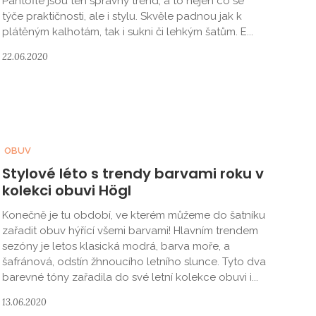
Pantofle jsou ten správný trend, a to nejen co se
týče praktičnosti, ale i stylu. Skvěle padnou jak k
plátěným kalhotám, tak i sukni či lehkým šatům. E...
22.06.2020
OBUV
Stylové léto s trendy barvami roku v
kolekci obuvi Högl
Konečně je tu období, ve kterém můžeme do šatníku
zařadit obuv hýřící všemi barvami! Hlavním trendem
sezóny je letos klasická modrá, barva moře, a
šafránová, odstín žhnoucího letního slunce. Tyto dva
barevné tóny zařadila do své letní kolekce obuvi i...
13.06.2020