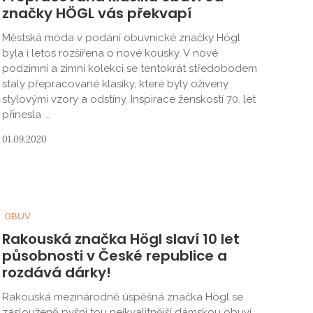
značky HÖGL vás překvapí
Městská móda v podání obuvnické značky Högl
byla i letos rozšířena o nové kousky. V nové
podzimní a zimní kolekci se tentokrát středobodem
staly přepracované klasiky, které byly oživeny
stylovými vzory a odstíny. Inspirace ženskostí 70. let
přinesla ...
01.09.2020
OBUV
Rakouská značka Högl slaví 10 let
působnosti v České republice a
rozdává dárky!
Rakouská mezinárodně úspěšná značka Högl se
zaslouženě pyšní tou nejkvalitnější dámskou obuví.