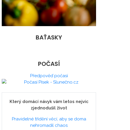
BAŤASKY
POČASÍ
Předpověď počasí
Který domácí návyk vám letos nejvíc
zjednodušil život
Pravidelné třídění věcí, aby se doma
nehromadil chaos