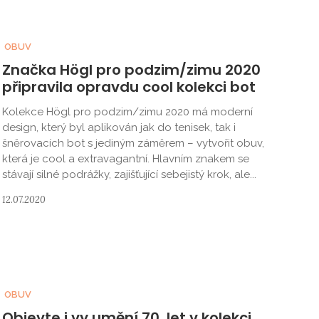
OBUV
Značka Högl pro podzim/zimu 2020
připravila opravdu cool kolekci bot
Kolekce Högl pro podzim/zimu 2020 má moderní
design, který byl aplikován jak do tenisek, tak i
šněrovacích bot s jediným záměrem – vytvořit obuv,
která je cool a extravagantní. Hlavním znakem se
stávají silné podrážky, zajišťující sebejistý krok, ale...
12.07.2020
OBUV
Objevte i vy umění 70. let v kolekci