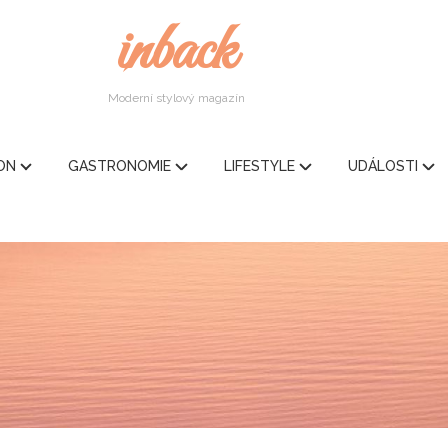
inback
Moderní stylový magazín
ION
GASTRONOMIE
LIFESTYLE
UDÁLOSTI