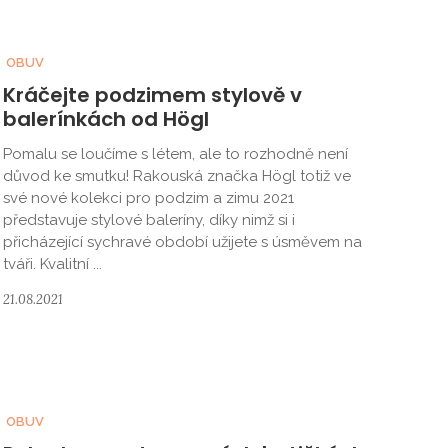
OBUV
Kráčejte podzimem stylově v
balerínkách od Högl
Pomalu se loučíme s létem, ale to rozhodně není
důvod ke smutku! Rakouská značka Högl totiž ve
své nové kolekci pro podzim a zimu 2021
představuje stylové baleríny, díky nimž si i
přicházející sychravé období užijete s úsměvem na
tváři. Kvalitní ...
21.08.2021
OBUV