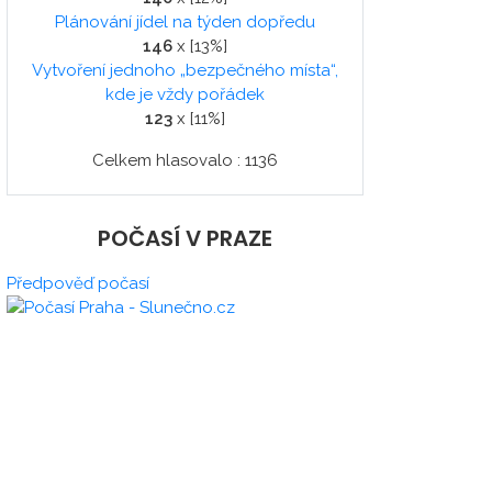
Plánování jídel na týden dopředu
146
x [13%]
Vytvoření jednoho „bezpečného místa“,
kde je vždy pořádek
123
x [11%]
Celkem hlasovalo : 1136
POČASÍ V PRAZE
Předpověď počasí