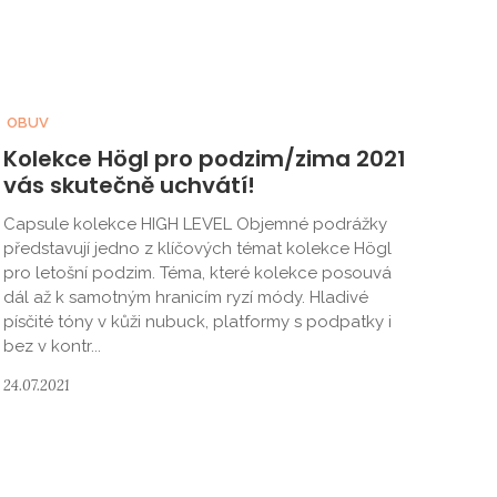
OBUV
Kolekce Högl pro podzim/zima 2021
vás skutečně uchvátí!
Capsule kolekce HIGH LEVEL Objemné podrážky
představují jedno z klíčových témat kolekce Högl
pro letošní podzim. Téma, které kolekce posouvá
dál až k samotným hranicím ryzí módy. Hladivé
písčité tóny v kůži nubuck, platformy s podpatky i
bez v kontr...
24.07.2021