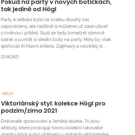
Pokud na party v nových botičkách,
tak jedině od Högl
Party a setkání byla na vcelku dlouhý čas
zapovězeny, ale naštěstí si můžeme už zase užívat
s rodinou i přáteli. Sluší se tedy konečně obnovit
šatník a pořídit si ideální boty na party. Měly by však
splňovat tři hlavní kritéria. Zajímavý a neotřelý d...
12.08.2021
OBUV
Viktoriánský styl: kolekce Högl pro
podzim/zima 2021
Dokonalé zpracování a ženská silueta. To jsou
atributy, které propojují novou kolekci rakouské
značky Högl a styl oblíbený v dobách viktoriánské