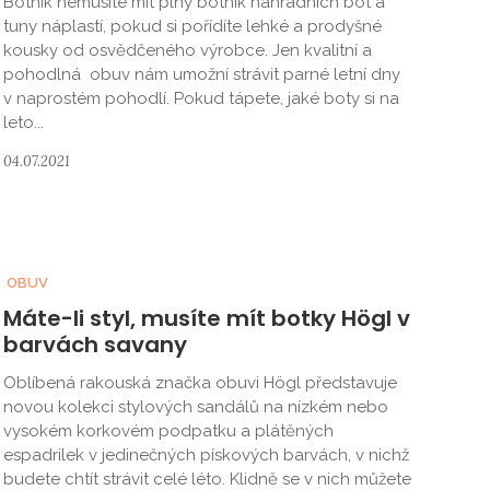
Botník nemusíte mít plný botník náhradních bot a
tuny náplastí, pokud si pořídíte lehké a prodyšné
kousky od osvědčeného výrobce. Jen kvalitní a
pohodlná obuv nám umožní strávit parné letní dny
v naprostém pohodlí. Pokud tápete, jaké boty si na
leto...
04.07.2021
OBUV
Máte-li styl, musíte mít botky Högl v
barvách savany
Oblíbená rakouská značka obuvi Högl představuje
novou kolekci stylových sandálů na nízkém nebo
vysokém korkovém podpatku a plátěných
espadrilek v jedinečných pískových barvách, v nichž
budete chtít strávit celé léto. Klidně se v nich můžete