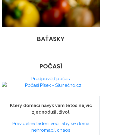
BAŤASKY
POČASÍ
Předpověď počasí
Který domácí návyk vám letos nejvíc
zjednodušil život
Pravidelné třídění věcí, aby se doma
nehromadil chaos