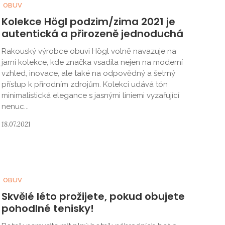
OBUV
Kolekce Högl podzim/zima 2021 je
autentická a přirozeně jednoduchá
Rakouský výrobce obuvi Högl volně navazuje na
jarní kolekce, kde značka vsadila nejen na moderní
vzhled, inovace, ale také na odpovědný a šetrný
přístup k přírodním zdrojům. Kolekci udává tón
minimalistická elegance s jasnými liniemi vyzařující
nenuc...
18.07.2021
OBUV
Skvělé léto prožijete, pokud obujete
pohodlné tenisky!