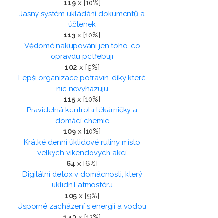
119
x [10%]
Jasný systém ukládání dokumentů a
účtenek
113
x [10%]
Vědomé nakupování jen toho, co
opravdu potřebuji
102
x [9%]
Lepší organizace potravin, díky které
nic nevyhazuju
115
x [10%]
Pravidelná kontrola lékárničky a
domácí chemie
109
x [10%]
Krátké denní úklidové rutiny místo
velkých víkendových akcí
64
x [6%]
Digitální detox v domácnosti, který
uklidnil atmosféru
105
x [9%]
Úsporné zacházení s energií a vodou
140
x [12%]