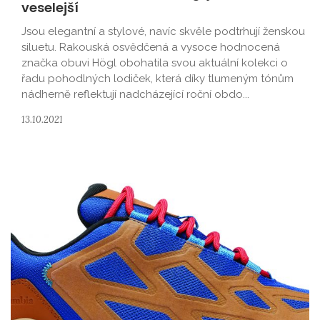
veselejší
Jsou elegantní a stylové, navíc skvěle podtrhují ženskou
siluetu. Rakouská osvědčená a vysoce hodnocená
značka obuvi Högl obohatila svou aktuální kolekci o
řadu pohodlných lodiček, která díky tlumeným tónům
nádherně reflektují nadcházející roční obdo...
13.10.2021