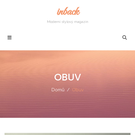
inback
Moderní stylový magazín
OBUV
Domů
Obuv