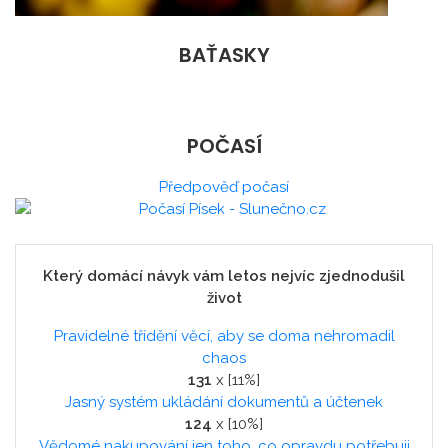
BAŤASKY
POČASÍ
Předpověď počasí
Který domácí návyk vám letos nejvíc zjednodušil
život
Pravidelné třídění věcí, aby se doma nehromadil
chaos
131
x [11%]
Jasný systém ukládání dokumentů a účtenek
124
x [10%]
Vědomé nakupování jen toho, co opravdu potřebuji