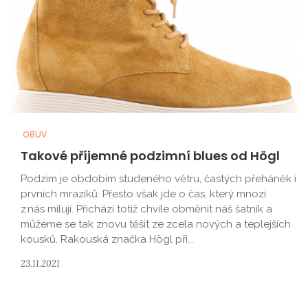
OBUV
Takové příjemné podzimní blues od Högl
Podzim je obdobím studeného větru, častých přeháněk i
prvních mrazíků. Přesto však jde o čas, který mnozí
z nás milují. Přichází totiž chvíle obměnit náš šatník a
můžeme se tak znovu těšit ze zcela nových a teplejších
kousků. Rakouská značka Högl při...
23.11.2021