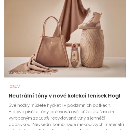
OBUV
Neutrální tóny v nové kolekci tenisek Högl
Své nožky můžete hýčkat i v podzimních botkách.
Hladivé písčité tóny, prémiová ovčí kůže s kašmírem
vyrobeným ze 100% recyklované vlny s jehněčí
podšívkou. Nevšední kombinace měkoučkých materiálů