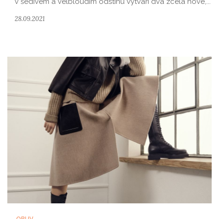
v šedivém a velbloudím odstínu vytváří dva zcela nové,...
28.09.2021