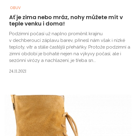
OBUV
Ať je zima nebo mráz, nohy můžete mít v
teple venku i doma!
Podzimní počasí už naplno proměnil krajinu
v dechberoucí záplavu barev, přinesl nám však i nízké
teploty, vítr a stále častější přeháňky. Protože podzimní a
zimní období je bohaté nejen na výkyvy počasí, ale i
sezónní virózy a nachlazení, je třeba sn...
24.11.2021