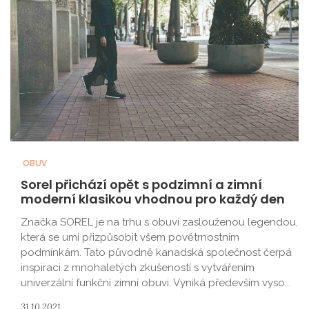
OBUV
Sorel přichází opět s podzimní a zimní
moderní klasikou vhodnou pro každý den
Značka SOREL je na trhu s obuví zaslouženou legendou,
která se umí přizpůsobit všem povětrnostním
podmínkám. Tato původně kanadská společnost čerpá
inspiraci z mnohaletých zkušeností s vytvářením
univerzální funkční zimní obuvi. Vyniká především vyso...
31.10.2021