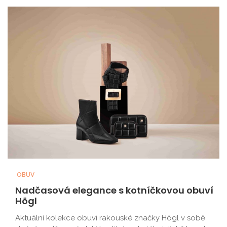
OBUV
Nadčasová elegance s kotníčkovou obuví
Högl
Aktuální kolekce obuvi rakouské značky Högl v sobě