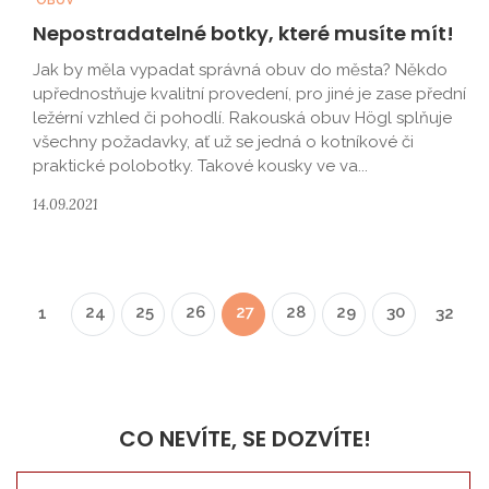
OBUV
Nepostradatelné botky, které musíte mít!
Jak by měla vypadat správná obuv do města? Někdo
upřednostňuje kvalitní provedení, pro jiné je zase přední
ležérní vzhled či pohodlí. Rakouská obuv Högl splňuje
všechny požadavky, ať už se jedná o kotníkové či
praktické polobotky. Takové kousky ve va...
14.09.2021
24
25
26
27
28
29
30
1
32
CO NEVÍTE, SE DOZVÍTE!