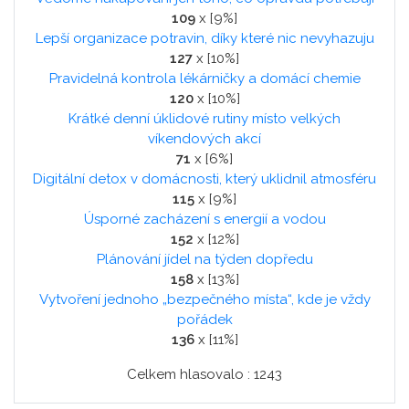
109
x [9%]
Lepší organizace potravin, díky které nic nevyhazuju
127
x [10%]
Pravidelná kontrola lékárničky a domácí chemie
120
x [10%]
Krátké denní úklidové rutiny místo velkých
víkendových akcí
71
x [6%]
Digitální detox v domácnosti, který uklidnil atmosféru
115
x [9%]
Úsporné zacházení s energií a vodou
152
x [12%]
Plánování jídel na týden dopředu
158
x [13%]
Vytvoření jednoho „bezpečného místa“, kde je vždy
pořádek
136
x [11%]
Celkem hlasovalo : 1243