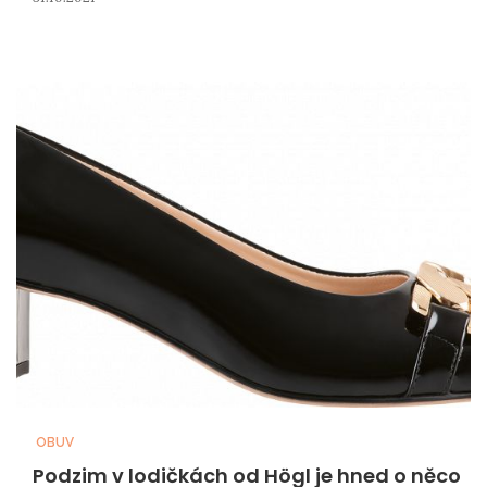
OBUV
Podzim v lodičkách od Högl je hned o něco