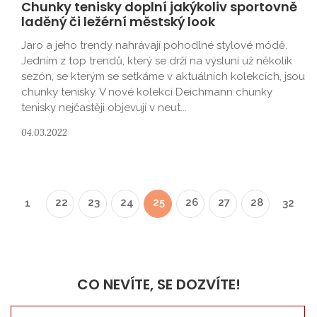
Chunky tenisky doplní jakýkoliv sportovně
laděný či ležérní městský look
Jaro a jeho trendy nahrávají pohodlné stylové módě.
Jedním z top trendů, který se drží na výsluní už několik
sezón, se kterým se setkáme v aktuálních kolekcích, jsou
chunky tenisky. V nové kolekci Deichmann chunky
tenisky nejčastěji objevují v neut...
04.03.2022
22
23
24
25
26
27
28
1
32
CO NEVÍTE, SE DOZVÍTE!