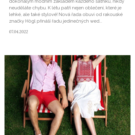
dokonalým módním základem každého šatníku, nikdy
neuděláte chybu. K létu patří nejen oblečení, které je
lehké, ale také stylové! Nová řada obuvi od rakouské
značky Högl přináší řadu jedinečných wed...
07.04.2022