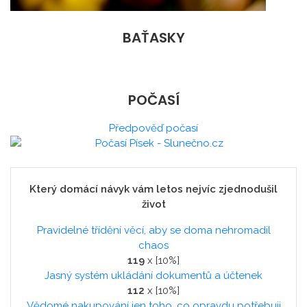
BAŤASKY
POČASÍ
Předpověď počasí
Který domácí návyk vám letos nejvíc zjednodušil
život
Pravidelné třídění věcí, aby se doma nehromadil
chaos
119
x [10%]
Jasný systém ukládání dokumentů a účtenek
112
x [10%]
Vědomé nakupování jen toho, co opravdu potřebuji