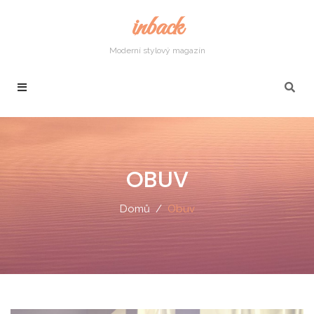
inback
Moderní stylový magazín
OBUV
Domů
Obuv