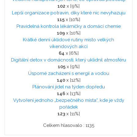
102
x [9%]
Lepší organizace potravin, díky které nic nevyhazuju
115
x [10%]
Pravidelná kontrola lékárničky a domácí chemie
109
x [10%]
Krátké denní úklidové rutiny místo velkých
víkendových akcí
64
x [6%]
Digitální detox v domácnosti, který uklidnil atmosféru
105
x [9%]
Úsporné zacházení s energií a vodou
140
x [12%]
Plánování jídel na týden dopředu
146
x [13%]
Vytvoření jednoho „bezpečného místa“, kde je vždy
pořádek
123
x [11%]
Celkem hlasovalo : 1135